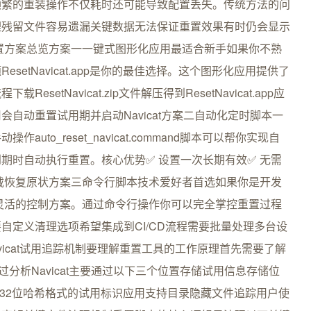
频繁的重装操作不仅耗时还可能导致配置丢失。传统方法的问
理残留文件容易遗漏关键数据无法保证重置效果有时仍会显示
置方案总览方案一一键式图形化应用最适合新手如果你不熟
etNavicat.app是你的最佳选择。这个图形化应用提供了
tNavicat.zip文件解压得到ResetNavicat.app应
自动重置试用期并启动Navicat方案二自动化定时脚本一
to_reset_navicat.command脚本可以帮你实现自
期时自动执行重置。核心优势✅ 设置一次长期有效✅ 无需
卸载恢复原状方案三命令行脚本技术爱好者首选如果你是开发
本提供了最灵活的控制方案。通过命令行操作你可以完全掌控重置过程
自定义清理选项希望集成到CI/CD流程需要批量处理多台设
vicat试用追踪机制要理解重置工具的工作原理首先需要了解
。经过分析Navicat主要通过以下三个位置存储试用信息存储位
存储32位哈希格式的试用标识应用支持目录隐藏文件追踪用户使