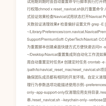
试用期到期时会自动重置命令行脚本执行打开终端应用进入项目
行权限chmod x reset_navicat.sh执行重置
式验证效果检查Navicat试用状态打开Navicat P
天数验证清理效果# 检查偏好设置文件 grep -E [0-9
~/Library/Preferences/com.navicat.NavicatPr
Support/PremiumSoft\ CyberTech/Navi
为重置脚本创建桌面快捷方式方便快速访问ln -s /path/to/
~/Desktop/Navicat重置集成到自动
周自动重置定时任务# 创建定时任务 crontab -e 
/path/to/navicat_reset_mac/rese
确保团队成员都有相同的开发环境。自定义清理选项r
理行为参数选项功能描述使用示例--preferences-only
only--app-support-only仅清理应用支持目录./reset_
串./reset_navicat.sh --keychain-only--ve