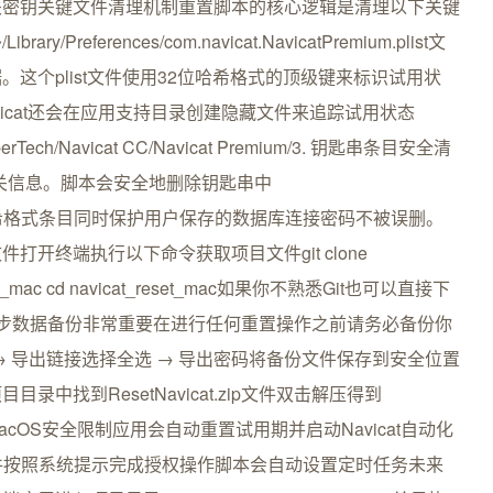
关密钥关键文件清理机制重置脚本的核心逻辑是清理以下关键
Preferences/com.navicat.NavicatPremium.plist文
这个plist文件使用32位哈希格式的顶级键来标识试用状
vicat还会在应用支持目录创建隐藏文件来追踪试用状态
t CyberTech/Navicat CC/Navicat Premium/3. 钥匙串条目安全清
相关信息。脚本会安全地删除钥匙串中
务下的32位哈希格式条目同时保护用户保存的数据库连接密码不被误删。
开终端执行以下命令获取项目文件git clone
at_reset_mac cd navicat_reset_mac如果你不熟悉Git也可以直接下
二步数据备份非常重要在进行任何重置操作之前请务必备份你
点击文件 → 导出链接选择全选 → 导出密码将备份文件保存到安全位置
找到ResetNavicat.zip文件双击解压得到
绕过macOS安全限制应用会自动重置试用期并启动Navicat自动化
ommand文件按照系统提示完成授权操作脚本会自动设置定时任务未来