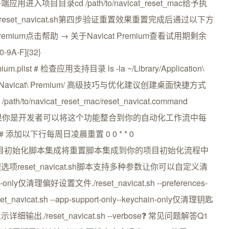
目录cd /path/to/navicat_reset_mac给予执
命令./reset_navicat.sh第四步验证重置效果重置完成后通过以下方
remium点击帮助 → 关于Navicat Premium查看试用期剩余
A-F]{32}
emium.plist # 检查应用支持目录 ls -la ~/Library/Application\
cat\ CC/Navicat\ Premium/ 高级技巧与优化建议创建桌面快捷方式
navicat_reset_mac/reset_navicat.command
化工作流如果你是开发者可以将这个功能整合到你的自动化工作流中每
# 添加以下行每周日凌晨重置 0 0 * * 0
t_navicat.sh项目初始化脚本集成将重置脚本集成到你的项目初始化流程中
eset_navicat.sh脚本支持多种参数让你可以自定义清
仅清理偏好设置文件./reset_navicat.sh --preferences-
navicat.sh --app-support-only--keychain-only仅清理钥匙
rbose显示详细输出./reset_navicat.sh --verbose❓ 常见问题解答Q1