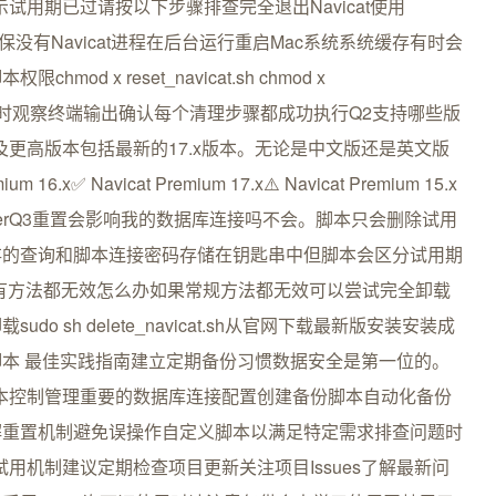
示试用期已过请按以下步骤排查完全退出Navicat使用
器确保没有Navicat进程在后台运行重启Mac系统系统缓存有时会
 x reset_navicat.sh chmod x
日志运行脚本时观察终端输出确认每个清理步骤都成功执行Q2支持哪些版
ium 16及更高版本包括最新的17.x版本。无论是中文版还是英文版
✅ Navicat Premium 17.x⚠️ Navicat Premium 15.x
ModelerQ3重置会影响我的数据库连接吗不会。脚本只会删除试用
存的查询和脚本连接密码存储在钥匙串中但脚本会区分试用期
有方法都无效怎么办如果常规方法都无效可以尝试完全卸载
 sh delete_navicat.sh从官网下载最新版安装安装成
本 最佳实践指南建立定期备份习惯数据安全是第一位的。
用版本控制管理重要的数据库连接配置创建备份脚本自动化备份
解重置机制避免误操作自定义脚本以满足特定需求排查问题时
其试用机制建议定期检查项目更新关注项目Issues了解最新问