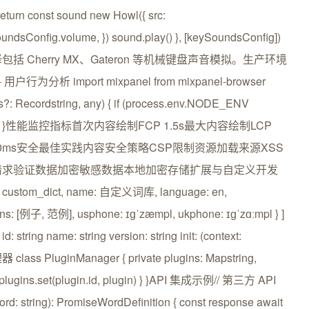
return const sound new Howl({ src:
undsConfig.volume, }) sound.play() }, [keySoundsConfig])
音效选择包括 Cherry MX、Gateron 等机械键盘声音模拟。生产环境
用户行为分析 import mixpanel from mixpanel-browser
ies?: Recordstring, any) { if (process.env.NODE_ENV
properties) } }性能监控指标首次内容绘制FCP 1.5s最大内容绘制LCP
 100ms安全最佳实践内容安全策略CSP限制资源加载来源XSS
API 请求验证数据加密敏感数据本地加密存储扩展与自定义开发
m_dict, name: 自定义词库, language: en,
rans: [例子, 范例], usphone: ɪɡˈzæmpl, ukphone: ɪɡˈzɑːmpl } ]
ng name: string version: string init: (context:
理器 class PluginManager { private plugins: Mapstring,
his.plugins.set(plugin.id, plugin) } }API 集成示例// 第三方 API
rd: string): PromiseWordDefinition { const response await