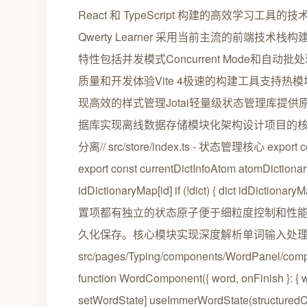
React 和 TypeScript 构建的高效学
Qwerty Learner 采用当前主流的前端技术栈
特性包括并发模式Concurrent Mode和自动批处理A
质量和开发体验Vite 4极速的构建工具支持热模块替换
现高效的样式管理Jotai轻量级状态管理库提供原子化
据库实现离线数据存储模块化架构设计项目的核
分离// src/store/index.ts - 状态管理核心 export con
export const currentDictInfoAtom atomDictionary(
idDictionaryMap[id] if (!dict) { dict idDi
置项都有独立的状态原子便于细粒度控制和性
久化保存。核心模块实现深度解析单词输入处理引擎单
src/pages/Typing/components/WordPanel/com
function WordComponent({ word, onFinish }: { wo
setWordState] useImmerWordState(structured