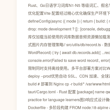
Rust、Go日语学习词库N1-N5 等级词汇
优化配置Vite 配置经过精心优化确保生产环境下的最佳性能// 
defineConfig(async ({ mode }) { return { build: { m
drop: mode development ? [] : [consol
库仅加载当前使用的词库数据音频资源懒加载发音
式图片内存管理策略// src/utils/db/record.ts - 数据
WordRecord) { try { await db.records.add({ ...rec
console.error(Failed to save word record
限制同时支持离线使用。多平台部署方案对比Web 应用部
deploy --prod优势自动 SSL、CDN 加速
build # 部署到 Nginx cp -r build/* /var/
tauri/Cargo.toml - Rust 配置 [package] name qwe
practice for language learners
Dockerfile - 多阶段构建 FROM node:18-alpine a