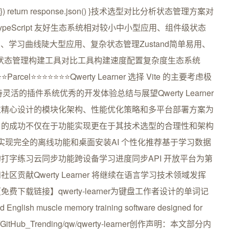
ds/${word}) return response.json() }技术选型对比分析状态管理方案对
ypeScript 友好生态系统相对较小中小型应用、组件级状态
、学习曲线陡大型应用、复杂状态管理Zustand简单易用、
简单状态管理构建工具对比工具构建速度配置复杂度生态系统
⭐Parcel⭐⭐⭐⭐⭐⭐⭐Qwerty Learner 选择 Vite 的主要考虑极
持灵活的插件系统优秀的开发体验总结与展望Qwerty Learner
过精心设计的模块化架构、性能优化策略和多平台部署方案为
目的成功不仅在于功能实现更在于其技术选型的合理性和架构
实现完全的离线功能和桌面安装AI 个性化推荐基于学习数据
打字练习云同步功能跨设备学习进度同步API 开放平台为第
献Qwerty Learner 将继续在语言学习技术领域发挥
载链接】qwerty-learner为键盘工作者设计的单词记
sh muscle memory training software designed for
com/GitHub_Trending/qw/qwerty-learner创作声明：本文部分内