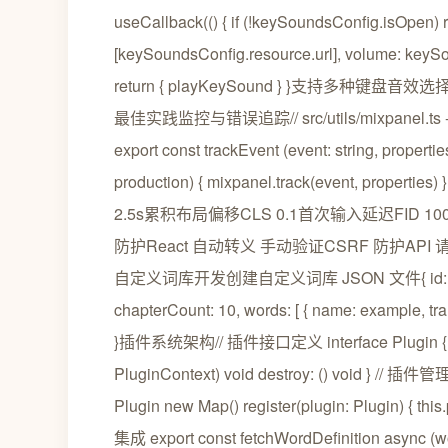
useCallback(() { if (!keySoundsConfig.isOpen) 
[keySoundsConfig.resource.url], volume: keySo
return { playKeySound } }支持多种键盘
最佳实践监控与错误追踪// src/utils/mixpanel.ts - 
export const trackEvent (event: string, propert
production) { mixpanel.track(event, 
2.5s累积布局偏移CLS 0.1首次输入延迟FID
防护React 自动转义 手动验证CSRF 防护
自定义词库开发创建自定义词库 JSON 文件{ id: custo
chapterCount: 10, words: [ { name: example, t
}插件系统架构// 插件接口定义 interface Plugin { id: stri
PluginContext) void destroy: () void } // 插件管
Plugin new Map() register(plugin: Plugin) { t
集成 export const fetchWordDefinition async (wo