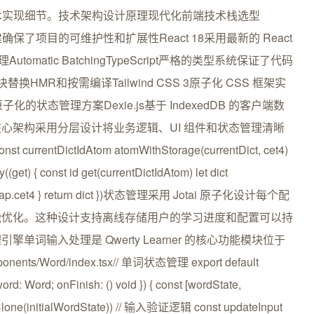
习工具的技术实现细节。技术架构设计原理现代化前端技术栈选型
构建确保了项目的可维护性和扩展性React 18采用最新的 React
utomatic BatchingTypeScript严格的类型系统保证了代码
HMR和按需编译Tailwind CSS 3原子化 CSS 框架实
的状态管理方案Dexie.js基于 IndexedDB 的客户端数
心架构采用分层设计将业务逻辑、UI 组件和状态管理清晰
st currentDictIdAtom atomWithStorage(currentDict, cet4)
(get) { const id get(currentDictIdAtom) let dict
ctionaryMap.cet4 } return dict })状态管理采用 Jotai 原子化设计每个配
能优化。这种设计支持离线存储用户的学习进度和配置可以持
词输入处理是 Qwerty Learner 的核心功能模块位于
ponents/Word/index.tsx// 单词状态管理 export default
rd: Word; onFinish: () void }) { const [wordState,
Clone(initialWordState)) // 输入验证逻辑 const updateInput