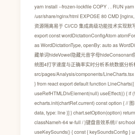
yarn install --frozen-lockfile COPY . . RUN ya
/usr/share/nginx/html EXPOSE 80 CMD
资源隔离易于 CI/CD 集成高级功能技术实现默写模式算法// 
export const wordDictationConfigAtom atomForCo
as WordDictationType, openBy: auto as
藏单词hideVowel隐藏元音字母hideConso
统图4打字速度与正确率实时分析系统数据分析模块使用
src/pages/Analysis/components/LineCharts.tsx i
} from react export default function LineCharts({ 
useRefHTMLDivElement(null) useEffect(() { if (!
echarts.init(chartRef.current) const option { // 图
data, type: line }] } chart.setOption(option) return
classNameh-64 w-full / }键盘音效系统// src/hook
useKeySounds() { const { keySoundsConfig }