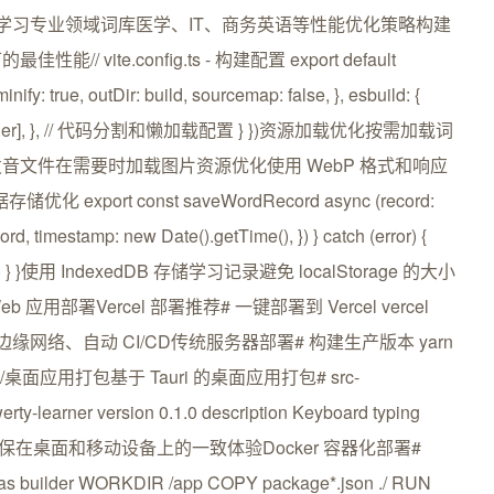
、假名学习专业领域词库医学、IT、商务英语等性能优化策略构建
vite.config.ts - 构建配置 export default
inify: true, outDir: build, sourcemap: false, }, esbuild: {
e, debugger], }, // 代码分割和懒加载配置 } })资源加载优化按需加载词
文件在需要时加载图片资源优化使用 WebP 格式和响应
存储优化 export const saveWordRecord async (record:
ord, timestamp: new Date().getTime(), }) } catch (error) {
:, error) } }使用 IndexedDB 存储学习记录避免 localStorage 的大小
署Vercel 部署推荐# 一键部署到 Vercel vercel
、全球边缘网络、自动 CI/CD传统服务器部署# 构建生产版本 yarn
www/html/桌面应用打包基于 Tauri 的桌面应用打包# src-
rty-learner version 0.1.0 description Keyboard typing
图3响应式设计确保在桌面和移动设备上的一致体验Docker 容器化部署#
s builder WORKDIR /app COPY package*.json ./ RUN