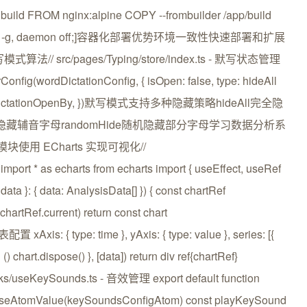
rn build FROM nginx:alpine COPY --frombuilder /app/build
 [nginx, -g, daemon off;]容器化部署优势环境一致性快速部署和扩展
src/pages/Typing/store/index.ts - 默写状态管理
nfig(wordDictationConfig, { isOpen: false, type: hideAll
 WordDictationOpenBy, })默写模式支持多种隐藏策略hideAll完全隐
nant隐藏辅音字母randomHide随机隐藏部分字母学习数据分析系
 ECharts 实现可视化//
mport * as echarts from echarts import { useEffect, useRef
data }: { data: AnalysisData[] }) { const chartRef
chartRef.current) return const chart
表配置 xAxis: { type: time }, yAxis: { type: value }, series: [{
 () chart.dispose() }, [data]) return div ref{chartRef}
s/useKeySounds.ts - 音效管理 export default function
 useAtomValue(keySoundsConfigAtom) const playKeySound