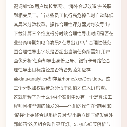
键词如“Q3用户增长专项”、“海外合规改造”并关联
到相关员工。当这些员工执行高危操作时自动降低
其异常分数权重。操作合理性评分器对每次导出/
下载计算三个维度得分时效合理性导出时间是否在
业务高峰期如电商凌晨3点导出订单库合理性低范
围合理性导出字段是否超出当前任务所需如“用户
画像分析”任务却导出身份证号、银行卡号路径合
理性导出目标路径是否符合规范如应存
至/data/analytics/却存至/home/xxx/Desktop/。这
三个分数加权后若总分低于阈值才进入L1筛查。
这就解释了为什么144个案例中没有一个是算法工
程师因模型训练触发的——他们的操作在“范围”和
“路径”上始终合规系统只对“导出后立即压缩发给外
部邮箱”这类组合动作亮红灯。3. 核心细节解析与