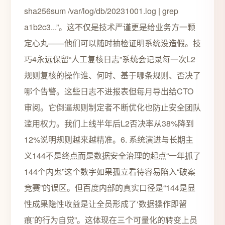
sha256sum /var/log/db/20231001.log | grep
a1b2c3...”。这不仅是技术严谨更是给业务方一颗
定心丸——他们可以随时抽检证明系统没造假。技
巧4永远保留“人工复核日志”系统会记录每一次L2
规则复核的操作谁、何时、基于哪条规则、否决了
哪个告警。这些日志不进报表但每月导出给CTO
审阅。它倒逼规则制定者不断优化也防止安全团队
滥用权力。我们上线半年后L2否决率从38%降到
12%说明规则越来越精准。6. 系统演进与长期主
义144不是终点而是数据安全治理的起点“一年抓了
144个内鬼”这个数字如果孤立看待容易陷入“破案
竞赛”的误区。但百度内部的真实口径是“144是显
性成果隐性收益是让全员形成了‘数据操作即留
痕’的行为自觉”。这体现在三个可量化的转变上员