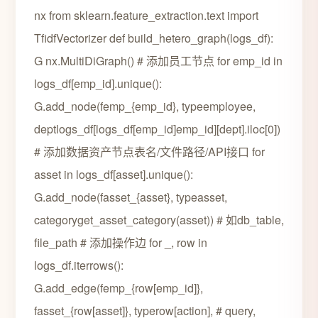
nx from sklearn.feature_extraction.text import
TfidfVectorizer def build_hetero_graph(logs_df):
G nx.MultiDiGraph() # 添加员工节点 for emp_id in
logs_df[emp_id].unique():
G.add_node(femp_{emp_id}, typeemployee,
deptlogs_df[logs_df[emp_id]emp_id][dept].iloc[0])
# 添加数据资产节点表名/文件路径/API接口 for
asset in logs_df[asset].unique():
G.add_node(fasset_{asset}, typeasset,
categoryget_asset_category(asset)) # 如db_table,
file_path # 添加操作边 for _, row in
logs_df.iterrows():
G.add_edge(femp_{row[emp_id]},
fasset_{row[asset]}, typerow[action], # query,