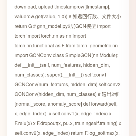
download, upload timestamprow[timestamp],
valuerow.get(value, 1.0)) # 如返回行数、文件大小
return G # gnn_model.py2层GCN模型 import
torch import torch.nn as nn import
torch.nn.functional as F from torch_geometric.nn
import GCNConv class SimpleGCN(nn.Module):
def __init__(self, num_features, hidden_dim,
num_classes): super().__init__() self.conv1
GCNConv(num_features, hidden_dim) self.conv2
GCNConv(hidden_dim, num_classes) # 输出2维
[normal_score, anomaly_score] def forward(self,
x, edge_index): x self.conv1(x, edge_index) x
F.relu(x) x F.dropout(x, p0.2, trainingself.training) x
self.conv2(x, edge_index) return F.log_softmax(x,