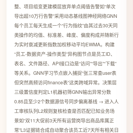
整、项目组变更建模层放弃单点阈值告警如“单次
导出超10万行告警”采用动态基线图神经网络GNN
每个员工每天生成一个“行为指纹”由其过去30天同
类操作的均值、标准差、峰度、偏度构成并随新行
为实时衰减更新指数加权移动平均EWMA。构建
“员工-数据资产-操作类型”异构图节点是员工ID、
表名、文件路径、API接口边是“访问”“导出”“下载”
等关系。GNN学习节点嵌入捕捉“张三常查user表
但突然高频访问finance表”这类跨域异常。决策层
三级置信度判定L1机器初筛GNN输出异常分数
0.85且至少2个数据源信号同步偏离基线 → 进入人
工审核队列L2规则复核检查是否匹配已知业务场
景如“双11大促前3天所有运营岗导出商品库属正
常”L3证据链合成自动聚合该员工近7天所有相关日