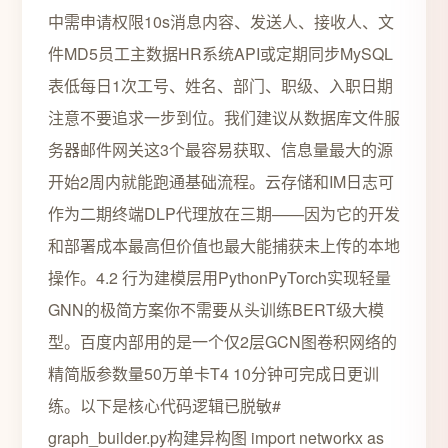
中需申请权限10s消息内容、发送人、接收人、文
件MD5员工主数据HR系统API或定期同步MySQL
表低每日1次工号、姓名、部门、职级、入职日期
注意不要追求一步到位。我们建议从数据库文件服
务器邮件网关这3个最容易获取、信息量最大的源
开始2周内就能跑通基础流程。云存储和IM日志可
作为二期终端DLP代理放在三期——因为它的开发
和部署成本最高但价值也最大能捕获未上传的本地
操作。4.2 行为建模层用PythonPyTorch实现轻量
GNN的极简方案你不需要从头训练BERT级大模
型。百度内部用的是一个仅2层GCN图卷积网络的
精简版参数量50万单卡T4 10分钟可完成日更训
练。以下是核心代码逻辑已脱敏#
graph_builder.py构建异构图 import networkx as