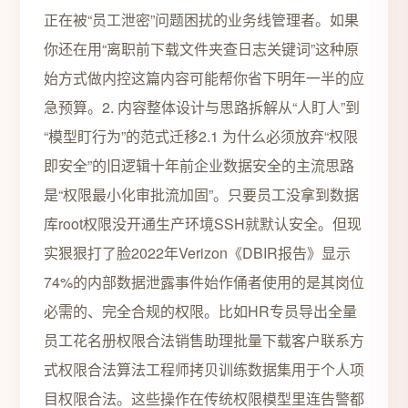
正在被“员工泄密”问题困扰的业务线管理者。如果
你还在用“离职前下载文件夹查日志关键词”这种原
始方式做内控这篇内容可能帮你省下明年一半的应
急预算。2. 内容整体设计与思路拆解从“人盯人”到
“模型盯行为”的范式迁移2.1 为什么必须放弃“权限
即安全”的旧逻辑十年前企业数据安全的主流思路
是“权限最小化审批流加固”。只要员工没拿到数据
库root权限没开通生产环境SSH就默认安全。但现
实狠狠打了脸2022年Verizon《DBIR报告》显示
74%的内部数据泄露事件始作俑者使用的是其岗位
必需的、完全合规的权限。比如HR专员导出全量
员工花名册权限合法销售助理批量下载客户联系方
式权限合法算法工程师拷贝训练数据集用于个人项
目权限合法。这些操作在传统权限模型里连告警都