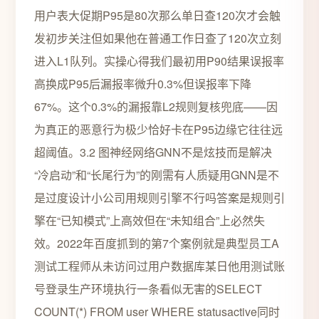
用户表大促期P95是80次那么单日查120次才会触
发初步关注但如果他在普通工作日查了120次立刻
进入L1队列。实操心得我们最初用P90结果误报率
高换成P95后漏报率微升0.3%但误报率下降
67%。这个0.3%的漏报靠L2规则复核兜底——因
为真正的恶意行为极少恰好卡在P95边缘它往往远
超阈值。3.2 图神经网络GNN不是炫技而是解决
“冷启动”和“长尾行为”的刚需有人质疑用GNN是不
是过度设计小公司用规则引擎不行吗答案是规则引
擎在“已知模式”上高效但在“未知组合”上必然失
效。2022年百度抓到的第7个案例就是典型员工A
测试工程师从未访问过用户数据库某日他用测试账
号登录生产环境执行一条看似无害的SELECT
COUNT(*) FROM user WHERE statusactive同时