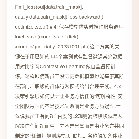
F.nll_loss(out[data.train_mask],
data.y[data.train_mask]) loss.backward()
optimizer.step() # 4. 保存模型供实时推理服务调用
torch.save(model.state_dict(),
/models/gcn_daily_20231001.pth)这个方案的关
键在于用已知的144个案例做有监督微调其余数据
用对比学习Contrastive Learning做自监督预训
练。这样即使新员工没历史数据模型也能基于其所
在部门、职级的群体行为模式给出合理基线。4.3
决策引擎层如何设计让业务方信任的“可解释性”安
全团队最怕的不是技术失败而是业务方质疑“凭什
么说我员工有问题” 百度的L2规则复核模块就是为
解决信任问题而生。它不是黑盒而是由业务方共同
制定的“红绿灯规则库”规则ID规则名称触发条件业