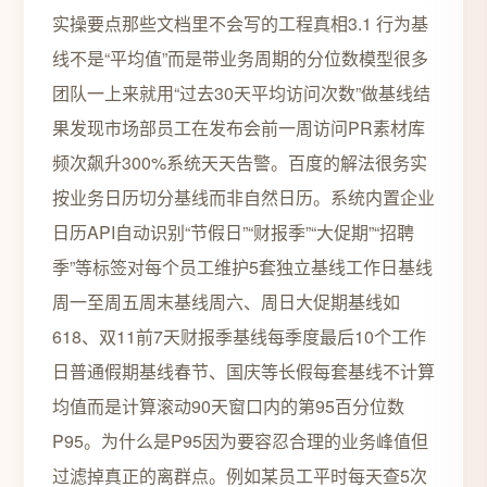
实操要点那些文档里不会写的工程真相3.1 行为基
线不是“平均值”而是带业务周期的分位数模型很多
团队一上来就用“过去30天平均访问次数”做基线结
果发现市场部员工在发布会前一周访问PR素材库
频次飙升300%系统天天告警。百度的解法很务实
按业务日历切分基线而非自然日历。系统内置企业
日历API自动识别“节假日”“财报季”“大促期”“招聘
季”等标签对每个员工维护5套独立基线工作日基线
周一至周五周末基线周六、周日大促期基线如
618、双11前7天财报季基线每季度最后10个工作
日普通假期基线春节、国庆等长假每套基线不计算
均值而是计算滚动90天窗口内的第95百分位数
P95。为什么是P95因为要容忍合理的业务峰值但
过滤掉真正的离群点。例如某员工平时每天查5次