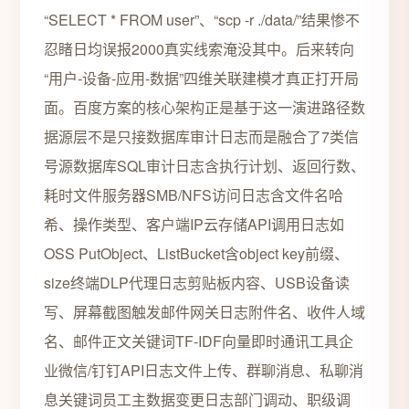
“SELECT * FROM user”、“scp -r ./data/”结果惨不
忍睹日均误报2000真实线索淹没其中。后来转向
“用户-设备-应用-数据”四维关联建模才真正打开局
面。百度方案的核心架构正是基于这一演进路径数
据源层不是只接数据库审计日志而是融合了7类信
号源数据库SQL审计日志含执行计划、返回行数、
耗时文件服务器SMB/NFS访问日志含文件名哈
希、操作类型、客户端IP云存储API调用日志如
OSS PutObject、ListBucket含object key前缀、
size终端DLP代理日志剪贴板内容、USB设备读
写、屏幕截图触发邮件网关日志附件名、收件人域
名、邮件正文关键词TF-IDF向量即时通讯工具企
业微信/钉钉API日志文件上传、群聊消息、私聊消
息关键词员工主数据变更日志部门调动、职级调