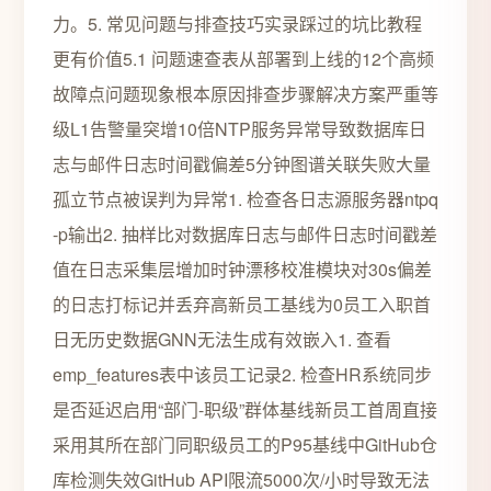
力。5. 常见问题与排查技巧实录踩过的坑比教程
更有价值5.1 问题速查表从部署到上线的12个高频
故障点问题现象根本原因排查步骤解决方案严重等
级L1告警量突增10倍NTP服务异常导致数据库日
志与邮件日志时间戳偏差5分钟图谱关联失败大量
孤立节点被误判为异常1. 检查各日志源服务器ntpq
-p输出2. 抽样比对数据库日志与邮件日志时间戳差
值在日志采集层增加时钟漂移校准模块对30s偏差
的日志打标记并丢弃高新员工基线为0员工入职首
日无历史数据GNN无法生成有效嵌入1. 查看
emp_features表中该员工记录2. 检查HR系统同步
是否延迟启用“部门-职级”群体基线新员工首周直接
采用其所在部门同职级员工的P95基线中GitHub仓
库检测失效GitHub API限流5000次/小时导致无法