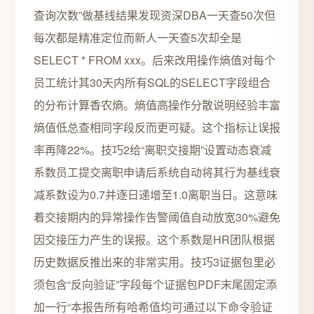
查询次数”做基线结果发现资深DBA一天查50次但
每次都是精准定位而新人一天查5次却全是
SELECT * FROM xxx。后来改用操作熵值对每个
员工统计其30天内所有SQL的SELECT字段组合
的分布计算香农熵。熵值高操作分散说明经验丰富
熵值低总查相同字段反而更可疑。这个指标让误报
率再降22%。技巧2给“离职交接期”设置动态衰减
系数员工提交离职申请后系统自动将其行为基线衰
减系数设为0.7并逐日递增至1.0离职当日。这意味
着交接期内的异常操作告警阈值自动放宽30%避免
因交接压力产生的误报。这个系数是HR团队根据
历史数据反推出来的非常实用。技巧3证据包里必
须包含“反向验证”字段每个证据包PDF末尾固定添
加一行“本报告所有哈希值均可通过以下命令验证