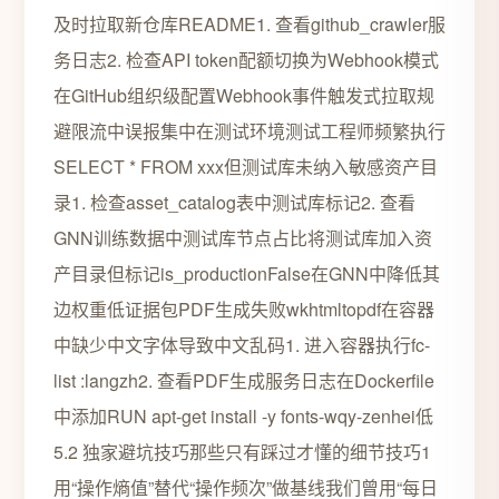
及时拉取新仓库README1. 查看github_crawler服
务日志2. 检查API token配额切换为Webhook模式
在GitHub组织级配置Webhook事件触发式拉取规
避限流中误报集中在测试环境测试工程师频繁执行
SELECT * FROM xxx但测试库未纳入敏感资产目
录1. 检查asset_catalog表中测试库标记2. 查看
GNN训练数据中测试库节点占比将测试库加入资
产目录但标记is_productionFalse在GNN中降低其
边权重低证据包PDF生成失败wkhtmltopdf在容器
中缺少中文字体导致中文乱码1. 进入容器执行fc-
list :langzh2. 查看PDF生成服务日志在Dockerfile
中添加RUN apt-get install -y fonts-wqy-zenhei低
5.2 独家避坑技巧那些只有踩过才懂的细节技巧1
用“操作熵值”替代“操作频次”做基线我们曾用“每日