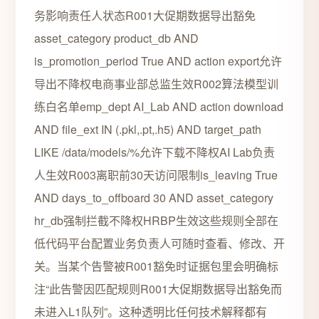
务影响责任人状态R001大促期数据导出豁免
asset_category product_db AND
is_promotion_period True AND action export允许
导出不降权电商事业部总监生效R002算法模型训
练白名单emp_dept AI_Lab AND action download
AND file_ext IN (.pkl,.pt,.h5) AND target_path
LIKE /data/models/%允许下载不降权AI Lab负责
人生效R003离职前30天访问限制is_leaving True
AND days_to_offboard 30 AND asset_category
hr_db强制拦截不降权HRBP生效这些规则全部在
低代码平台配置业务负责人可随时查看、修改、开
关。当某个告警被R001豁免时证据包里会明确标
注“此告警因匹配规则R001大促期数据导出豁免而
未进入L1队列”。这种透明比任何技术解释都有