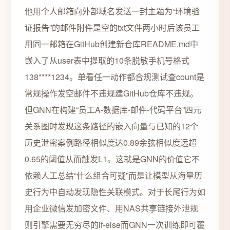
他用个人邮箱向外部域名发送一封主题为“环境验
证报告”的邮件附件是空的txt文件两小时后该员工
用同一邮箱在GitHub创建新仓库README.md中
嵌入了从user表中提取的10条脱敏手机号格式
138****1234。单看任一动作都合规测试查count是
常规操作发空邮件不违规建GitHub仓库不违规。
但GNN在构建“员工A-数据库-邮件-代码平台”四元
关系图时发现这条路径的嵌入向量与已知的12个
历史泄密案例路径相似度达0.89余弦相似度远超
0.65的阈值从而触发L1。这就是GNN的价值它不
依赖人工总结“什么组合可疑”而是让模型从海量历
史行为中自动发现隐性关联模式。对于长尾行为如
用企业微信发加密文件、用NAS共享链接外泄规
则引擎需要无穷尽的if-else而GNN一次训练即可覆