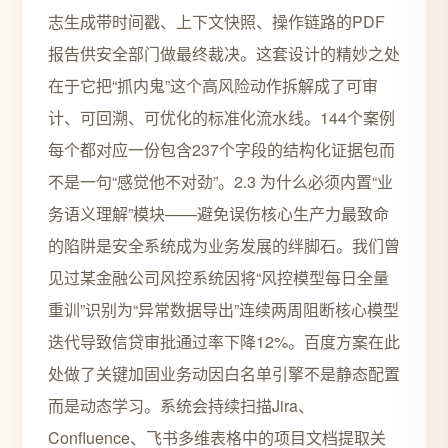
志生成带时间戳、上下文快照、操作链路的PDF
报告供安全部门做最终裁决。这套设计的精妙之处
在于它把“抓内鬼”这个高风险动作拆解成了可审
计、可回溯、可优化的标准化流水线。144个案例
每个都对应一份包含237个字段的结构化证据包而
不是一句“感觉他不对劲”。2.3 为什么必须内置“业
务语义理解”模块——避免误伤核心生产力最致命
的陷阱是安全系统成为业务发展的绊脚石。我们曾
见过某金融公司风控系统因将“风控模型每日全量
重训”识别为“异常数据导出”连续两周阻断核心模型
迭代导致信贷审批通过率下降12%。百度方案在此
处做了关键加固业务动因白名单引擎不是静态配置
而是动态学习。系统会持续扫描Jira、
Confluence、飞书多维表格中的项目文档提取关