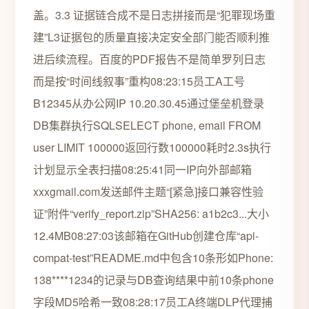
盖。3.3 证据链合成不是日志拼接而是“犯罪现场重
建”L3证据包的质量直接决定安全部门能否顺利推
进后续流程。百度的PDF报告不是简单罗列日志
而是按“时间线叙事”重构08:23:15员工A工号
B12345从办公网IP 10.20.30.45通过堡垒机登录
DB集群执行SQLSELECT phone, email FROM
user LIMIT 100000返回行数100000耗时2.3s执行
计划显示全表扫描08:25:41同一IP向外部邮箱
xxxgmail.com发送邮件主题“[紧急]接口兼容性验
证”附件“verify_report.zip”SHA256: a1b2c3...大小
12.4MB08:27:03该邮箱在GitHub创建仓库“api-
compat-test”README.md中包含10条形如Phone:
138****1234的记录与DB查询结果中前10条phone
字段MD5哈希一致08:28:17员工A终端DLP代理捕