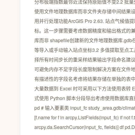
分布极端指数最邻近法保持原始值不变2.2 
使用文件地理数据库而非文件夹存储中间结果
用并行处理功能ArcGIS Pro 2.63. 站
标。这一步骤需要考虑数据精度和输出格式的兼
库而非 shapefile创建新的文件地理数据库
等导入或手动输入站点坐标3.2 多值提取至
择所有时间步长的重采样结果输出字段命名建议使用
可避免内存不足字段长度限制解决方案在文件地理数据
有描述性的字段名考虑将结果存储在单独的表中
大量数据到 Excel 时可采用以下方法使用表转 
式使用 Python 脚本分段导出考虑使用数据库直接连接示例 
pd # 输入要素类 input_fc study_area.gdb/clim
[f.name for f in arcpy.ListFields(input_fc) if not 
arcpy.da.SearchCursor(input_fc, fields)] df 