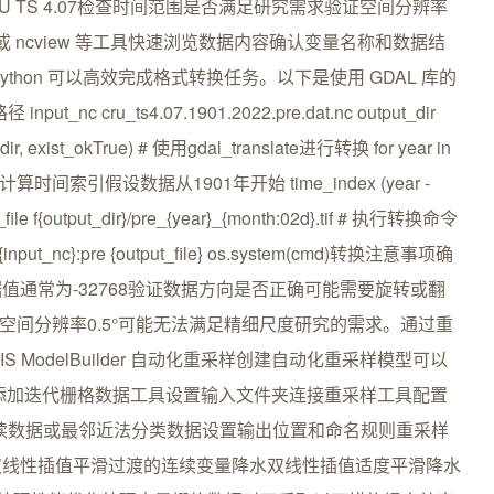
 TS 4.07检查时间范围是否满足研究需求验证空间分辨率
ply 或 ncview 等工具快速浏览数据内容确认变量名称和数据结
使用 Python 可以高效完成格式转换任务。以下是使用 GDAL 库的
ut_nc cru_ts4.07.1901.2022.pre.dat.nc output_dir
ir, exist_okTrue) # 使用gdal_translate进行转换 for year in
, 13): # 计算时间索引假设数据从1901年开始 time_index (year -
ile f{output_dir}/pre_{year}_{month:02d}.tif # 执行转换命令
F:{input_nc}:pre {output_file} os.system(cmd)转换注意事项确
通常为-32768验证数据方向是否正确可能需要旋转或翻
据的空间分辨率0.5°可能无法满足精细尺度研究的需求。通过重
S ModelBuilder 自动化重采样创建自动化重采样模型可以
新模型添加迭代栅格数据工具设置输入文件夹连接重采样工具配置
连续数据或最邻近法分类数据设置输出位置和命名规则重采样
双线性插值平滑过渡的连续变量降水双线性插值适度平滑降水