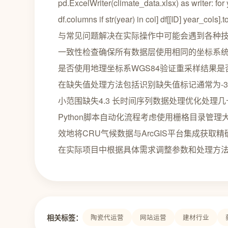
pd.ExcelWriter(climate_data.xlsx) as writer: for 
df.columns if str(year) in col] df[[ID] year_co
与常见问题解决在实际操作中可能会遇到各种技
一致性检查确保所有数据层使用相同的坐标系统
是否使用地理坐标系WGS84验证重采样结果是
在缺失值处理方法包括识别缺失值标记通常为-32
小范围缺失4.3 长时间序列数据处理优化处
Python脚本自动化流程考虑使用栅格目录管
效地将CRU气候数据与ArcGIS平台集成获
在实际项目中根据具体需求调整参数和处理方
相关标签：
陶瓷代运营
网站运营
建材行业