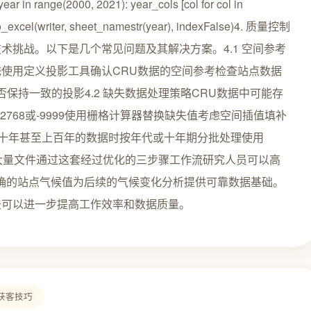
year in range(2000, 2021): year_cols [col for col in
ls].to_excel(writer, sheet_namestr(year), indexFalse)4. 质量控制
术挑战。以下是几个常见问题及其解决方案。4.1 空间参考
使用定义投影工具确认CRU数据的空间参考检查站点数据
否保持一致的投影4.2 缺失数据处理策略CRU数据中可能存
768或-9999使用栅格计算器替换缺失值考虑空间插值填补
理几十年甚至上百年的数据时按年代或十年期分批处理使用
理大量文件通过这套经过优化的三步骤工作流研究人员可以高
取精确的站点气候值为后续的气候变化分析提供可靠数据基础。
法可以进一步提高工作效率和数据质量。
获客技巧