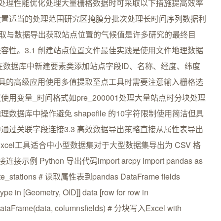
批量处理性能优化处理大量栅格数据时可采取以下措施提高效率
设置适当的处理范围研究区掩膜分批次处理长时间序列数据利
点气候值提取与数据导出获取站点位置的气候值是许多研究的最终目
容性。3.1 创建站点位置文件最佳实践是使用文件地理数据
.gdb在数据库中新建要素类添加站点字段ID、名称、经度、纬度
点工具的高级应用使用多值提取至点工具时需要注意输入栅格选
变量_时间格式如pre_200001处理大量站点时分块处理
库中操作避免 shapefile 的10字符限制使用简洁但具
通过关联字段连接3.3 高效数据导出策略直接从属性表导出
Excel工具适合中小型数据集对于大型数据集导出为 CSV 格
Python 导出代码import arcpy import pandas as
ate_stations # 读取属性表到pandas DataFrame fields
f.type in [Geometry, OID]] data [row for row in
pd.DataFrame(data, columnsfields) # 分块写入Excel with