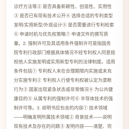
诊疗方法等② 是否具备新颖性、创造性、实用性
③ 是否已有现有技术公开④ 选择合适的专利类型
发明/实用新型/外观设计⑤ 是否需要进行专利检索
⑥ 申请时机与优先权策略⑦ 申请文件的撰写质
量。2. 强制许可及其适用条件强制许可是指国务
院专利行政部门根据具体情况不经专利权人同意授
权他人实施发明或实用新型专利的法律制度。适用
条件包括① 专利权人未在合理期限内实施或未充
分实施专利② 专利权人行使专利权被认定为垄断
行为③ 国家出现紧急状态或非常情况④ 为公共健
康目的⑤ 从属专利的强制许可⑥ 半导体技术的强
制许可等。3. 说明书应包含的内容① 技术领域
——明确发明所属技术领域② 背景技术——说明
现有技术及存在的问题③ 发明内容——清楚、完