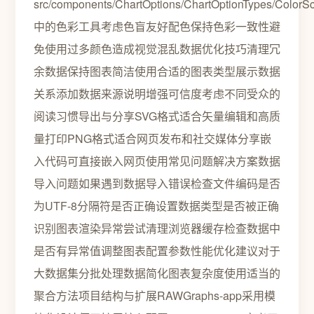
src/components/ChartOptions/ChartOptionTypes/ColorSca
中的色彩工具考虑色盲友好配色保持色彩一致性避
免使用过多颜色造成视觉混乱数据优化技巧清理冗
余数据保持图表简洁使用合适的图表类型展示数据
关系添加数据来源说明增强可信度考虑不同受众的
阅读习惯导出与分享SVG格式适合矢量编辑和高质
量打印PNG格式适合网页发布和社交媒体分享嵌
入代码可直接嵌入网页使用常见问题解决方案数据
导入问题如果遇到数据导入错误检查文件编码是否
为UTF-8分隔符是否正确设置数据类型是否被正确
识别图表渲染异常尝试清理浏览器缓存检查数据中
是否有异常值调整图表配置参数性能优化建议对于
大数据集分批处理数据简化图表复杂度使用适当的
聚合方法项目结构与扩展RAWGraphs-app采用模