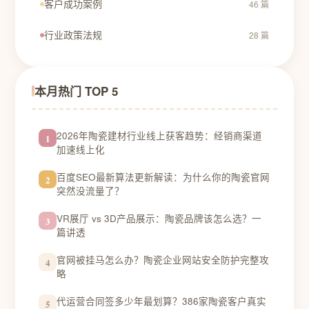
客户成功案例
46 篇
行业政策法规
28 篇
本月热门 TOP 5
2026年陶瓷建材行业线上获客趋势：经销商渠道
1
加速线上化
百度SEO最新算法更新解读：为什么你的陶瓷官网
2
突然没流量了？
VR展厅 vs 3D产品展示：陶瓷品牌该怎么选？一
3
篇讲透
官网被挂马怎么办？陶瓷企业网站安全防护完整攻
4
略
代运营合同签多少年最划算？386家陶瓷客户真实
5