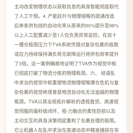
主动改变物理状态以获取信息的具身智能彻底取代
了人工干预。4. 产能跃升与物理咽喉的疏通改造
后单条供包线的自动化率从原来的60%提升至98%
以上人工配置减少至1人仅负责异常监控。在双十
一爆仓极限压力下TVA系统凭借对复杂包裹的极致
适应力持续保持满负荷无故障运行将供包效率提升
了3倍。这一案例确凿地证明了TVA作为视觉中枢
已彻底打破了物流分拣的物理瓶颈。六、 结语乱
中求治的视觉中枢重塑物流物理咽喉爆仓危机与复
杂包裹的视觉绝境曾是物流自动化无法逾越的物理
瓶颈。TVA以其全局拓扑解析的透视直觉、高速视
觉伺服的毫秒级闭环、视-力融合的柔性防损以及
主动交互的具身决策彻底重构了包裹处理的极限。
它让机器人在乱中求治在高速动态中精准捕获在非