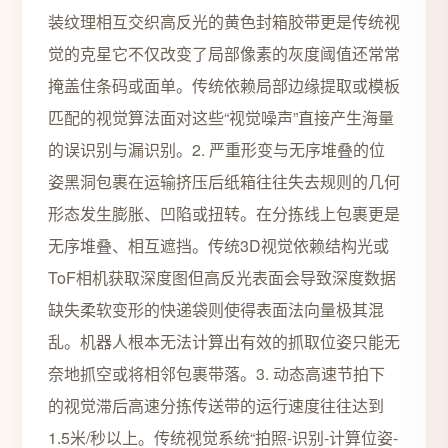
装纹理相互交织高反光的黄色封箱胶带更是传统视
觉的克星它不仅改变了局部像素的灰度阈值还常常
掩盖住条码或面单。传统依赖局部边缘提取或模板
匹配的视觉算法面对这些“视觉噪声”直接产生海量
的误识别与漏识别。2. 严重形变与无序堆叠的位
姿黑洞包裹在运输挤压后纸箱往往失去规则的几何
形态发生膨胀、凹陷或扭转。在分拣线上包裹更是
无序堆叠、相互遮挡。传统3D视觉依赖结构光或
ToF相机获取深度图但高反光表面会导致深度数据
缺失柔软变形的快递袋则使得表面法向量极其混
乱。机器人根本无法计算出有效的抓取位姿只能无
奈地抓空或将相邻包裹带落。3. 动态高速节拍下
的视觉滞后高速分拣传送带的运行速度往往达到
1.5米/秒以上。传统视觉系统“拍照-识别-计算位姿-