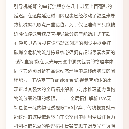
引导机械臂”的串行流程存在几十甚至上百毫秒的
延迟。在这段延迟时间内包裹已经移动了数厘米导
致机械臂抓取点严重错位。为了保证准确率只能被
迫降低传送带速度直接导致分拣产能断崖式下跌。
4. 呼唤具备透视直觉与动态闭环的视觉中枢要打
破爆仓危机物流分拣系统必须拥有超越像素表面的
“透视直觉”能在反光与形变中洞察包裹的物理本体
同时它必须具备在高速动态环境中毫秒级响应的闭
环能力。TVA基于Transformer的视觉智能体的出
现正以其强大的全局拓扑解析与时序推理能力重构
物流包裹处理的极限。二、 全局拓扑解析TVA无
视包装干扰的物理透视眼TVA摒弃了传统视觉对局
部纹理的过度依赖转而在隐空间中利用全局注意力
机制提取包裹的物理拓扑骨架实现了对反光与透明