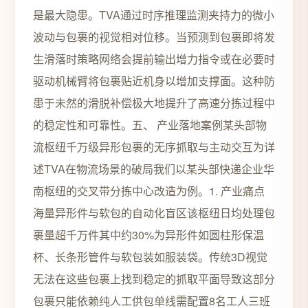
是最大隐患。TVA通过时序推理监测夹持力的微小
波动与包裹的视觉相对位移。当预测到包裹即将发
生滑落时策略网络会提前输出增力指令或在必要时
驱动机械臂将包裹贴近机身以增加支撑面。这种防
患于未然的滑脱补偿极大地提升了高速分拣过程中
的稳定性和可靠性。五、 产业落地案例某头部物
流枢纽千万级异形包裹的无序抓取与主动交互为详
述TVA在物流场景的破局我们以某头部快递企业华
南枢纽的交叉带分拣中心改造为例。1. 产业痛点
海量异形件与软包的自动化盲区该枢纽日均处理包
裹量超千万件其中约30%为异形件如圆柱形保温
杯、长条形管件与软包装如服装袋。传统3D视觉
无法在这些包裹上找到稳定的抓取平面导致这部分
包裹只能依赖纯人工供包单线需配置8名工人三班