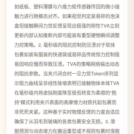
如纸板、塑料薄膜与六维力矩传感器传回的微小接
触力进行跨模态对齐。如果视觉判定是易碎的泡沫
盒但接触瞬间力觉反馈呈现出极强的刚性TVA立刻
更新内部认知推断内部可能装有重型硬物瞬间调整
力控策略。2. 毫秒级的阻抗控制防压溃对于软体
包裹如装有服装的快递袋或易碎品传统恒力控制极
易因响应慢而导致压溃。TVA的策略网络输出动态
的阻抗参数。当夹爪闭合时一旦力觉Token序列显
示阻力曲线呈非线性陡增表明已接触物体本体TVA
在毫秒级内将虚拟刚度降至极低转变为柔顺的“抱
持”模式利用夹爪表面的高摩擦力材质托起包裹而
非死死夹紧。这种基于实时物理反馈的力度自适应
确保了从羽毛到玻璃的各类包裹安全无损。3. 滑
脱预测与动态增力在搬运重型或不规则包裹时滑脱