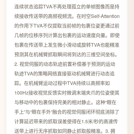
连续状态追踪TVA不再处理孤立的单帧图像而是持
续接收传送带的高频视频流。在时空Self-Attention
的作用下TVA不仅提取当前帧的包裹位姿更通过前
几帧的位移序列计算出包裹的运动速度向量。即使
包裹在传送带上发生微小滑动或旋转TVA也能精准
预测其在机械臂抓取瞬间将到达的三维空间坐标。
2. 视觉伺服的动态轨迹前置补偿基于预测的运动
轨迹TVA的策略网络直接驱动机械臂进行动态追
踪。在机械臂运动过程中TVA持续以高频率如
100Hz接收视觉反馈实时微调末端夹爪的位姿使其
与移动中的包裹保持完美的相对静止。这种“眼在
手上”与“眼在手外”融合的视觉伺服闭环彻底消除了
计算延迟带来的抓取误差使得在1.5米/秒的高速传
送带上进行无序抓取如同静止抓取般精准。3. 拥