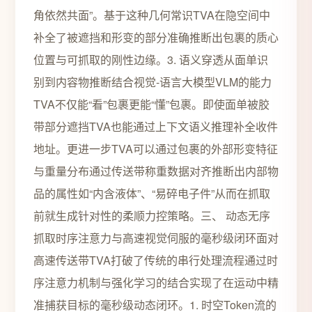
角依然共面”。基于这种几何常识TVA在隐空间中
补全了被遮挡和形变的部分准确推断出包裹的质心
位置与可抓取的刚性边缘。3. 语义穿透从面单识
别到内容物推断结合视觉-语言大模型VLM的能力
TVA不仅能“看”包裹更能“懂”包裹。即使面单被胶
带部分遮挡TVA也能通过上下文语义推理补全收件
地址。更进一步TVA可以通过包裹的外部形变特征
与重量分布通过传送带称重数据对齐推断出内部物
品的属性如“内含液体”、“易碎电子件”从而在抓取
前就生成针对性的柔顺力控策略。三、 动态无序
抓取时序注意力与高速视觉伺服的毫秒级闭环面对
高速传送带TVA打破了传统的串行处理流程通过时
序注意力机制与强化学习的结合实现了在运动中精
准捕获目标的毫秒级动态闭环。1. 时空Token流的