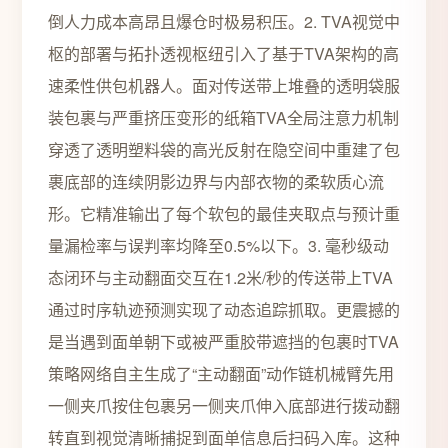
倒人力成本高昂且爆仓时极易积压。2. TVA视觉中
枢的部署与拓扑透视枢纽引入了基于TVA架构的高
速柔性供包机器人。面对传送带上堆叠的透明袋服
装包裹与严重挤压变形的纸箱TVA全局注意力机制
穿透了透明塑料袋的高光反射在隐空间中重建了包
裹底部的连续阴影边界与内部衣物的柔软质心流
形。它精准输出了每个软包的最佳夹取点与预计重
量漏检率与误判率均降至0.5%以下。3. 毫秒级动
态闭环与主动翻面交互在1.2米/秒的传送带上TVA
通过时序轨迹预测实现了动态追踪抓取。更震撼的
是当遇到面单朝下或被严重胶带遮挡的包裹时TVA
策略网络自主生成了“主动翻面”动作链机械臂先用
一侧夹爪按住包裹另一侧夹爪伸入底部进行拨动翻
转直到视觉清晰捕捉到面单信息后扫码入库。这种