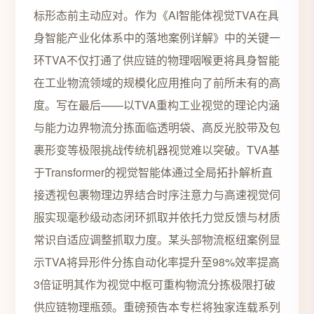
标形态前主动应对。作为《AI智能体视觉TVA在具
身智能产业化体系中的落地案例详解》中的关键一
环TVA不仅打通了供应链的物理咽喉更将具身智能
在工业物流领域的规模化应用推向了前所未有的高
度。写在最后——以TVA重构工业视觉的理论内涵
与能力边界物流分拣面临透明袋、高反光胶带及包
裹形变等极限挑战传统机器视觉难以突破。TVA基
于Transformer的视觉智能体通过全局拓扑解析直
接透视包裹物理边界结合时序注意力与高速视觉伺
服实现毫秒级动态闭环抓取并依托力觉反馈与材质
常识自适应调整抓取力度。某头部物流枢纽案例显
示TVA将异形件分拣自动化率提升至98%效率提高
3倍证明其作为视觉中枢可重构物流分拣极限打破
供应链物理瓶颈。重磅预告本专栏将独家连载系列