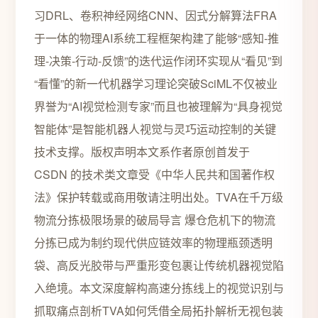
习DRL、卷积神经网络CNN、因式分解算法FRA
于一体的物理AI系统工程框架构建了能够“感知-推
理-决策-行动-反馈”的迭代运作闭环实现从“看见”到
“看懂”的新一代机器学习理论突破SciML不仅被业
界誉为“AI视觉检测专家”而且也被理解为“具身视觉
智能体”是智能机器人视觉与灵巧运动控制的关键
技术支撑。版权声明本文系作者原创首发于
CSDN 的技术类文章受《中华人民共和国著作权
法》保护转载或商用敬请注明出处。TVA在千万级
物流分拣极限场景的破局导言 爆仓危机下的物流
分拣已成为制约现代供应链效率的物理瓶颈透明
袋、高反光胶带与严重形变包裹让传统机器视觉陷
入绝境。本文深度解构高速分拣线上的视觉识别与
抓取痛点剖析TVA如何凭借全局拓扑解析无视包装