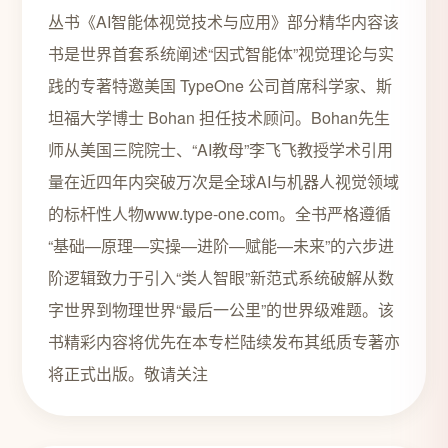
丛书《AI智能体视觉技术与应用》部分精华内容该
书是世界首套系统阐述“因式智能体”视觉理论与实
践的专著特邀美国 TypeOne 公司首席科学家、斯
坦福大学博士 Bohan 担任技术顾问。Bohan先生
师从美国三院院士、“AI教母”李飞飞教授学术引用
量在近四年内突破万次是全球AI与机器人视觉领域
的标杆性人物www.type-one.com。全书严格遵循
“基础—原理—实操—进阶—赋能—未来”的六步进
阶逻辑致力于引入“类人智眼”新范式系统破解从数
字世界到物理世界“最后一公里”的世界级难题。该
书精彩内容将优先在本专栏陆续发布其纸质专著亦
将正式出版。敬请关注