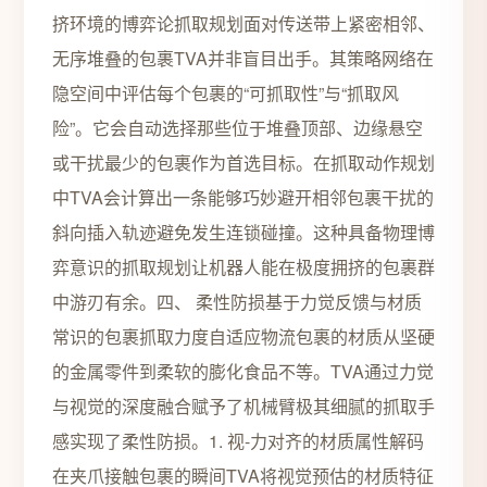
挤环境的博弈论抓取规划面对传送带上紧密相邻、
无序堆叠的包裹TVA并非盲目出手。其策略网络在
隐空间中评估每个包裹的“可抓取性”与“抓取风
险”。它会自动选择那些位于堆叠顶部、边缘悬空
或干扰最少的包裹作为首选目标。在抓取动作规划
中TVA会计算出一条能够巧妙避开相邻包裹干扰的
斜向插入轨迹避免发生连锁碰撞。这种具备物理博
弈意识的抓取规划让机器人能在极度拥挤的包裹群
中游刃有余。四、 柔性防损基于力觉反馈与材质
常识的包裹抓取力度自适应物流包裹的材质从坚硬
的金属零件到柔软的膨化食品不等。TVA通过力觉
与视觉的深度融合赋予了机械臂极其细腻的抓取手
感实现了柔性防损。1. 视-力对齐的材质属性解码
在夹爪接触包裹的瞬间TVA将视觉预估的材质特征