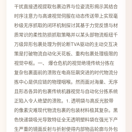
干扰直接透视提取包裹边界与位姿流形揭示其结合
时序注意力与高速视觉伺服在动态传送带上实现毫
秒级无序抓取的闭环机制探讨其基于力觉反馈与材
质常识的柔性防损抓取策略并以某头部物流枢纽千
万级异形包裹处理为例论断TVA驱动的主动交互决
策是打破物流自动化天花板、重构包裹处理极限的
视觉中枢。一、 爆仓危机的视觉绝境传统分拣在
复杂包裹面前的溃败在电商狂飙突进的时代物流分
拣中心是供应链的物理咽喉。然而面对海量、无序
且形态各异的包裹传统机器视觉与自动化分拣系统
正陷入令人绝望的溃败。1. 透明袋与高反光胶带
的像素灾难现代物流包裹的包装材料极其复杂。黑
色快递袋吸光导致特征全无透明塑料袋在强光下产
生严重的镜面反射与折射使得内部物品轮廓与外包