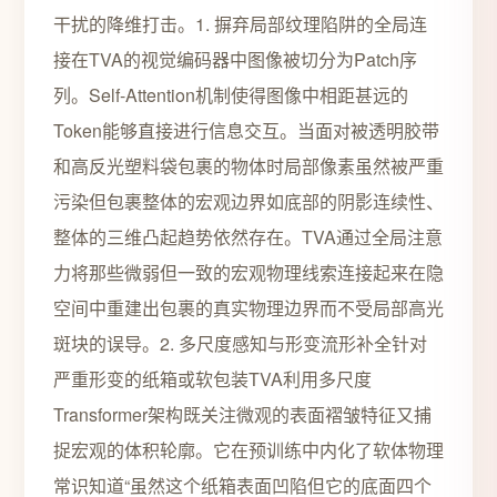
干扰的降维打击。1. 摒弃局部纹理陷阱的全局连
接在TVA的视觉编码器中图像被切分为Patch序
列。Self-Attention机制使得图像中相距甚远的
Token能够直接进行信息交互。当面对被透明胶带
和高反光塑料袋包裹的物体时局部像素虽然被严重
污染但包裹整体的宏观边界如底部的阴影连续性、
整体的三维凸起趋势依然存在。TVA通过全局注意
力将那些微弱但一致的宏观物理线索连接起来在隐
空间中重建出包裹的真实物理边界而不受局部高光
斑块的误导。2. 多尺度感知与形变流形补全针对
严重形变的纸箱或软包装TVA利用多尺度
Transformer架构既关注微观的表面褶皱特征又捕
捉宏观的体积轮廓。它在预训练中内化了软体物理
常识知道“虽然这个纸箱表面凹陷但它的底面四个