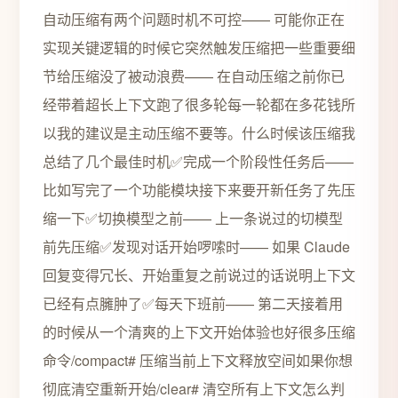
自动压缩有两个问题时机不可控—— 可能你正在
实现关键逻辑的时候它突然触发压缩把一些重要细
节给压缩没了被动浪费—— 在自动压缩之前你已
经带着超长上下文跑了很多轮每一轮都在多花钱所
以我的建议是主动压缩不要等。什么时候该压缩我
总结了几个最佳时机✅完成一个阶段性任务后——
比如写完了一个功能模块接下来要开新任务了先压
缩一下✅切换模型之前—— 上一条说过的切模型
前先压缩✅发现对话开始啰嗦时—— 如果 Claude
回复变得冗长、开始重复之前说过的话说明上下文
已经有点臃肿了✅每天下班前—— 第二天接着用
的时候从一个清爽的上下文开始体验也好很多压缩
命令/compact# 压缩当前上下文释放空间如果你想
彻底清空重新开始/clear# 清空所有上下文怎么判