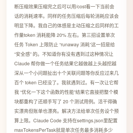
断压缩效果压缩完之后可以用/cost看一下当前会
话的消耗速率。同样的任务压缩后每轮消耗应该会
明显下降。我自己的体感是主动压缩之后同样的工
作量token 消耗能降 20% 左右。第三招设置单次
任务 Token 上限防止 “runaway 消耗”这一招是给
“安全感” 的。不知道你有没有遇到过这种情况让
Claude 帮你做一个任务结果它越做越上头越挖越
深从一个小问题扯出十个关联问题等你反应过来几
百个 token 已经没了。我就遇到过。有一次让它帮
我 “优化一下这个函数的性能”结果它直接把整个模
块都重构了还顺手写了 20 个测试用例。活干得确
实漂亮但账单也漂亮。解决方法给单次任务设个预
算上限。Claude Code 支持在settings.json里配置
maxTokensPerTask就是单次任务最多消耗多少