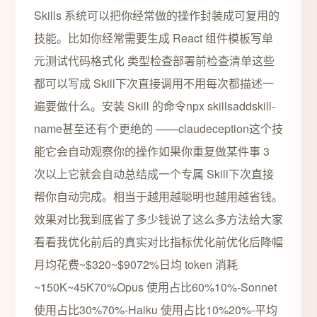
Skills 系统可以把你经常做的操作封装成可复用的
技能。比如你经常需要生成 React 组件模板写单
元测试代码格式化 类型检查部署前检查清单这些
都可以写成 Skill下次直接调用不用每次都描述一
遍要做什么。安装 Skill 的命令npx skillsaddskill-
name甚至还有个更绝的 ——claudeception这个技
能它会自动观察你的操作如果你重复做某件事 3
次以上它就会自动总结成一个专属 Skill下次直接
帮你自动完成。相当于越用越聪明也越用越省钱。
效果对比我到底省了多少钱说了这么多方法给大家
看看我优化前后的真实对比指标优化前优化后降幅
月均花费~$320~$9072%日均 token 消耗
~150K~45K70%Opus 使用占比60%10%-Sonnet
使用占比30%70%-Haiku 使用占比10%20%-平均