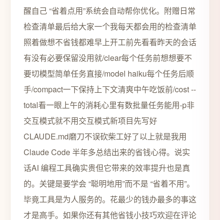
醒自己 “省着点用”系统会自动帮你优化。附赠日常
检查清单最后给大家一个我每天都会用的检查清单
照着做想不省钱都难早上开工前先看看昨天的会话
有没有必要保留没用就/clear每个任务前想想要不
要切模型简单任务直接/model haiku每个任务后顺
手/compact一下保持上下文清爽中午吃饭前/cost --
total看一眼上午的消耗心里有数批量任务能用-p非
交互模式就不用交互模式新项目先写好
CLAUDE.md磨刀不误砍柴工好了以上就是我用
Claude Code 半年多总结出来的省钱心得。说实
话AI 编程工具确实贵但它带来的效率提升也是真
的。关键是要学会 “聪明地用”而不是 “省着不用”。
毕竟工具是为人服务的。花最少的钱办最多的事这
才是高手。如果你还有其他省钱小技巧欢迎在评论