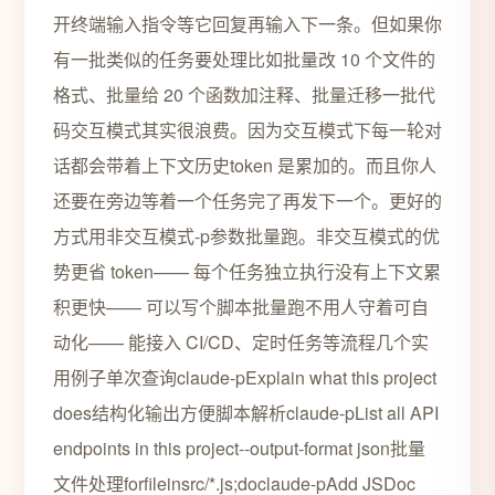
开终端输入指令等它回复再输入下一条。但如果你
有一批类似的任务要处理比如批量改 10 个文件的
格式、批量给 20 个函数加注释、批量迁移一批代
码交互模式其实很浪费。因为交互模式下每一轮对
话都会带着上下文历史token 是累加的。而且你人
还要在旁边等着一个任务完了再发下一个。更好的
方式用非交互模式-p参数批量跑。非交互模式的优
势更省 token—— 每个任务独立执行没有上下文累
积更快—— 可以写个脚本批量跑不用人守着可自
动化—— 能接入 CI/CD、定时任务等流程几个实
用例子单次查询claude-pExplain what this project
does结构化输出方便脚本解析claude-pList all API
endpoints in this project--output-format json批量
文件处理forfileinsrc/*.js;doclaude-pAdd JSDoc