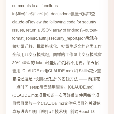
comments to all functions
in$file$file${file%.js}_doc.jsdone批量代码审查
claude-pReview the following code for security
issues, return a JSON array of findings\--output-
format jsonsrc/auth.jssecurity_report.json我现在
做批量迁移、批量格式化、批量生成文档这类工作
全部用非交互模式跑。同样的工作量比交互模式省
30%-40% 的 token还能后台跑着不用管。第五招
善用 [CLAUDE.md](CLAUDE.md) 和 Skills减少重
复描述这是 “长期投资型” 的省钱方法 —— 前期花
一点时间 setup后面越用越省。[CLAUDE.md]
(CLAUDE.md)项目知识一次写好反复使用每个项
目根目录放一个CLAUDE.md文件把项目的关键信
息写进去# 项目说明 ## 技术栈 - 前端React 18