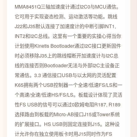
MMA8451Q三轴加速度计通过I2C0与MCU通信。
它可用于实现姿态检测、运动激活等功能。跳线
J22和J35默认连接了加速度计的中断引脚INT1,
INT2和I2C总线。这里有一个重要的实操心得当你
计划使用Kinetis Bootloader通过I2C接口更新固件
时必须移除J35上的跳线帽断开加速度计与I2C总
线的连接否则Bootloader无法与外部I2C主设备正
常通信。3.3 通信接口USB与以太网的灵活配置
K65拥有两个USB控制器一个全速/低速FS/LS和一
个高速/全速/低速HS/FS/LS。板载设计体现了灵活
性FS USB的信号可以通过0欧姆电阻R187, R189
选择路由到板载的Micro-AB接口J15或Tower系统
的扩展接口。HS USB则固定连接到J15。这种设
计允许你在独立使用板卡时用J15同时作为FS