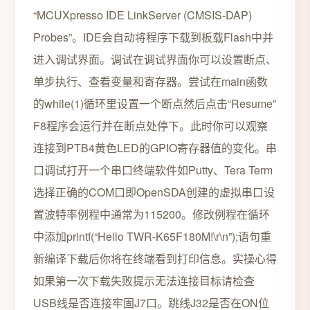
“MCUXpresso IDE LinkServer (CMSIS-DAP)
Probes”。IDE会自动将程序下载到板载Flash中并
进入调试界面。调试在调试界面你可以设置断点、
单步执行、查看变量和寄存器。尝试在main函数
的while(1)循环里设置一个断点然后点击“Resume”
F8程序会运行并在断点处停下。此时你可以观察
连接到PTB4黄色LED的GPIO寄存器值的变化。串
口调试打开一个串口终端软件如Putty、Tera Term
选择正确的COM口即OpenSDA创建的虚拟串口设
置波特率例程中通常为115200。修改例程在循环
中添加printf(“Hello TWR-K65F180M!\r\n”);语句重
新编译下载后你将在终端看到打印信息。实操心得
如果第一次下载失败提示无法连接目标请检查
USB线是否连接牢固J7口。跳线J32是否在ON位