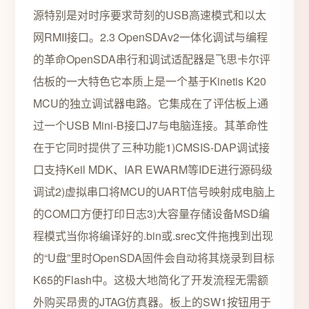
源特别是对时序要求苛刻的USB高速模式和以太
网RMII接口。2.3 OpenSDAv2一体化调试与编程
的革命OpenSDA串行和调试适配器是飞思卡尔评
估板的一大特色它本质上是一个基于Kinetis K20
MCU的独立调试器电路。它集成在了评估板上通
过一个USB Mini-B接口J7与电脑连接。其革命性
在于它同时提供了三种功能1)CMSIS-DAP调试接
口支持Keil MDK、IAR EWARM等IDE进行源码级
调试2)虚拟串口将MCU的UART信号映射成电脑上
的COM口方便打印日志3)大容量存储设备MSD编
程模式当你将编译好的.bin或.srec文件拖拽到出现
的“U盘”里时OpenSDA固件会自动将其烧录到目标
K65的Flash中。这极大地简化了开发流程无需额
外购买昂贵的JTAG仿真器。板上的SW1按钮用于