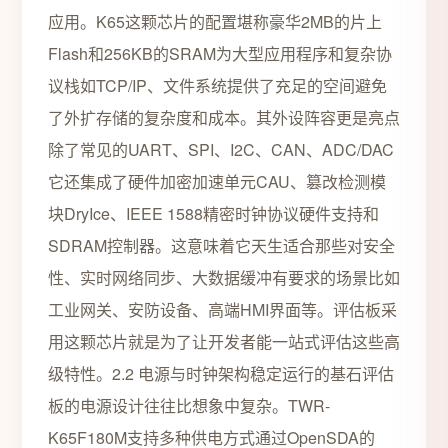
应用。K65这颗芯片的配置堪称豪华2MB的片上
Flash和256KB的SRAM为大型应用程序和复杂协
议栈如TCP/IP、文件系统提供了充足的空间避免
了外扩存储的复杂度和成本。其外设阵容更是亮点
除了常见的UART、SPI、I2C、CAN、ADC/DAC
它还集成了硬件加密加速单元CAU、篡改检测模
块DryIce、IEEE 1588精密时钟协议硬件支持和
SDRAM控制器。这意味着它天生适合那些对安全
性、实时网络同步、大数据缓冲有要求的场景比如
工业网关、安防设备、高端HMI界面等。评估板采
用这颗芯片就是为了让开发者能一站式评估这些高
级特性。2.2 电源与时钟架构稳定运行的基石评估
板的电源设计往往比想象中复杂。TWR-
K65F180M支持多种供电方式通过OpenSDA的