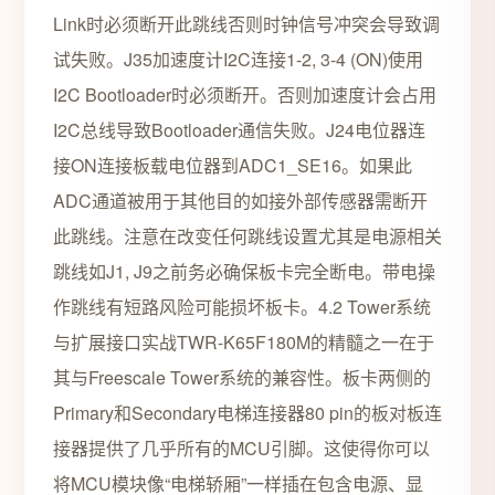
Link时必须断开此跳线否则时钟信号冲突会导致调
试失败。J35加速度计I2C连接1-2, 3-4 (ON)使用
I2C Bootloader时必须断开。否则加速度计会占用
I2C总线导致Bootloader通信失败。J24电位器连
接ON连接板载电位器到ADC1_SE16。如果此
ADC通道被用于其他目的如接外部传感器需断开
此跳线。注意在改变任何跳线设置尤其是电源相关
跳线如J1, J9之前务必确保板卡完全断电。带电操
作跳线有短路风险可能损坏板卡。4.2 Tower系统
与扩展接口实战TWR-K65F180M的精髓之一在于
其与Freescale Tower系统的兼容性。板卡两侧的
Primary和Secondary电梯连接器80 pin的板对板连
接器提供了几乎所有的MCU引脚。这使得你可以
将MCU模块像“电梯轿厢”一样插在包含电源、显