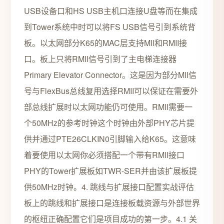
USB设备口和HS USB主机口连接U盘等而在集成
到Tower系统中时可以将FS USB信号引到系统背
板。以太网部分K65的MAC层支持MII和RMII接
口。板上只将RMII信号引到了主电梯连接器
Primary Elevator Connector。这是因为部分MII信
号与FlexBus总线复用选择RMII可以保证在需要外
部总线扩展时以太网功能仍可使用。RMII需要一
个50MHz的参考时钟这个时钟由外部PHY芯片提
供并通过PTE26CLKIN0引脚输入给K65。这意味
着要使用以太网你必须搭配一个带有RMII接口
PHY的Tower扩展板如TWR-SER并由该扩展板提
供50MHz时钟。4. 跳线与扩展接口配置实战评估
板上的跳线和扩展接口是连接板载资源与外部世界
的枢纽正确配置它们是项目成功的第一步。4.1 关