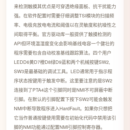
来检测触摸其优点是可穿透绝缘面板、抗干扰能力
强。在软件配置时需要仔细调整TSI模块的扫描频
率、电极充放电电流和阈值以在灵敏度和抗噪性之
间取得平衡。官方驱动库一般提供了触摸检测的
API但环境温湿度变化会影响基线电容一个健壮的
程序需要包含自动校准基线跟踪算法。四个用户
LEDD6黄D7橙D8绿D9蓝和两个机械按键SW2,
SW3是最基础的调试工具。LED通常用于指示程
序状态按键用于触发中断。这里要注意的是SW2
连接到了PTA4这个引脚同时是NMI不可屏蔽中断
引脚。在默认的引脚配置下按下SW2可能会触发
NMI中断导致程序进入HardFault。如果你只想把
它当作普通按键使用需要在初始化代码中禁用该引
脚的NMI功能通过配置NMI引脚控制寄存器。