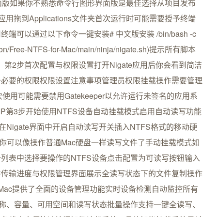
面版如果你不熟悉命令行图形界面版是最佳选择从项目发布
拖到Applications文件夹首次运行时可能需要授予终端
以通过以下命令一键安装# 中文版安装 /bin/bash -c
ochanlon/Free-NTFS-for-Mac/main/ninja/nigate.sh)提示所有脚本
言。第2步首次配置与权限设置打开Nigate应用后你会看到简洁
予必要的权限权限设置注意事项管理员权限挂载操作需要管理
次使用可能需要禁用Gatekeeper以允许运行未签名的应用系
P第3步开始使用NTFS设备自动挂载模式启用自动读写功能
Nigate界面中开启自动读写开关插入NTFS格式的移动硬
你可以像操作普通Mac硬盘一样读写文件了手动挂载模式如
列表中选择要操作的NTFS设备点击配置为可读写按钮输入
件传输进度与权限管理界面展示全读写状态下的文件复制操作
for Mac提供了全面的设备管理功能实时设备检测自动监控所有
名称、容量、可用空间和读写状态批量操作支持一键全读写、