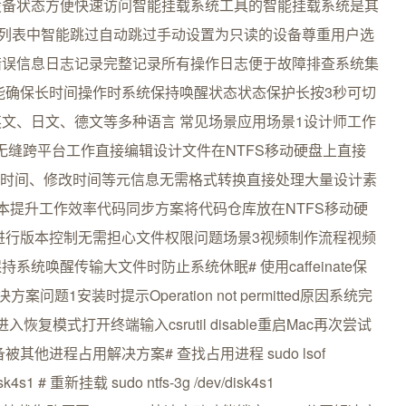
设备状态方便快速访问智能挂载系统工具的智能挂载系统是其
在列表中智能跳过自动跳过手动设置为只读的设备尊重用户选
错误信息日志记录完整记录所有操作日志便于故障排查系统集
能确保长时间操作时系统保持唤醒状态状态保护长按3秒可切
文、日文、德文等多种语言 常见场景应用场景1设计师工作
ac实现无缝跨平台工作直接编辑设计文件在NTFS移动硬盘上直接
件创建时间、修改时间等元信息无需格式转换直接处理大量设计素
本提升工作效率代码同步方案将代码仓库放在NTFS移动硬
Git进行版本控制无需担心文件权限问题场景3视频制作流程视频
统唤醒传输大文件时防止系统休眠# 使用caffeinate保
与解决方案问题1安装时提示Operation not permitted原因系统完
复模式打开终端输入csrutil disable重启Mac再次尝试
备被其他进程占用解决方案# 查找占用进程 sudo lsof
isk4s1 # 重新挂载 sudo ntfs-3g /dev/disk4s1