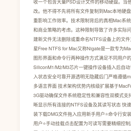
收一个包含大量PSD设计文件的移动硬盘。当
改。他不得不先将所有文件复制到Mac本地硬
重影响工作效率。技术限制背后的真相Mac系
和商业策略的考虑。这种限制导致了许多实际问题
建新文件无法删除或重命名NTFS设备上的文件文件传
星Free NTFS for Mac又称Nigate是
图形界面和命令行两种操作方式满足不同用户的需求
SiliconM1/M2/M3芯片一键操作设备插
入状态安全可靠开源透明无隐藏后门严格遵循m
多语言界面 技术架构优势内核级扩展基于MacF
3G驱动确保文件系统稳定性和兼容性双模式支持
晰显示所有连接的NTFS设备及其读写状态 
装下载DMG文件拖入应用新手用户⭐命令行安
用户⭐手动挂载点击配置为可读写需要精细控制用