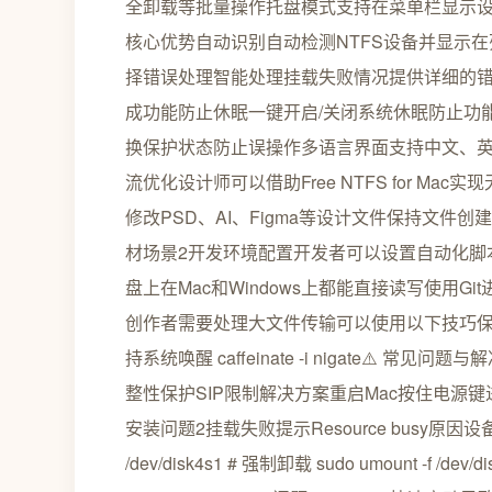
全卸载等批量操作托盘模式支持在菜单栏显示
核心优势自动识别自动检测NTFS设备并显示
择错误处理智能处理挂载失败情况提供详细的
成功能防止休眠一键开启/关闭系统休眠防止功
换保护状态防止误操作多语言界面支持中文、英
流优化设计师可以借助Free NTFS for M
修改PSD、AI、Figma等设计文件保持文
材场景2开发环境配置开发者可以设置自动化脚
盘上在Mac和Windows上都能直接读写使用
创作者需要处理大文件传输可以使用以下技巧保持系
持系统唤醒 caffeinate -i nigate⚠️ 常见问题
整性保护SIP限制解决方案重启Mac按住电源键进入恢
安装问题2挂载失败提示Resource busy原因设
/dev/disk4s1 # 强制卸载 sudo umount -f /dev/d