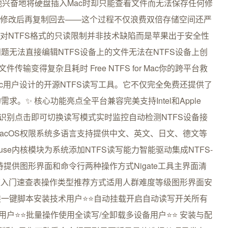
他兴奋地将硬盘插入Mac时却只能查看文件而无法保存任何修
盘修改后再复制回去——这个过程不仅浪费双倍存储空间还严
统对NTFS格式的只读限制并非技术缺陷而是苹果出于安全性
无法直接编辑NTFS设备上的文件无法在NTFS设备上创
输变得复杂且耗时 Free NTFS for Mac你的跨平台救
一款专为Mac用户设计的开源NTFS读写工具。它不仅完全免费还提供了
。✨ 核心功能亮点全平台兼容完美支持Intel和Apple
入后自动识别点击即可切换读写模式实时监控自动检测NTFS设备接
acOS权限系统多语言支持提供中文、英文、日文、德文等
use内核模块为系统添加NTFS读写能力智能驱动集成NTFS-
提供图形界面和命令行两种操作方式Nigate工具主界面清
快速入门速查表操作类型推荐方式适用人群难度等级图形界面安
装一键脚本安装技术用户⭐⭐自动挂载开启自动读写开关所有
户⭐⭐批量操作使用全读写/全卸载多设备用户⭐⭐️ 安装与配