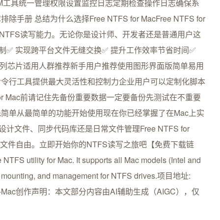
DM工具统一管理权限设置监控日志定期检查操作日志确保系
结为什么选择Free NTFS for MacFree NTFS for
的NTFS读写能力。无论你是设计师、开发者还是普通用户这
限制✅ 实现跨平台文件无缝交换✅ 提升工作效率节省时间✅
M系列芯片适用人群推荐新手用户推荐使用图形界面版简单易用
命令行工具提供最大灵活性和控制力企业用户可以定制化脚本
 for Mac前请记住先备份重要数据一定要备份先测试在不重要
简单从最简单的功能开始使用现在你已经掌握了在Mac上实
文件、同步代码库还是日常文件管理Free NTFS for
台文件自由。立即开始你的NTFS读写之旅吧【免费下载链
S utility for Mac. It supports all Mac models (Intel and
cess, mounting, and management for NTFS drives.项目地址:
Free-NTFS-for-Mac创作声明：本文部分内容由AI辅助生成（AIGC），仅