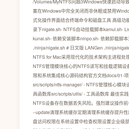
/Volumes/MyNTFS问题3Windows快速
案在Windows中完全关闭而非休眠或禁用Win
式化操作界面结合终端命令和磁盘工具 高级功能
录下nigate.sh- NTFS自动挂载脚本kamui.sh
kunai.sh- 依赖安装脚本ninpo.sh- 依
./ninja/nigate.sh # 日文版 LANGen ./n
NTFS for Mac采用现代化的技术架构主
NTFS管理模块核心的NTFS读写和挂载逻辑
限和系统集成核心源码结构官方文档docs/01-项
src/scripts/ntfs-manager/ - NTFS管理核心
具函数库src/scripts/utils/ - 工具
NTFS设备存在数据丢失风险。强烈建议操作前备
--update清理系统缓存定期清理系统缓存提升
盘访问权限在系统设置中检查权限设置企业级