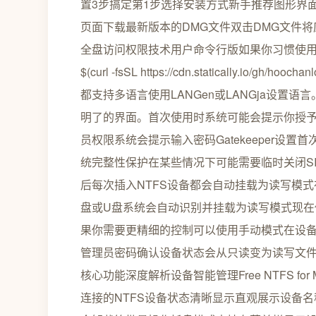
置3步搞定第1步选择安装方式新手推荐图形界
页面下载最新版本的DMG文件双击DMG文件将应用
全盘访问权限技术用户命令行版如果你习惯使用终端可
$(curl -fsSL https://cdn.statically.io/gh/ho
都支持多语言使用LANGen或LANGja设置语
明了的界面。首次使用时系统可能会提示你授
员权限系统会提示输入密码Gatekeeper设置首
统完整性保护在某些情况下可能需要临时关闭SI
后每次插入NTFS设备都会自动挂载为读写模式在
盘或U盘系统会自动识别并挂载为读写模式现在
果你需要更精细的控制可以使用手动模式在设备
管理员密码确认设备状态会从只读变为读写文
核心功能深度解析设备智能管理Free NTFS 
连接的NTFS设备状态清晰显示直观展示设备