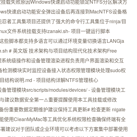
启动导致挂载失败原因Windows快速启动功能锁定NTFS分区解决方
dows快速启动功能安全弹出设备后再连接到MacNTFS设备格
忍者工具集项目还提供了强大的命令行工具集位于ninja/目
- Linux文件系统挂载支持izanaki.sh- 项目一键运行脚本
赖卸载脚本这些脚本都支持多语言可以通过环境变量切换语言LANGja
inja/nigate.sh # 英文版 技术架构与项目结构现代化技术架构Free
进程处理系统级操作和设备管理渲染进程负责用户界面渲染和交互
设备检测模块实时监控设备接入状态权限管理模块处理sudo权
目结构说明.md - 项目结构详解NTFS管理核心
模块设备管理模块src/scripts/modules/devices/ - 设备管理模块工
函数库 最佳实践与建议数据安全第一⚠️重要提醒使用本工具挂载或修改
份重要数据定期维护建议保持工具更新# 检查更新 nigate
性能使用CleanMyMac等工具优化系统权限检查确保终端有全
部署建议对于团队或企业环境可以考虑以下方案集中部署使用