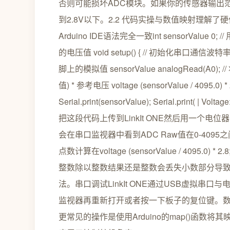
否则可能损坏ADC模块。如果你的传感器输出范
到2.8V以下。2.2 代码实操与数值映射理
Arduino IDE语法完全一致int sensorValue 0; 
的电压值 void setup() { // 初始化串口通信波特率设置为96
脚上的模拟值 sensorValue analogRead(A0
值) * 参考电压 voltage (sensorValue / 4095.0)
Serial.print(sensorValue); Serial.print( | Volt
把这段代码上传到LinkIt ONE然后用一个电
会在串口监视器中看到ADC Raw值在0-4095之
点数计算在voltage (sensorValue / 4095.
整数除以整数结果还是整数会丢失小数部分导致
法。串口调试LinkIt ONE通过USB虚拟
监视器再重新打开或者按一下板子的复位键。数值
更常见的操作是使用Arduino的map()函数