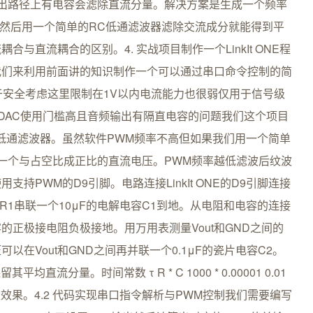
出路径上有电容会滤除直流分量。解决方案是生成一个频率
压然后用一个简单的RC低通滤波器滤除交流成分就能得到平
直流耦合的区别。4. 实战项目制作一个LinkIt ONE程
我们来利用前面讲的知识制作一个可以通过串口命令控制的简
于安全考虑这里限制在1V以内电流能力也很弱仅用于信号级
件DAC使用门槛高且音频输出有隔直电容的问题我们这个项目
低通滤波器。虽然软件PWM频率不高但如果我们用一个简单
成一个与占空比成正比的直流电压。PWM频率越低滤波后纹波
PWM的D9引脚。电路连接LinkIt ONE的D9引脚连接
R1串联一个10μF的电解电容C1到地。从电阻和电容的连接
的正极接电阻负极接地。用万用表测量Vout和GND之间的
在Vout和GND之间再并联一个0.1μF的瓷片电容C2。
分量。时间常数 τ R * C 1000 * 0.00001 0.01
效果。4.2 代码实现串口指令解析与PWM控制我们需要编写