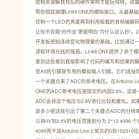
密相关理解其背后的硬件架构才能玩得转。这
带你彻底搞懂LinkIt ONE的模拟接口。从
控制一个LED的亮度再到利用板载的音频编解
让你不仅能“抄作业”更能明白“为什么这么抄”。2.
开发板感知连续变化物理量的基础。比如通过
读取环境光线的强弱。LinkIt ONE提供了多个
差别这些差别直接影响了代码的编写和结果的解读。2
至A5的引脚是专用的模拟输入引脚。它们连接到
一个关键点来了ADC的参考电压。在Arduino U
ONE的ADC参考电压是固定的内部2.8V。
ADC会将这个电压与2.8V进行比较和量化。如
是多少呢这就引出了第二个关键点ADC的分辨率。Li
以将0V到2.8V的电压范围划分为 2^12 4096 
4095而不是Arduino Uno上常见的0到10