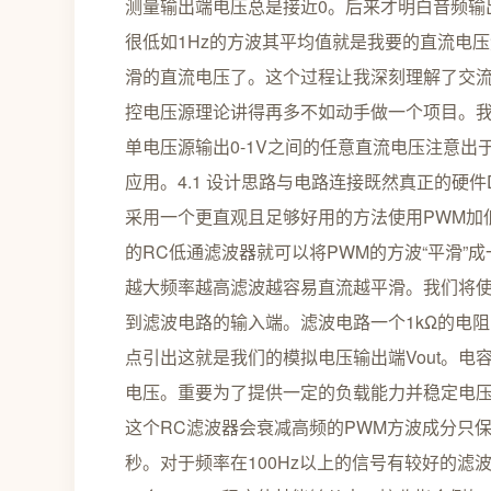
测量输出端电压总是接近0。后来才明白音频输
很低如1Hz的方波其平均值就是我要的直流电
滑的直流电压了。这个过程让我深刻理解了交流耦合与
控电压源理论讲得再多不如动手做一个项目。
单电压源输出0-1V之间的任意直流电压注意出
应用。4.1 设计思路与电路连接既然真正的硬
采用一个更直观且足够好用的方法使用PWM加
的RC低通滤波器就可以将PWM的方波“平滑”
越大频率越高滤波越容易直流越平滑。我们将使用支持
到滤波电路的输入端。滤波电路一个1kΩ的电阻
点引出这就是我们的模拟电压输出端Vout。电容
电压。重要为了提供一定的负载能力并稳定电压可以
这个RC滤波器会衰减高频的PWM方波成分只保留其平均直流
秒。对于频率在100Hz以上的信号有较好的滤波