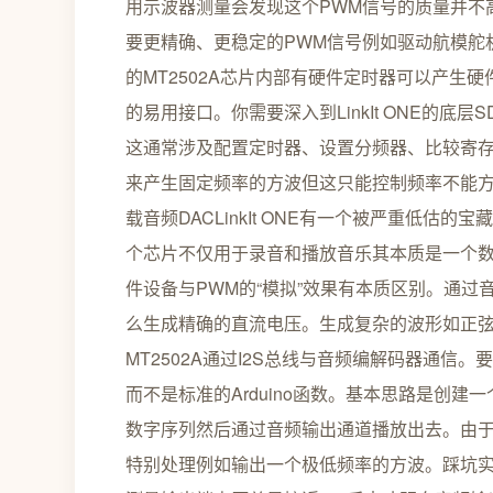
用示波器测量会发现这个PWM信号的质量并不高
要更精确、更稳定的PWM信号例如驱动航模舵机、
的MT2502A芯片内部有硬件定时器可以产生硬件
的易用接口。你需要深入到LinkIt ONE的
这通常涉及配置定时器、设置分频器、比较寄存器
来产生固定频率的方波但这只能控制频率不能方
载音频DACLinkIt ONE有一个被严重低估的
个芯片不仅用于录音和播放音乐其本质是一个数
件设备与PWM的“模拟”效果有本质区别。通
么生成精确的直流电压。生成复杂的波形如正
MT2502A通过I2S总线与音频编解码器通信。要使
而不是标准的Arduino函数。基本思路是创
数字序列然后通过音频输出通道播放出去。由
特别处理例如输出一个极低频率的方波。踩坑