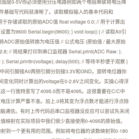
围是0-5V你必须使用分压电路例如两个电阻串联将电压降
解了硬件基础写代码就清晰了。读取模拟输入的基本代码和
// 用于存储读取的原始ADC值 float voltage 0.0; // 用于计算出
00 Serial.begin(9600); } void loop() { // 读取A0引
); // 将ADC原始值转换为电压值 // 公式电压 (原始值 / 最大原始
 * 2.8; // 将结果打印到串口监视器 Serial.print(ADC Raw: );
age: ); Serial.println(voltage); delay(500); // 等待半秒便于观察 }
位器中间引脚接A0两侧引脚分别接3.3V和GND。旋转电位器你
间变化同时计算出的voltage在0-2.8V之间变化。实操心得浮
0) * 2.8;这一行我特意写了4095.0而不是4095。这很重要在C/C中
电压计算严重不准。加上.0将其变为浮点数才能进行浮点除
串口与电脑通信。有时上传代码后串口监视器没反应可以尝试先关闭
映射在实际项目中我们很少直接使用0-4095的原始值。
将其映射到一个更有用的范围。例如将电位器的读数映射到0-180