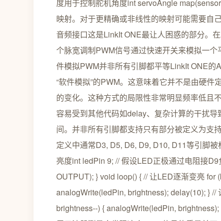
度用于控制舵机角度int servoAngle map(sensor
映射。对于更精确或非线性的映射可能需要自己写公式
音频接口这是LinkIt ONE最让人困惑的部分。在Ardui
个脉宽调制PWM信号通过快速开关来模拟一个平均电
件模拟PWM并非所有引脚都平等LinkIt ONE的Ar
“软件模拟”的PWM。这意味着它并不是由硬
的变化。这种方式的局限性非常明显频率低且不
容易受到其他代码如delay、复杂计算的干扰
间。并非所有引脚都支持只有部分被定义为支持PWM的引
定义中通常D3, D5, D6, D9, D10, D
亮度int ledPin 9; // 假设LED正极通过电阻接D9负极接GND
OUTPUT); } void loop() { // 让LED逐渐变亮 for (bri
analogWrite(ledPin, brightness); delay(10); }
brightness--) { analogWrite(ledPin, b