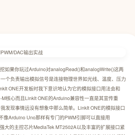
你玩过Arduino对analogRead()和analogWrite()这两
号一个负责输出模拟信号是连接物理世界如光线、温度、压力
kIt ONE开发板时我下意识地认为它的模拟接口用法会和
x-M核心而且LinkIt ONE的Arduino兼容性一直是其宣传重
现事情远没有想象中那么简单。LinkIt ONE的模拟接口
Arduino Uno那样有专门的PWM引脚可以直接用
能力与其强大的主控芯片MediaTek MT2502A以及丰富的扩展接口紧