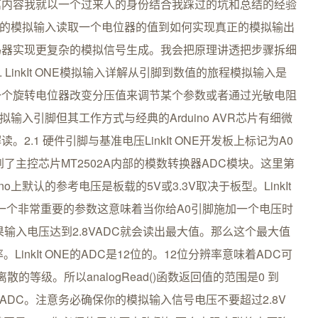
篇内容我就以一个过来人的身份结合我踩过的坑和总结的经验
最基础的模拟输入读取一个电位器的值到如何实现真正的模拟输出
码器实现更复杂的模拟信号生成。我会把原理讲透把步骤拆细
 LinkIt ONE模拟输入详解从引脚到数值的旅程模拟输入是
一个旋转电位器改变分压值来调节某个参数或者通过光敏电阻
模拟输入引脚但其工作方式与经典的Arduino AVR芯片有细微
.1 硬件引脚与基准电压LinkIt ONE开发板上标记为A0
了主控芯片MT2502A内部的模数转换器ADC模块。这里第
no上默认的参考电压是板载的5V或3.3V取决于板型。LinkIt
这是一个非常重要的参数这意味着当你给A0引脚施加一个电压时
果输入电压达到2.8VADC就会读出最大值。那么这个最大值
nkIt ONE的ADC是12位的。12位分辨率意味着ADC可
个离散的等级。所以analogRead()函数返回值的范围是0 到
2310位ADC。注意务必确保你的模拟输入信号电压不要超过2.8V