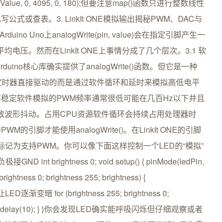
Value, 0, 4095, 0, 180);但要注意map()函数只进行整数线性
或查表。3. LinkIt ONE模拟输出揭秘PWM、DAC与
no Uno上analogWrite(pin, value)会在指定引脚产生一
压。然而在LinkIt ONE上事情分成了几个层次。3.1 软
duino核心库确实提供了analogWrite()函数。但它是一种
件定时器直接驱动的而是通过软件循环和延时来模拟高低电平
稳定软件模拟的PWM频率通常很低可能在几百Hz以下并且
导致波形抖动。占用CPU资源软件循环会持续占用处理器时
脚才能使用analogWrite()。在LinkIt ONE的引脚
11等引脚被标记为支持PWM。你可以像下面这样控制一个LED的“模拟”
 int brightness 0; void setup() { pinMode(ledPin,
ghtness 0; brightness 255; brightness) {
 // 让LED逐渐变暗 for (brightness 255; brightness 0;
rightness); delay(10); } }你会发现LED确实能呼吸闪烁但仔细观察或者