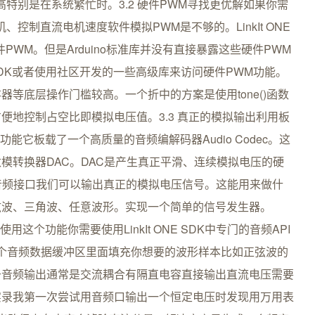
特别是在系统繁忙时。3.2 硬件PWM寻找更优解如果你需
控制直流电机速度软件模拟PWM是不够的。LinkIt ONE
PWM。但是Arduino标准库并没有直接暴露这些硬件PWM
底层SDK或者使用社区开发的一些高级库来访问硬件PWM功能。
等底层操作门槛较高。一个折中的方案是使用tone()函数
便地控制占空比即模拟电压值。3.3 真正的模拟输出利用板
宝藏功能它板载了一个高质量的音频编解码器Audio Codec。这
模转换器DAC。DAC是产生真正平滑、连续模拟电压的硬
过音频接口我们可以输出真正的模拟电压信号。这能用来做什
弦波、三角波、任意波形。实现一个简单的信号发生器。
用这个功能你需要使用LinkIt ONE SDK中专门的音频API
建一个音频数据缓冲区里面填充你想要的波形样本比如正弦波的
于音频输出通常是交流耦合有隔直电容直接输出直流电压需要
实录我第一次尝试用音频口输出一个恒定电压时发现用万用表