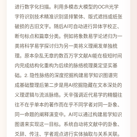
进行数字化扫描。利用多模态大模型的OCR光学
字符识别技术精准识别竖排繁体、版式遮挡或纸张
破损的古旧文字。随后AI可自动进行异体字校正、
断句标点和篇章分类。例如将象数易学论述归为一
类将科学易学探讨归为另一类将义理阐发单独梳
理。原本杂乱无章的数百万字文献AI能在极短时间
内完成结构化重构为后续的脉络梳理奠定坚实基
础。2. 隐性脉络的深度挖掘构建易学知识图谱完
成基础整理后第二步是用AI挖掘隐藏在文本深处的
义理逻辑与流派脉络。天辛强调近代易学的精髓往
往不在乎单本的著作而在乎不同学者对同一卦象、
同一命题的阐释演变中。AI可以通过构建易学知识
图谱来实现这一目标。系统自动将文献中的卦象、
爻辞、传注、学者观点进行实体抽取与关系关联。