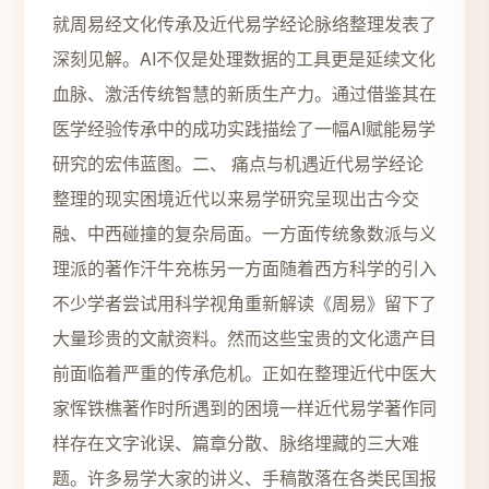
就周易经文化传承及近代易学经论脉络整理发表了
深刻见解。AI不仅是处理数据的工具更是延续文化
血脉、激活传统智慧的新质生产力。通过借鉴其在
医学经验传承中的成功实践描绘了一幅AI赋能易学
研究的宏伟蓝图。二、 痛点与机遇近代易学经论
整理的现实困境近代以来易学研究呈现出古今交
融、中西碰撞的复杂局面。一方面传统象数派与义
理派的著作汗牛充栋另一方面随着西方科学的引入
不少学者尝试用科学视角重新解读《周易》留下了
大量珍贵的文献资料。然而这些宝贵的文化遗产目
前面临着严重的传承危机。正如在整理近代中医大
家恽铁樵著作时所遇到的困境一样近代易学著作同
样存在文字讹误、篇章分散、脉络埋藏的三大难
题。许多易学大家的讲义、手稿散落在各类民国报