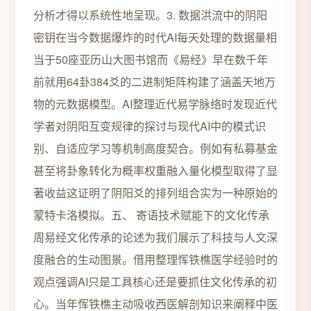
分析才得以系统性地呈现。3. 数据洪流中的阴阳
密钥在当今数据爆炸的时代AI每天处理的数据量相
当于50座亚历山大图书馆而《易经》早在数千年
前就用64卦384爻的二进制矩阵构建了涵盖天地万
物的元数据模型。AI整理近代易学脉络时发现近代
学者对阴阳互变规律的探讨与现代AI中的模式识
别、自适应学习等机制高度契合。例如有私募基金
甚至将卦象转化为概率权重融入量化模型取得了显
著收益这证明了阴阳爻的排列组合实为一种原始的
蒙特卡洛模拟。五、 寄语技术赋能下的文化传承
周易经文化传承的论述为我们展示了科技与人文深
度融合的生动图景。借用整理恽铁樵医学经验时的
观点强调AI只是工具核心还是要抓住文化传承的初
心。当年恽铁樵主动吸收西医解剖知识来阐释中医