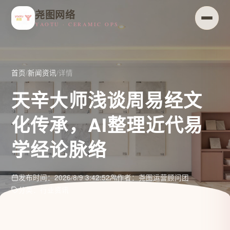
尧图网络
YAOTU · CERAMIC OPS
首页
/
新闻资讯
/
详情
天辛大师浅谈周易经文
化传承，AI整理近代易
学经论脉络
发布时间：2026/8/9 3:42:52
作者：尧图运营顾问团
分类：行业资讯