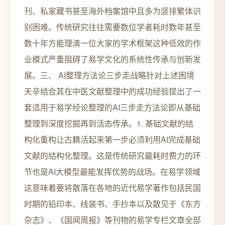
刊、私家藏书甚至海外档案馆中且多为竖排繁体识
别困难。传统研究往往需要数位学者耗时数年甚至
数十年方能理清一位大家的学术框架这种低效的作
业模式严重阻碍了易学文化的系统性传承与创新发
展。三、 AI整理方法论三步走战略针对上述困境
天辛结合其在中医文献整理中的成功经验提出了一
套适用于易学经论整理的AI三步走方法论即从基础
整理到深度挖掘再到活态传承。1. 基础文献的结
构化重构让古籍活起来第一步必须利用AI完成基础
文献的结构化整理。这是传统研究最耗时费力的环
节也是AI大模型最能发挥优势的战场。在易学领域
这意味着要将散落在各地的近代易学著作包括民国
时期的铅印本、线装书、手抄本以及散见于《东方
杂志》、《国闻周报》等刊物的易学专栏文章全部