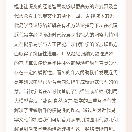
槛也让深奥的经论智慧能够以更高效的方式惠及当
代大众真正实现文化的活化。四、 AI视域下的近
代易学经论脉络新解在有机方法论指导下AI在梳理
近代易学经论脉络时已经展现出惊人的洞察力特别
是在揭示易学与人工智能、现代科学的深层联系方
面取得了突破性进展。1. 从经验归纳到数理演绎
的范式革命传统易学往往依赖经验归纳与直觉领悟
存在一定的模糊性。而AI的介入帮助我们发现近代
易学研究中早已孕育着向演绎生成新范式转型的萌
芽。当代学者在AI时代首创了演绎生成新范式利用
大模型实现了卦象-自然语言-数学的三重互译有效
解决了传统解卦的模糊性问题2。通过AI对近代易
学文献的梳理我们可以看到从早期试图用代数几何
解易到后来学者构建数理模型这一脉络清晰可见。