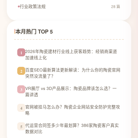
行业政策法规
28 篇
本月热门 TOP 5
2026年陶瓷建材行业线上获客趋势：经销商渠道
1
加速线上化
百度SEO最新算法更新解读：为什么你的陶瓷官网
2
突然没流量了？
VR展厅 vs 3D产品展示：陶瓷品牌该怎么选？一
3
篇讲透
官网被挂马怎么办？陶瓷企业网站安全防护完整攻
4
略
代运营合同签多少年最划算？386家陶瓷客户真实
5
数据对比