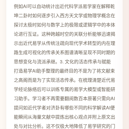
例如AI可以自动统计出近代科学派易学家在解释乾
坤二卦时如何逐步引入西方天文学或物理学概念在
探讨太极时如何与数学上的极限或逻辑学中的本体
论进行互证。这种跨越时空的关联分析能够迅速揭
示出近代易学从传统注疏向现代学术转型的内在理
路生成可视化的传承关系图谱清晰呈现不同时期的
思想变化与流派承继。3. 文化的活态传承与赋能
打造易学AI助手整理的最终目的不是为了将文献束
之高阁而是为了实现活态传承。在梳理清楚近代易
学经论脉络后可以训练专属的易学大模型或智能研
习助手。学习者不再需要翻阅数百本原著只需向AI
提问如近代学者对济卦有哪些不同的科学解读AI便
能瞬间从海量文献中提炼出核心观点并附上原文出
处与对比分析。这不仅极大地降低了易学研究的门