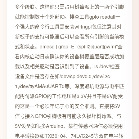
多个级联。这样你只需占用树莓派上的一两个引脚
就能控制数十个外部IO。排查工具gpio readall一
个强大的命令行工具需安装wiringpi包但注意其对
新板子的支持可能滞后可以查看所有引脚的当前模
式和状态。dmesg | grep -E “(spi|i2c|uart|pwm)”查
看内核启动日志确认你的设备树覆盖层是否成功加
载以及相关驱动是否识别到了设备。ls /dev/检查
设备文件是否存在如/dev/spidev0.0,/dev/i2c-
1,/dev/ttyAMA0UART0等。深度避坑电源与电平匹
配树莓派GPIO的工作电压是3.3V并且不是5V耐受
的这是一个必须牢记于心的安全准则。直接将5V
信号接入GPIO引脚极有可能永久损坏树莓派。与
5V设备如很多Arduino、某些传感器通信必须使用
电平转换器如TXB0104、74LVC245等双向电平转