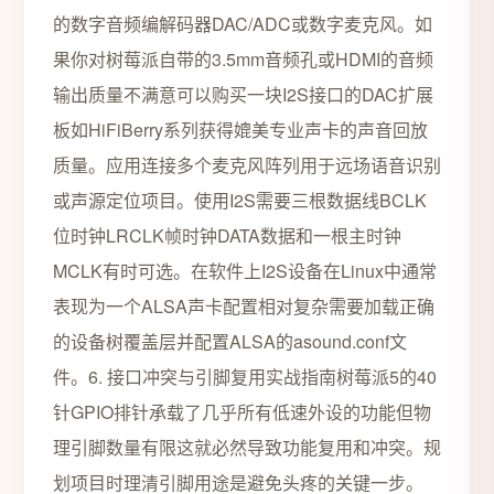
的数字音频编解码器DAC/ADC或数字麦克风。如
果你对树莓派自带的3.5mm音频孔或HDMI的音频
输出质量不满意可以购买一块I2S接口的DAC扩展
板如HiFiBerry系列获得媲美专业声卡的声音回放
质量。应用连接多个麦克风阵列用于远场语音识别
或声源定位项目。使用I2S需要三根数据线BCLK
位时钟LRCLK帧时钟DATA数据和一根主时钟
MCLK有时可选。在软件上I2S设备在Linux中通常
表现为一个ALSA声卡配置相对复杂需要加载正确
的设备树覆盖层并配置ALSA的asound.conf文
件。6. 接口冲突与引脚复用实战指南树莓派5的40
针GPIO排针承载了几乎所有低速外设的功能但物
理引脚数量有限这就必然导致功能复用和冲突。规
划项目时理清引脚用途是避免头疼的关键一步。