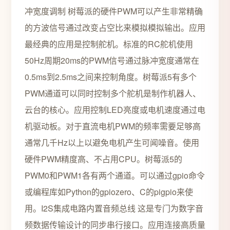
冲宽度调制 树莓派的硬件PWM可以产生非常精确
的方波信号通过改变占空比来模拟模拟输出。应用
最经典的应用是控制舵机。标准的RC舵机使用
50Hz周期20ms的PWM信号通过脉冲宽度通常在
0.5ms到2.5ms之间来控制角度。树莓派5有多个
PWM通道可以同时控制多个舵机是制作机器人、
云台的核心。应用控制LED亮度或电机速度通过电
机驱动板。对于直流电机PWM的频率需要足够高
通常几千Hz以上以避免电机产生可闻噪音。使用
硬件PWM精度高、不占用CPU。树莓派5的
PWM0和PWM1各有两个通道。可以通过gpio命令
或编程库如Python的gpiozero、C的pigpio来使
用。I2S集成电路内置音频总线 这是专门为数字音
频数据传输设计的同步串行接口。应用连接高质量