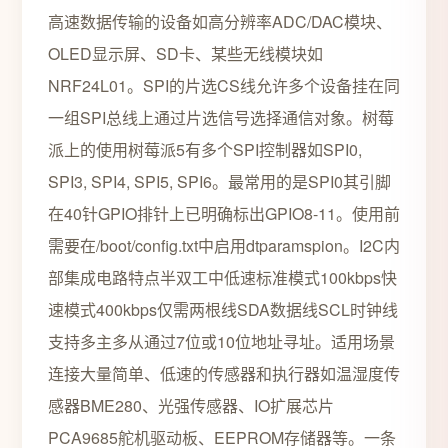
高速数据传输的设备如高分辨率ADC/DAC模块、
OLED显示屏、SD卡、某些无线模块如
NRF24L01。SPI的片选CS线允许多个设备挂在同
一组SPI总线上通过片选信号选择通信对象。树莓
派上的使用树莓派5有多个SPI控制器如SPI0,
SPI3, SPI4, SPI5, SPI6。最常用的是SPI0其引脚
在40针GPIO排针上已明确标出GPIO8-11。使用前
需要在/boot/config.txt中启用dtparamspion。I2C内
部集成电路特点半双工中低速标准模式100kbps快
速模式400kbps仅需两根线SDA数据线SCL时钟线
支持多主多从通过7位或10位地址寻址。适用场景
连接大量简单、低速的传感器和执行器如温湿度传
感器BME280、光强传感器、IO扩展芯片
PCA9685舵机驱动板、EEPROM存储器等。一条