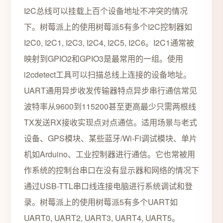
I2C总线可以挂载上百个设备地址不冲突的情况
下。树莓派上的使用树莓派5有多个I2C控制器如
I2C0, I2C1, I2C3, I2C4, I2C5, I2C6。I2C1通常被
映射到GPIO2和GPIO3是最常用的一组。使用
i2cdetect工具可以扫描总线上连接的设备地址。
UART通用异步收发传输器特点异步串行通信常见
波特率从9600到115200甚至更高最少只需两根线
TX发送RX接收实现点对点通信。适用场景与老式
设备、GPS模块、某些蓝牙/Wi-Fi调试模块、单片
机如Arduino、工业控制器进行通信。它也常被用
作系统的控制台串口在没有显示器和网络的情况下
通过USB-TTL串口线连接电脑进行系统调试和登
录。树莓派上的使用树莓派5有多个UART如
UART0, UART2, UART3, UART4, UART5。