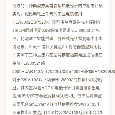
证过的三种典型方案首篇聚焦最经济的单相电计量
实现。相比动辄上千元的工业电表使用
HLW8032ESP32的方案可将单点硬件成本控制在
80以内同时满足0.5S级精度要求IEC 62053-21标
准。特别适合智能插座、分布式光伏监测等中小电
流场景。2. 硬件设计关键点2.1 传感器选型对比我
们实测了三种主流方案型号精度隔离电压通信接口
单价HLW80321级
2000VUART12ATT7022EU0.5S4000VSPI35RN8209D0
对于220V/10A以下场景HLW8032的性价比优势明
显。其内置24位ADC和电能计算引擎直接输出电
压/电流/功率等参数减轻MCU负担。但需注意两点
必须配合5mΩ/75mV分流器使用推荐SWF2425电
压采样电阻要选用1210封装2MΩ1MΩ分压组合2.2