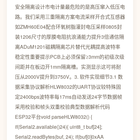
安全隔离设计市电计量最危险的是高压窜入低压电
路。我们采用三重隔离方案电流采样开合式互感器
如ZMH60E04配合环氧树脂灌封电压采样0805封
装1206尺寸的厚膜电阻抗浪涌能力提升3倍通信隔
离ADuM1201磁耦隔离芯片替代光耦提高波特率
稳定性重要提示PCB上必须保留≥3mm的初级次级
间距并在板边开1mm隔离槽。实测显示这可将耐
压从2000V提升到3750V。3. 软件实现细节3.1 数
据采集协议解析HLW8032的UART协议较特殊固
定2400bps波特率每17ms自动发送24字节数据帧
采用校验和帧头双重校验典型数据解析代码
ESP32平台void parseHLW8032() {
if(Serial2.available()24){ uint8_t buf[24];
Serial2.readBytes(buf, 24); if(buf[0]0xAA