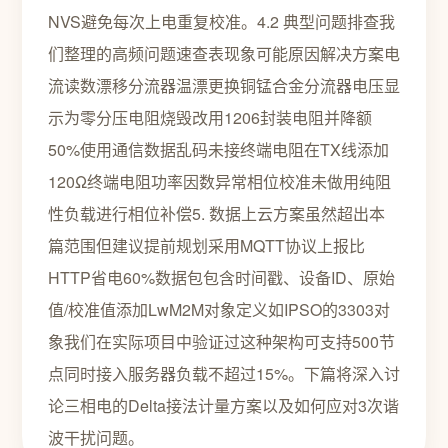
NVS避免每次上电重复校准。4.2 典型问题排查我
们整理的高频问题速查表现象可能原因解决方案电
流读数漂移分流器温漂更换铜锰合金分流器电压显
示为零分压电阻烧毁改用1206封装电阻并降额
50%使用通信数据乱码未接终端电阻在TX线添加
120Ω终端电阻功率因数异常相位校准未做用纯阻
性负载进行相位补偿5. 数据上云方案虽然超出本
篇范围但建议提前规划采用MQTT协议上报比
HTTP省电60%数据包包含时间戳、设备ID、原始
值/校准值添加LwM2M对象定义如IPSO的3303对
象我们在实际项目中验证过这种架构可支持500节
点同时接入服务器负载不超过15%。下篇将深入讨
论三相电的Delta接法计量方案以及如何应对3次谐
波干扰问题。