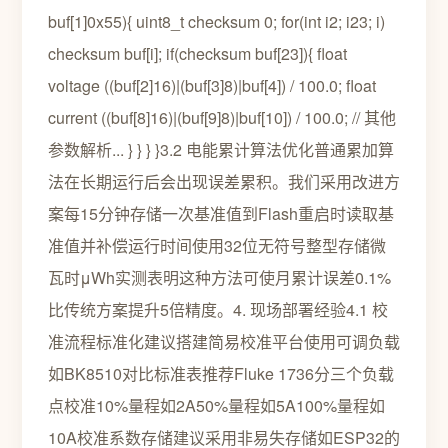
buf[1]0x55){ uint8_t checksum 0; for(int i2; i23; i)
checksum buf[i]; if(checksum buf[23]){ float
voltage ((buf[2]16)|(buf[3]8)|buf[4]) / 100.0; float
current ((buf[8]16)|(buf[9]8)|buf[10]) / 100.0; // 其他
参数解析... } } } }3.2 电能累计算法优化普通累加算
法在长期运行后会出现误差累积。我们采用改进方
案每15分钟存储一次基准值到Flash重启时读取基
准值并补偿运行时间使用32位无符号整型存储微
瓦时μWh实测表明这种方法可使月累计误差0.1%
比传统方案提升5倍精度。4. 现场部署经验4.1 校
准流程标准化建议搭建简易校准平台使用可调负载
如BK8510对比标准表推荐Fluke 1736分三个负载
点校准10%量程如2A50%量程如5A100%量程如
10A校准系数存储建议采用非易失存储如ESP32的