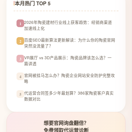
本月热门 TOP 5
2026年陶瓷建材行业线上获客趋势：经销商渠道
1
加速线上化
百度SEO最新算法更新解读：为什么你的陶瓷官网
2
突然没流量了？
VR展厅 vs 3D产品展示：陶瓷品牌该怎么选？一
3
篇讲透
官网被挂马怎么办？陶瓷企业网站安全防护完整攻
4
略
代运营合同签多少年最划算？386家陶瓷客户真实
5
数据对比
想要官网询盘翻倍？
免费领取代运营诊断