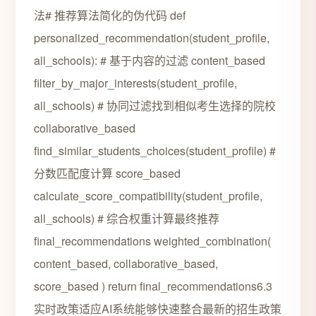
法# 推荐算法简化的伪代码 def
personalized_recommendation(student_profile,
all_schools): # 基于内容的过滤 content_based
filter_by_major_interests(student_profile,
all_schools) # 协同过滤找到相似考生选择的院校
collaborative_based
find_similar_students_choices(student_profile) #
分数匹配度计算 score_based
calculate_score_compatibility(student_profile,
all_schools) # 综合权重计算最终推荐
final_recommendations weighted_combination(
content_based, collaborative_based,
score_based ) return final_recommendations6.3
实时政策适应AI系统能够快速整合最新的招生政策