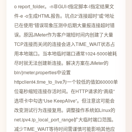
o report_folder。-n非GUI-t指定脚本-l指定结果文
件-e -o生成HTML报告。坑点2“连接超时”或“地址
已在使用”错误现象压测中后期大量报连接超时错
误。原因JMeter作为客户端短时间内创建了大量
TCP连接而关闭的连接会进入TIME_WAIT状态占
用本地端口。当本地临时端口通常1024-5000被耗
尽时就无法创建新连接。解决方案在JMeter的
bin/jmeter.properties中设置
httpclient4.time_to_live为一个较低的值如60000单
位毫秒缩短连接存活时间。在HTTP请求的“高级”
选项卡中勾选“Use KeepAlive”。但注意这可能会
改变测试行为连接复用。调整操作系统如Linux的
net.ipv4.ip_local_port_range扩大临时端口范围。
减少TIME_WAIT等待时间需谨慎可能影响其他应