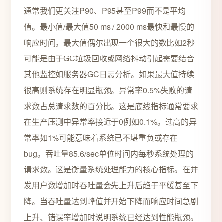
通常我们更关注P90、P95甚至P99而不是平均
值。最小值/最大值50 ms / 2000 ms最快和最慢的
响应时间。最大值偶尔出现一个很大的数比如2秒
可能是由于GC垃圾回收或网络抖动引起需要结合
其他监控如服务器GC日志分析。如果最大值持续
很高则系统存在明显瓶颈。异常率0.5%失败的请
求数占总请求数的百分比。这是底线指标通常要求
在生产压测中异常率接近于0例如0.1%。过高的异
常率如1%可能意味着系统已不堪重负或存在
bug。吞吐量85.6/sec单位时间内每秒系统处理的
请求数。这是衡量系统处理能力的核心指标。在并
发用户数增加时吞吐量会先上升后趋于平缓甚至下
降。当吞吐量达到峰值并开始下降而响应时间急剧
上升、错误率增加时说明系统已经达到性能瓶颈。