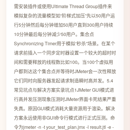
需安装插件或使用Ultimate Thread Group插件来
模拟复杂的流量模型如“阶梯式加压”先以50用户运
行5分钟然后每分钟增加50用户直到300用户持续
10分钟最后每分钟减少50用户。集合点
Synchronizing Timer用于模拟“秒杀”场景。在某个
请求前插入一个同步定时器设置一个较大的超时时
间和需要释放的线程数比如100。当100个虚拟用
户都到达这个集合点并等待时JMeter会一次性释放
它们同时向服务器发起请求制造瞬时高并发。5.4
常见坑点与解决方案实录坑点1JMeter GUI模式进
行高并发压测现象压测时JMeter界面卡死结果严重
失真。原因GUI模式消耗大量资源用于渲染。解决
方案永远使用非GUI命令行模式进行正式压测。命
令为jmeter -n -t your_test_plan.jmx -l result.jtl -e -