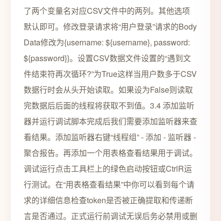
了两个变量名对应CSV文件中的两列。其他选项
默认即可。修改登录请求将“用户登录”请求的Body
Data修改为{username: ${username}, password:
${password}}。设置CSV数据文件设置的“遇到文
件结束符再次循环?”为True这样当用户数多于CSV
数据行时会从头开始读取。如果设为False则读取
完数据后后面的线程将获取不到值。3.4 添加监听
器并运行调试脚本完成后我们需要添加监听器来查
看结果。添加监听器右键“线程组” - 添加 - 监听器 -
聚合报告。再添加一个用表格查看结果用于调试。
调试运行点击工具栏上的绿色启动按钮或CtrlR运
行测试。在“用表格查看结果”中你可以看到每个请
求的详细信息检查token是否被正确提取和传递断
言是否通过。正式运行前调试无误后务必禁用或删