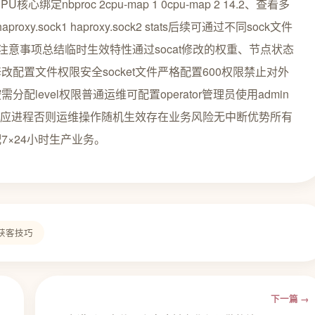
程CPU核心绑定nbproc 2cpu-map 1 0cpu-map 2 14.2、查看多
/ haproxy.sock1 haproxy.sock2 stats后续可通过不同sock文件
注意事项总结临时生效特性通过socat修改的权重、节点状态
改配置文件权限安全socket文件严格配置600权限禁止对外
evel权限普通运维可配置operator管理员使用admin
定对应进程否则运维操作随机生效存在业务风险无中断优势所有
×24小时生产业务。
获客技巧
下一篇 →