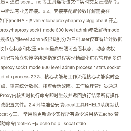
通过 socat、nc 等工具连接该文件实时交互管理命令。
中断现有业务连接。2.2、套接字配置参数详解需要在
~]# vim /etc/haproxy/haproxy.cfgglobal# 开启
proxy/haproxy.sock1 mode 600 level admin参数解析mode
未授权访问level admin权限级别分为三档user仅查看统计数据
法修改节点状态和权重admin最高权限可查看状态、动态改权
可配置独立套接字绑定指定进程实现精细化进程管理# 多进
oxy.sock1 mode 600 level admin process 1stats socket
600 level admin process 22.3、核心功能与工作流程核心功能实时查
节点、重置统计数据、排查会话故障。工作原理管理员通过
AProxy内核实时执行命令即时生效并返回执行结果所有操作
配置文件。2.4 环境准备安装socat工具RHEL9系统默认
tall socat -y三、 常用热更新命令实操所有命令通用格式echo 管
ootHA ~]# echo help | socat stdio