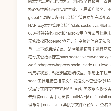
的本地管理接口仅本机可访问安全性极高。管理员可
核心特性所有操作实时生效、无需重启服务、不
global全局配置段开启套接字管理功能完整配置如下[rootHA 
HAProxy本地管理套接字stats socket /var/lib/ha
600权限控制仅root和haproxy用户可读写杜绝
无修改权限operator查看、清空统计信息无
重、上下线后端节点、清空数据拓展多进程环境
程专属套接字配置stats socket /var/lib/haproxy/hapr
/var/lib/haproxy/haproxy.sock2 mode 
询集群状态、动态调整后端权重、手动上下线
socat工具连接套接字文件发送文本管理命令H
仅运行在内存中重启HAProxy后失效永久修改需改
未预装socat需手动安装[rootHA ~]# dnf ins
理命令 | socat stdio 套接字文件路径3.1、查看帮助命令[r