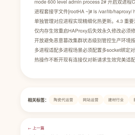
mode 600 level admin process 2# 开启双进
进程套接字文件[rootHA ~]# ls /var/lib/haproxy
单独管理对应进程实现精细化热更新。4.3 重要
仅内存生效重启HAProxy后失效永久修改必须修
开放避免恶意篡改集群状态级别管控生产环境按需分配l
多进程适配多进程场景必须配置多socket绑
热操作不断开现有连接仅对新请求生效完美适配7
相关标签：
陶瓷代运营
网站运营
建材行业
← 上一篇