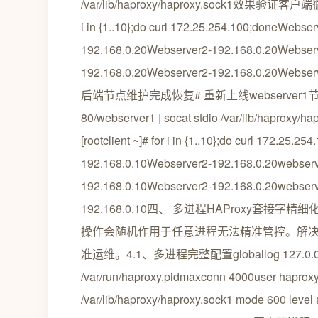
/var/lib/haproxy/haproxy.sock1效果验证客
i in {1..10};do curl 172.25.254.100;doneWebs
192.168.0.20Webserver2-192.168.0.20Webser
192.168.0.20Webserver2-192.168.0.20Webs
后端节点维护完成恢复# 重新上线webserver1节点[rootHA 
80/webserver1 | socat stdio /var/li
[rootclient ~]# for i in {1..10};do curl 172.2
192.168.0.10Webserver2-192.168.0.20webserv
192.168.0.10Webserver2-192.168.0.20webserv
192.168.0.10四、 多进程HAProxy套接字精
操作会随机作用于任意进程无法精准管控。解决
准运维。4.1、多进程完整配置globallog 127.0.0.1 loca
/var/run/haproxy.pidmaxconn 4000user ha
/var/lib/haproxy/haproxy.sock1 mode 600 level 