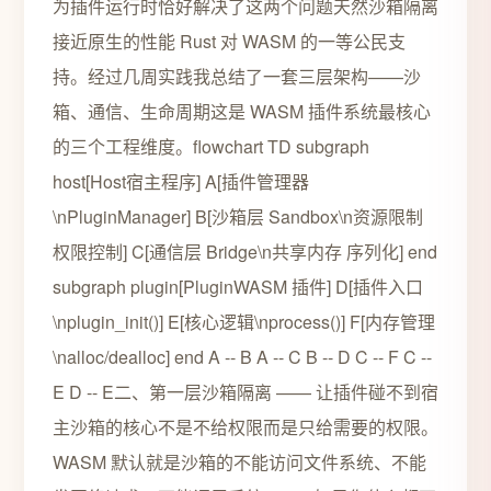
为插件运行时恰好解决了这两个问题天然沙箱隔离
接近原生的性能 Rust 对 WASM 的一等公民支
持。经过几周实践我总结了一套三层架构——沙
箱、通信、生命周期这是 WASM 插件系统最核心
的三个工程维度。flowchart TD subgraph
host[Host宿主程序] A[插件管理器
\nPluginManager] B[沙箱层 Sandbox\n资源限制
权限控制] C[通信层 Bridge\n共享内存 序列化] end
subgraph plugin[PluginWASM 插件] D[插件入口
\nplugin_init()] E[核心逻辑\nprocess()] F[内存管理
\nalloc/dealloc] end A -- B A -- C B -- D C -- F C --
E D -- E二、第一层沙箱隔离 —— 让插件碰不到宿
主沙箱的核心不是不给权限而是只给需要的权限。
WASM 默认就是沙箱的不能访问文件系统、不能