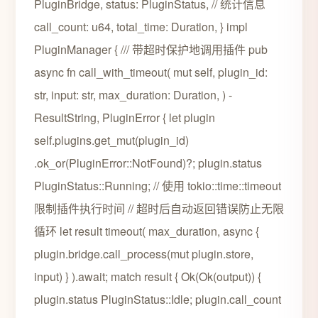
PluginBridge, status: PluginStatus, // 统计信息
call_count: u64, total_time: Duration, } impl
PluginManager { /// 带超时保护地调用插件 pub
async fn call_with_timeout( mut self, plugin_id:
str, input: str, max_duration: Duration, ) -
ResultString, PluginError { let plugin
self.plugins.get_mut(plugin_id)
.ok_or(PluginError::NotFound)?; plugin.status
PluginStatus::Running; // 使用 tokio::time::timeout
限制插件执行时间 // 超时后自动返回错误防止无限
循环 let result timeout( max_duration, async {
plugin.bridge.call_process(mut plugin.store,
input) } ).await; match result { Ok(Ok(output)) {
plugin.status PluginStatus::Idle; plugin.call_count