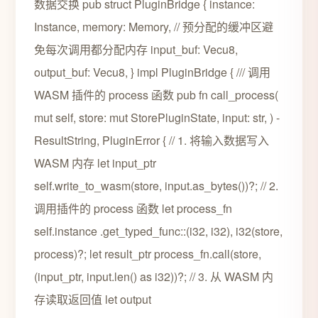
数据交换 pub struct PluginBridge { instance:
Instance, memory: Memory, // 预分配的缓冲区避
免每次调用都分配内存 input_buf: Vecu8,
output_buf: Vecu8, } impl PluginBridge { /// 调用
WASM 插件的 process 函数 pub fn call_process(
mut self, store: mut StorePluginState, input: str, ) -
ResultString, PluginError { // 1. 将输入数据写入
WASM 内存 let input_ptr
self.write_to_wasm(store, input.as_bytes())?; // 2.
调用插件的 process 函数 let process_fn
self.instance .get_typed_func::(i32, i32), i32(store,
process)?; let result_ptr process_fn.call(store,
(input_ptr, input.len() as i32))?; // 3. 从 WASM 内
存读取返回值 let output