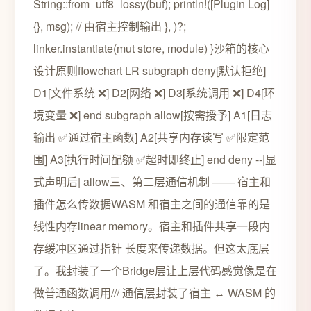
String::from_utf8_lossy(buf); println!([Plugin Log]
{}, msg); // 由宿主控制输出 }, )?;
linker.instantiate(mut store, module) }沙箱的核心
设计原则flowchart LR subgraph deny[默认拒绝]
D1[文件系统 ❌] D2[网络 ❌] D3[系统调用 ❌] D4[环
境变量 ❌] end subgraph allow[按需授予] A1[日志
输出 ✅通过宿主函数] A2[共享内存读写 ✅限定范
围] A3[执行时间配额 ✅超时即终止] end deny --|显
式声明后| allow三、第二层通信机制 —— 宿主和
插件怎么传数据WASM 和宿主之间的通信靠的是
线性内存linear memory。宿主和插件共享一段内
存缓冲区通过指针 长度来传递数据。但这太底层
了。我封装了一个Bridge层让上层代码感觉像是在
做普通函数调用/// 通信层封装了宿主 ↔ WASM 的