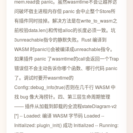
mem.read会 panic。虽然wasmtime不会让越界访
问破坏宿主进程内存但 panic 会中止整个Store所
有插件同时挂掉。解决方法是在write_to_wasm之
前校验data.len()和传给alloc的长度必须一致。坑
3unreachable指令的静默失败。Rust 编译到
WASM 时panic!()会被编译成unreachable指令。
如果插件 panic 了wasmtime的call会返回一个Trap
错误但不会主动告诉你哪个函数、哪行代码 panic
了。调试时要开wasmtime的
Config::debug_info(true)否则在几千行 WASM 中
找 bug 像大海捞针。四、第三层生命周期管理
—— 插件从加载到卸载的全流程stateDiagram-v2
[*] -- Loaded: 编译 WASM 字节码 Loaded --
Initialized: plugin_init() 成功 Initialized -- Running: