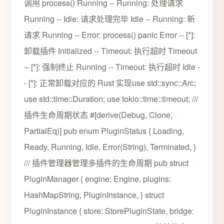
调用 process() Running -- Running: 处理请求
Running -- Idle: 请求处理完毕 Idle -- Running: 新
请求 Running -- Error: process() panic Error -- [*]:
卸载插件 Initialized -- Timeout: 执行超时 Timeout
-- [*]: 强制终止 Running -- Timeout: 执行超时 Idle -
- [*]: 正常卸载对应的 Rust 实现use std::sync::Arc;
use std::time::Duration; use tokio::time::timeout; ///
插件生命周期状态 #[derive(Debug, Clone,
PartialEq)] pub enum PluginStatus { Loading,
Ready, Running, Idle, Error(String), Terminated, }
/// 插件管理器管理多插件的生命周期 pub struct
PluginManager { engine: Engine, plugins:
HashMapString, PluginInstance, } struct
PluginInstance { store: StorePluginState, bridge: