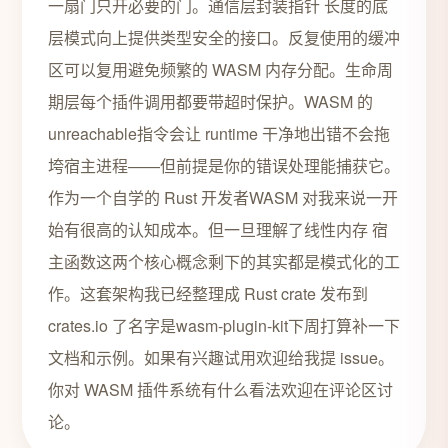
一扇门只开必要的门。通信层封装指针 长度的底
层模式向上提供类型安全的接口。反复使用的缓冲
区可以复用避免频繁的 WASM 内存分配。生命周
期层每个插件调用都要带超时保护。WASM 的
unreachable指令会让 runtime 干净地出错不会拖
垮宿主进程——但前提是你的错误处理能捕获它。
作为一个自学的 Rust 开发者WASM 对我来说一开
始有很高的认知成本。但一旦理解了线性内存 宿
主函数这两个核心概念剩下的其实都是模式化的工
作。这套架构我已经整理成 Rust crate 发布到
crates.io 了名字是wasm-plugin-kit下周打算补一下
文档和示例。如果有兴趣试用欢迎给我提 issue。
你对 WASM 插件系统有什么看法欢迎在评论区讨
论。