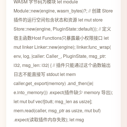
WASM 字节码为模块 let module
Module::new(engine, wasm_bytes)?; // 创建 Store
插件的运行空间包含状态和资源 let mut store
Store::new(engine, PluginState::default()); // 定义
宿主函数Host Functions只暴露最小权限接口 let
mut linker Linker::new(engine); linker.func_wrap(
env, log, |caller: Caller_, PluginState, msg_ptr:
i32, msg_len: i32| { // 插件只能通过这个函数输出
日志不能直接写 stdout let mem
caller.get_export(memory) .and_then(|e|
e.into_memory()) .expect(插件缺少 memory 导出);
let mut buf vec![0u8; msg_len as usize];
mem.read(caller, msg_ptr as usize, mut buf)
.expect(读取插件内存失败); let msg