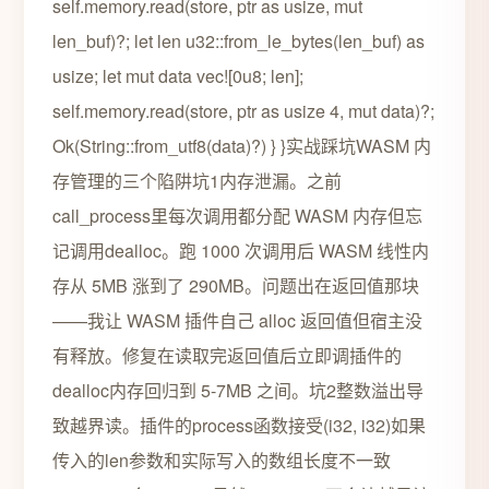
self.memory.read(store, ptr as usize, mut
len_buf)?; let len u32::from_le_bytes(len_buf) as
usize; let mut data vec![0u8; len];
self.memory.read(store, ptr as usize 4, mut data)?;
Ok(String::from_utf8(data)?) } }实战踩坑WASM 内
存管理的三个陷阱坑1内存泄漏。之前
call_process里每次调用都分配 WASM 内存但忘
记调用dealloc。跑 1000 次调用后 WASM 线性内
存从 5MB 涨到了 290MB。问题出在返回值那块
——我让 WASM 插件自己 alloc 返回值但宿主没
有释放。修复在读取完返回值后立即调插件的
dealloc内存回归到 5-7MB 之间。坑2整数溢出导
致越界读。插件的process函数接受(i32, i32)如果
传入的len参数和实际写入的数组长度不一致