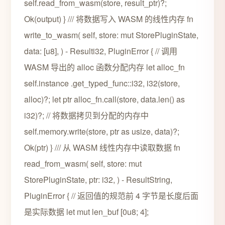
self.read_from_wasm(store, result_ptr)?;
Ok(output) } /// 将数据写入 WASM 的线性内存 fn
write_to_wasm( self, store: mut StorePluginState,
data: [u8], ) - Resulti32, PluginError { // 调用
WASM 导出的 alloc 函数分配内存 let alloc_fn
self.instance .get_typed_func::i32, i32(store,
alloc)?; let ptr alloc_fn.call(store, data.len() as
i32)?; // 将数据拷贝到分配的内存中
self.memory.write(store, ptr as usize, data)?;
Ok(ptr) } /// 从 WASM 线性内存中读取数据 fn
read_from_wasm( self, store: mut
StorePluginState, ptr: i32, ) - ResultString,
PluginError { // 返回值的规范前 4 字节是长度后面
是实际数据 let mut len_buf [0u8; 4];