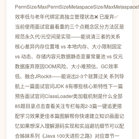
PermSize/MaxPermSizeMetaspaceSize/MaxMetaspace
效率低与老年代绑定高独立管理状态❌ 已废弃✅
当前使用面试官最看重的三个点概念区分方法区是
规范永久代/元空间是实现——能说清三者的关系
核心差异内存位置堆 vs 本地内存、大小限制固定
vs 动态、存储内容元数据静态变量常量池 vs 仅元
数据废弃原因OOM风险、大小难预估、GC效率
低、融合JRockit——能说出2-3个就算过关 系列导
航上一篇面试官问JDK 8有哪些核心新特性下一篇
预告面试官问ClassLoader类加载机制是什么全部
85题目录点击查看关注专栏每周2-3篇一键追更搭
配学习效果更佳本篇图解帮你快速建立知识画面记
忆如果想深入理解源码实现和实战避坑细节可以配
合姊妹系列《Java 100天进阶之路》对应章节一