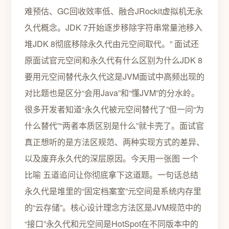
难预估、GC回收效率低、融合JRockit虚拟机无永
久代概念。JDK 7开始逐步移除字符串常量池移入
堆JDK 8彻底移除永久代由元空间取代。” 面试还
原面试官元空间和永久代有什么区别为什么JDK 8
要用元空间替代永久代这是JVM面试中高频出现的
对比题也是区分“会用Java”和“懂JVM”的分水岭。
很多开发者知道“永久代被元空间替代了”但一问“为
什么替代”“两者本质区别是什么”就卡壳了。面试官
真正想听的是方法区规范、两种实现方式的差异、
以及废弃永久代的深层原因。今天用一张图 一个
比喻 五道追问让你彻底拿下这道题。一句话总结
永久代是堆里的“固定档案室”元空间是系统内存里
的“云存储”。核心设计理念方法区是JVM规范中的
“接口”永久代和元空间是HotSpot在不同版本中的