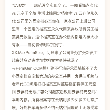
“实现类”——规范没变实现变了。 一图看懂永久代
vs 元空间全貌 生活比喻固定档案室 vs 云存储永久
代 公司里的固定档案室你在一家老公司上班公司
里有一个固定的档案室永久代用来存放所有员工档
案类元数据。这个档案室在办公楼内部堆内存大小
有限——当初装修时就定好了-
XX:MaxPermSize。问题来了公司业务扩张新员工
越来越多动态类加载档案室很快就满了
→PermGen OOM想扩建不行墙是承重墙拆不了大
小固定档案室和旁边的办公室共用一套保洁系统与
老年代GC绑定打扫档案室时整层楼都得停工元空
间 云存储无限扩容公司搬家后改用云存储元空间/
本地内存。所有档案存在云端用多少买多少动态扩
展。好处档案再多也不怕云端空间理论上无限受本