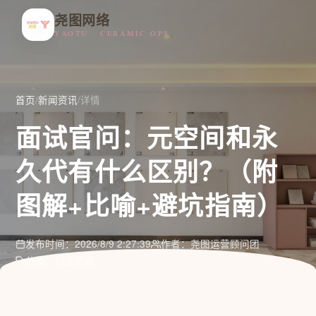
尧图网络
YAOTU · CERAMIC OPS
首页
/
新闻资讯
/
详情
面试官问：元空间和永
久代有什么区别？（附
图解+比喻+避坑指南）
发布时间：2026/8/9 2:27:39
作者：尧图运营顾问团
分类：行业资讯