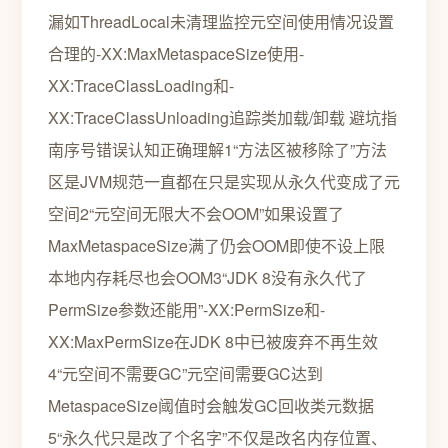
漏如ThreadLocal未清理监控元空间使用情况设置
合理的-XX:MaxMetaspaceSize使用-
XX:TraceClassLoading和-
XX:TraceClassUnloading追踪类加载/卸载 避坑指
南序号错误认知正确理解1“方法区被移除了”方法
区是JVM规范一直都在只是实现从永久代变成了元
空间2“元空间无限大不会OOM”如果设置了
MaxMetaspaceSize满了仍会OOM即使不设上限
本地内存耗尽也会OOM3“JDK 8没有永久代了
PermSize参数还能用”-XX:PermSize和-
XX:MaxPermSize在JDK 8中已被废弃不再生效
4“元空间不需要GC”元空间需要GC达到
MetaspaceSize阈值时会触发GC回收类元数据
5“永久代只是改了个名字”不仅是改名内存位置、