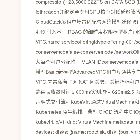
compression)128,5000.32ZFS on SATA
iothreadon并绑定至专用CPU核心对低延迟敏感型应
CloudStack多租户场景适配与网络模型迁移验
4.19 引入基于 RBAC 的细粒度权限模型租户间资源视图完
VPC/name serviceofferingidvpc-offering-001/ser
conservemodefalse/conservemode /netw
为每个租户分配唯一 VLAN IDconservem
模型Basic新模型AdvancedVPC租户互通
VPC 内置私有子网 NAT 网关验证关键指标租户间
路由表收敛时间 ≤ 800ms实测均值 623ms2.5 
声明式交付流程KubeVirt 通过VirtualMachine和
Kubernetes 原生编排。典型 CI/CD 流程中GitOp
kubevirt.io/v1 kind: VirtualMachine metadata: n
devices: disks: [{name: rootdisk, disk: {bus: vir