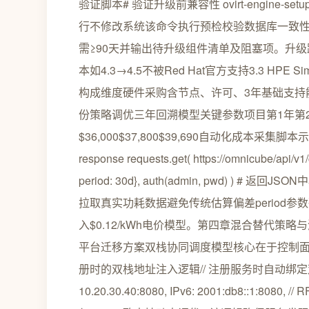
验证脚本# 验证升级前兼容性 ovirt-engine-setup --dry-ru
行不修改系统该命令执行预检校验数据库一致性、检查o
需≥90天并输出待升级组件清单及阻塞项。升级路径约束
本如4.3→4.5不被Red Hat官方支持3.3 HPE
构成维度硬件采购含节点、许可、3年基础支持能耗与
份策略调优三年回溯模型关键参数项目第1年第2年第3年
$36,000$37,800$39,690自动化成本采集脚本示例#
response requests.get( https://omnicube/api/v1
period: 30d}, auth(admin, pwd) ) # 
拉取真实功耗数据避免传统估算偏差period参数确
入$0.12/kWh电价模型。第四章混合替代策略与
平台迁移方案双栈协同调度模型核心在于控制面统一
册时的双栈地址注入逻辑// 注册服务时自动绑定双栈Endpoint
10.20.30.40:8080, IPv6: 2001:db8::1:808