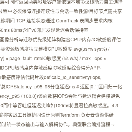
务发现层可同时返回两类地址客户端依据本地协议栈能力自主选择
迁移过程中必须保障连接连续性与会话一致性源/目标节点需共享
迁移期间 TCP 连接状态通过 ConnTrack 表同步要求内核
口 50ms 80ms含IPv6邻居发现延迟会话保持率
 工作负载画像分析与迁移优先级矩阵构建含CPU/内存/IO敏感度评估
感度独立建模CPU敏感度 avg(usr% sys%) /
) × page_fault_rateIO敏感度 (r/s w/s) / max_iops ×
示例应用IDCPU敏感度内存敏感度IO敏感度综合得分APP-
.51敏感度评估代码片段def calc_io_sensitivity(iops,
 实测读写总IOPSlatency_p95: 95分位延迟ms # 返回[0,1]区间归一化
s) * (latency_p95 / 100.0))该函数将IOPS吞吐与延迟耦合建模避免
而中等吞吐但延迟尖峰如100ms将显著拉高敏感度。4.3
联合编排实战工具链协同设计原则Terraform 负责云资源供给
aC二者通过统一状态输出与输入解耦协作。典型联合编排流程→