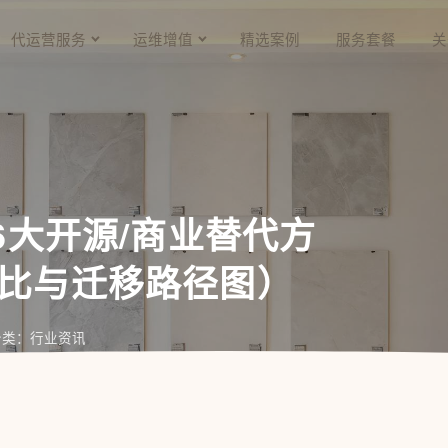
代运营服务
运维增值
精选案例
服务套餐
关
6大开源/商业替代方
对比与迁移路径图）
分类：行业资讯