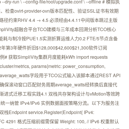
n \ --config-file/root/upgrade.conf \ --offline # 模拟执
virt-provider-ovn版本匹配性、验证SSL证书有效期
RHV 4.4 → 4.5 必须经由4.4.11中间版本跳过主版
 SimpliVity超融合平台TCO建模与三年成本回溯分析TCO核心
制冷按PUE1.5实测折算运维人力0.2 FTE/5节点含备
硬件折旧$128,000$42,600$21,300软件订阅
 获取SimpliVity集群月度能耗kWh import requests
/cluster/metrics, params{metric: power_consumption,
返回JSON中average_watts字段用于TCO公式输入该脚本通过REST API
保滚动窗口匹配财务周期average_watts经转换后直接代
渐进式迁移工程实践4.1 双栈共存架构设计与vMotion等效跨
纳管 IPv4/IPv6 实例数据面按策略分流。以下为服务注
 service.Register(Endpoint{ IPv4:
0, // RFC 4291 格式压缩前缀需保留 Weight: 100, // IPv6 权重默认