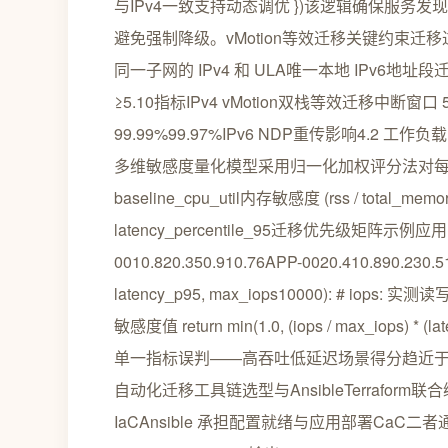
与IPv4一致支持动态调优 })该逻辑确保服
避免强制降级。vMotion等效迁移关键约束
同一子网的 IPv4 和 ULA唯一本地 IPv6地址段
≥5.10指标IPv4 vMotion双栈等效迁移中断窗
99.99%99.97%IPv6 NDP重传影响4.2
多维敏感度量化模型采用归一化加权评分法对每类资源敏
baseline_cpu_util内存敏感度 (rss / total_memory
latency_percentile_95迁移优先级矩阵
0010.820.350.910.76APP-0020.410.890.230
latency_p95, max_iops10000): # iops:
敏感度值 return min(1.0, (iops / max_iop
单一指标误判——高吞吐低延迟场景得分趋近于0
自动化迁移工具链选型与AnsibleTerraform
IaCAnsible 承担配置就绪与应用部署C