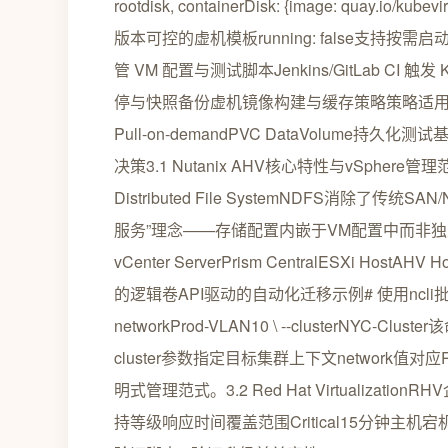
rootdisk, containerDisk: {image: quay.io/k
版本可控的虚机模板running: false支持按需
管 VM 配置与测试脚本Jenkins/GitLab CI 触发 
停与快照备份虚机镜像构建与缓存策略策略适用场景缓存
Pull-on-demandPVC DataVolum
决策3.1 Nutanix AHV核心特性与vSphe
Distributed File SystemNDFS消除
服务”理念——存储配置内嵌于VM配置中而非独立
vCenter ServerPrism CentralESXi HostAHV
的逻辑卷API驱动的自动化迁移示例# 使用ncli批量迁移V
networkProd-VLAN10 \ --clusterNYC-C
cluster参数指定目标集群上下文network值对应
明式管理范式。3.2 Red Hat Virtualiz
持等级响应时间覆盖范围Critical15分钟主机