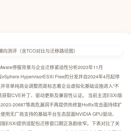
om第一章VMware停服背景与企业迁移紧迫性分析2023年11月
here HypervisorESXi Free的分发并自2024年4月起停
并非单纯商业调整而是标志着企业虚拟化基础设施进入“不
获取CVE补丁、驱动更新及兼容性认证。 当前主流ESXi版
023-20887等高危漏洞不再提供热修复Hotfix攻击面持续扩
用无厂商支持的基础平台生态层面NVIDIA GPU驱动、
止向旧版ESXi提供适配包迁移窗口期正急剧收窄。下表对比了关