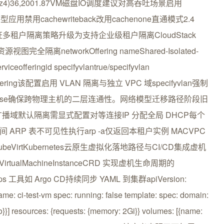
 SSD (lz4)36,2001.87VM磁盘IO调度建议对高吞吐场景启用
用禁用cachewriteback改用cachenone直通模式2.4
证多租户隔离策略升级为支持企业级租户隔离CloudStack
全隔离networkOffering nameShared-Isolated-
viceofferingid specifyvlantrue/specifyvlan
orkOffering该配置启用 VLAN 隔离与独立 VPC 域specifyvlan强制
odefalse确保跨物理主机的二层连通性。网络模型迁移路径阶段旧
共享广播域默认隔离需显式配置对等连接IP 分配全局 DHCP每个
 ARP 表不可见性执行arp -a仅返回本租户实例 MACVPC
KubeVirtKubernetes云原生虚拟化落地路径与CI/CD集成虚机
VirtualMachineInstanceCRD 实现虚机生命周期的
s 工具如 Argo CD持续同步 YAML 到集群apiVersion:
ame: ci-test-vm spec: running: false template: spec: domain:
tio}}] resources: {requests: {memory: 2Gi}} volumes: [{name: