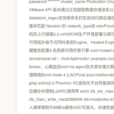
password ******** cluster_name Production-C
VMware API 驱动通过正则提取数据存储池名以支
datastore_regex支持按命名约定自动归类后端存
建并匹配 Neutron 的 network_type如 vlan
机的上行链路2.2 oVirt/KVM生产环境
可用拓扑每节点同时承担Engine、Hosted E
键服务配置# 启用高可用托管引擎 ovirt-hosted-engine --
domainiscsi-sd \ --host-fqdnnode1.e
broker、心跳监控ovirt-ha-agent
理网络Bond mode 4 (LACP)cat /proc/net/bonding/b
grep active2.3 Proxmox VE虚拟化
应缓存并限制L2ARC使用率 echo zfs_arc_max429496
zfs_l2arc_write_max8388608 /etc/mo
入速率限制为8MB/s避免SSD写放大。存储性能对比