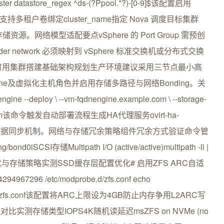
luster datastore_regex ^ds-(?Ppool.*?)-[0-9]$该配置启用
持多租户卷绑定cluster_name指定 Nova 调度目标集群
储资源。网络模型适配要点vSphere 的 Port Group 需预创
Provider network 必须映射到 vSphere 标准交换机或分布式交换
部署与高可用集群搭建基础架构规划生产环境建议采用三节点最小高
ngine及虚拟化主机角色并启用存储多路径与网络Bonding。关
deploy \ --vm-fqdnengine.example.com \ --storage-
xample.com该命令触发自动部署流程生成HA代理服务ovirt-ha-
及共享存储元数据同步机制。网络与存储冗余策略组件冗余方式验证命令管
ond0iSCSI存储Multipath I/O (active/active)multipath -ll |
平台性能调优与存储策略实测SSD缓存层配置优化# 启用ZFS ARC自适
7296 /etc/modprobe.d/zfs.conf echo
dprobe.d/zfs.conf该配置将ARC上限设为4GB防止内存争用L2ARC写
实测存储类型IOPS4K随机读延迟msZFS on NVMe (no