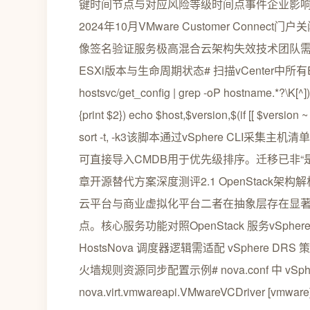
键时间节点与对应风险等级时间点事件企业影响等级20
2024年10月VMware Customer Conne
像签名验证服务极高混合云架构失效技术团队
ESXi版本与生命周期状态# 扫描vCenter中所有ESXi
hostsvc/get_config | grep -oP hostname.*?\K[^])
{print $2}) echo $host,$version,$(if [[ $version 
sort -t, -k3该脚本通过vSphere CLI采
可直接导入CMDB用于优先级排序。迁移已非
章开源替代方案深度测评2.1 OpenStack架构解析与
云平台与商业虚拟化平台二者在抽象层存在显
点。核心服务功能对照OpenStack 服务vSphere 
HostsNova 调度器逻辑需适配 vSphere DRS 策
火墙规则资源同步配置示例# nova.conf 中 vSphere
nova.virt.vmwareapi.VMwareVCDriver [vmware] 