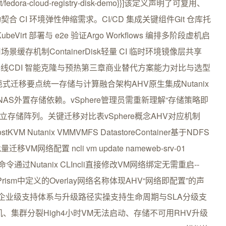
ubevirt/fedora-cloud-registry-disk-demo}}]该定义声明了可复用、
启动契合 CI 环境弹性伸缩需求。CI/CD 集成关键组件Git 仓库托
KubeVirt 部署与 e2e 验证Argo Workflows 编排多阶段虚机启
机制ContainerDisk轻量 CI 临时环境镜像层共享
e持久化测试基线CDI 智能克隆与预热第三章商业替代方案能力对比与选型
re管理范式迁移要点统一存储与计算融合架构AHV原生集成Nutanix
了传统SAN/NAS外置存储依赖。vSphere管理员需重新理解“存储策略即
存储阵列。关键迁移对比表vSphere概念AHV对应机制
 HostKVM Nutanix VMMVMFS DatastoreContainer基于NDFS
M网络配置 ncli vm update nameweb-srv-01
luster该命令通过Nutanix CLIncli直接修改VM网络绑定无需重启--
Prism中定义的Overlay网络名称体现AHV“网络即配置”的声
ationRHV企业级支持体系与升级路径实操支持生命周期与SLA分级支
宕机、集群分裂High4小时VM无法启动、存储不可用RHV升级