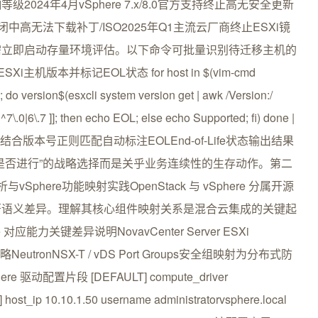
24年4月vSphere 7.x/8.0官方支持终止高无安全更新
ct门户关闭中高无法下载补丁/ISO2025年Q1主流云厂商终止ESXi镜
需立即启动存量环境评估。以下命令可批量识别待迁移主机的
主机版本并标记EOL状态 for host in $(vim-cmd
; do version$(esxcli system version get | awk /Version:/
~ ^7\.0|6\.7 ]]; then echo EOL; else echo Supported; fi) done |
集主机清单结合版本号正则匹配自动标注EOLEnd-of-Life状态输出结果
“是否进行”的战略选择而是关乎业务连续性的生存动作。第二
vSphere功能映射实践OpenStack 与 vSphere 分属开源
著语义差异。理解其核心组件映射关系是混合云集成的关键起
对应能力关键差异说明NovavCenter Server ESXi
略NeutronNSX-T / vDS Port Groups安全组映射为分布式防
 驱动配置片段 [DEFAULT] compute_driver
host_ip 10.10.1.50 username administratorvsphere.local