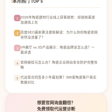
本月热门 TOP 5
2026年陶瓷建材行业线上获客趋势：经销商渠道
1
加速线上化
百度SEO最新算法更新解读：为什么你的陶瓷官网
2
突然没流量了？
VR展厅 vs 3D产品展示：陶瓷品牌该怎么选？一
3
篇讲透
官网被挂马怎么办？陶瓷企业网站安全防护完整攻
4
略
代运营合同签多少年最划算？386家陶瓷客户真实
5
数据对比
想要官网询盘翻倍？
免费领取代运营诊断