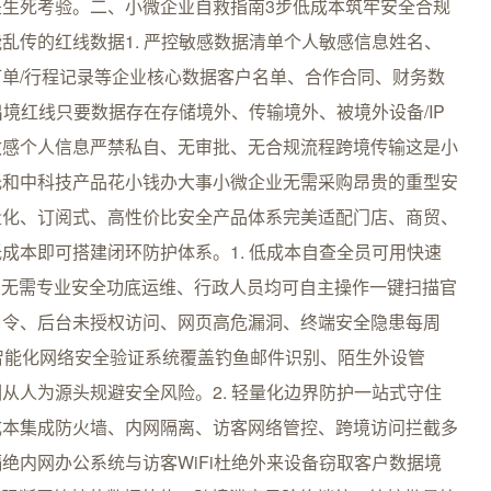
生死考验。二、小微企业自救指南3步低成本筑牢安全合规
乱传的红线数据1. 严控敏感数据清单个人敏感信息姓名、
单/行程记录等企业核心数据客户名单、合作合同、财务数
出境红线只要数据存在存储境外、传输境外、被境外设备/IP
敏感个人信息严禁私自、无审批、无合规流程跨境传输这是小
托和中科技产品花小钱办大事小微企业无需采购昂贵的重型安
量化、订阅式、高性价比安全产品体系完美适配门店、商贸、
成本即可搭建闭环防护体系。1. 低成本自查全员可用快速
业无需专业安全功底运维、行政人员均可自主操作一键扫描官
口令、后台未授权访问、网页高危漏洞、终端安全隐患每周
智能化网络安全验证系统覆盖钓鱼邮件识别、陌生外设管
从人为源头规避安全风险。2. 轻量化边界防护一站式守住
成本集成防火墙、内网隔离、访客网络管控、跨境访问拦截多
绝内网办公系统与访客WiFi杜绝外来设备窃取客户数据境