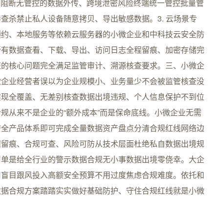
头阻断无管控的数据外传、跨境泄密风险终端统一管控批量管
查杀禁止私人设备随意拷贝、导出敏感数据。3. 云场景专
预约、本地服务等依赖云服务器的小微企业和中科技云安全防
所有数据查看、下载、导出、访问日志全程留痕、加密存储完
证的核心问题完全满足监管审计、溯源核查要求。三、小微企
微企业经营者误以为企业规模小、业务量少不会被监管核查没
实现全覆盖、无差别核查数据出境违规、个人信息保护不到位
规从来不是企业的“额外成本”而是保命底线。小微企业无需
安全产品体系即可完成全量数据资产盘点分清合规红线网络边
程留痕、合规可查、风险可防从技术层面杜绝私自数据出境规
罚单是给全行业的警示数据合规无小事数据出境零侥幸。大企
用盲目跟风投入高额安全预算不用过度焦虑合规难度。依托和
数据合规方案踏踏实实做好基础防护、守住合规红线就是小微
。