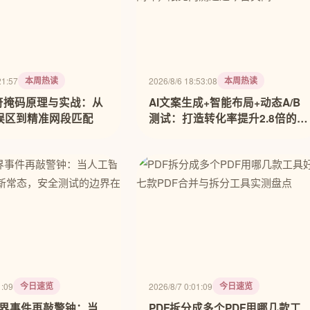
本周热读
本周热读
21:57
2026/8/6 18:53:08
配符掩码原理与实战：从
AI文案生成+智能布局+动态A/B
误区到精准网段匹配
测试：打造转化率提升2.8倍的
H5智能设计闭环，限免内测通道
今日关闭
今日速览
今日速览
1:09
2026/8/7 0:01:09
AI越界事件再敲警钟：当
PDF拆分成多个PDF用哪几款工