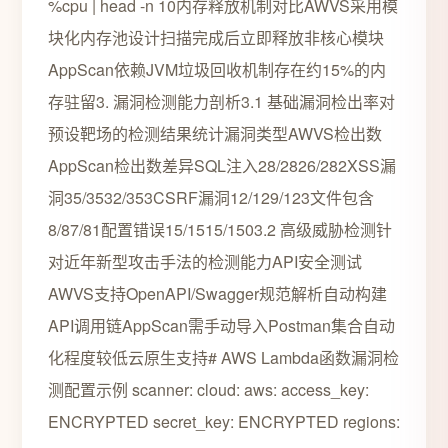
%cpu | head -n 10内存释放机制对比AWVS采用模
块化内存池设计扫描完成后立即释放非核心模块
AppScan依赖JVM垃圾回收机制存在约15%的内
存驻留3. 漏洞检测能力剖析3.1 基础漏洞检出率对
预设靶场的检测结果统计漏洞类型AWVS检出数
AppScan检出数差异SQL注入28/2826/282XSS漏
洞35/3532/353CSRF漏洞12/129/123文件包含
8/87/81配置错误15/1515/1503.2 高级威胁检测针
对近年新型攻击手法的检测能力API安全测试
AWVS支持OpenAPI/Swagger规范解析自动构建
API调用链AppScan需手动导入Postman集合自动
化程度较低云原生支持# AWS Lambda函数漏洞检
测配置示例 scanner: cloud: aws: access_key:
ENCRYPTED secret_key: ENCRYPTED regions: