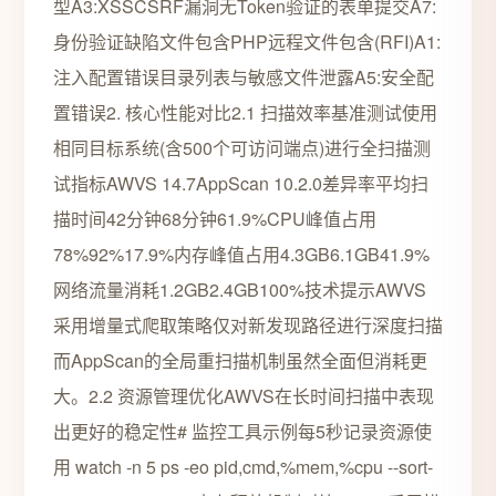
型A3:XSSCSRF漏洞无Token验证的表单提交A7:
身份验证缺陷文件包含PHP远程文件包含(RFI)A1:
注入配置错误目录列表与敏感文件泄露A5:安全配
置错误2. 核心性能对比2.1 扫描效率基准测试使用
相同目标系统(含500个可访问端点)进行全扫描测
试指标AWVS 14.7AppScan 10.2.0差异率平均扫
描时间42分钟68分钟61.9%CPU峰值占用
78%92%17.9%内存峰值占用4.3GB6.1GB41.9%
网络流量消耗1.2GB2.4GB100%技术提示AWVS
采用增量式爬取策略仅对新发现路径进行深度扫描
而AppScan的全局重扫描机制虽然全面但消耗更
大。2.2 资源管理优化AWVS在长时间扫描中表现
出更好的稳定性# 监控工具示例每5秒记录资源使
用 watch -n 5 ps -eo pid,cmd,%mem,%cpu --sort-