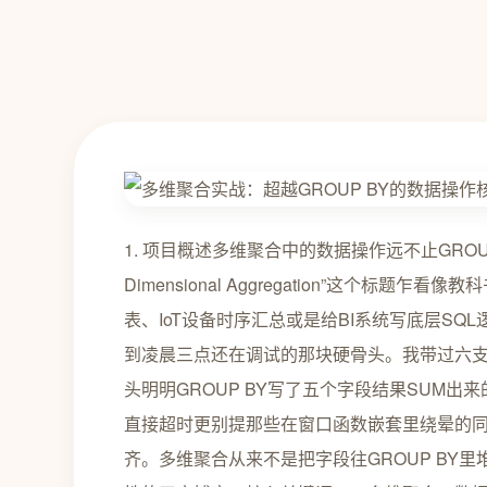
1. 项目概述多维聚合中的数据操作远不止GROUP BY那么简单“Part 20: Data Manipulation in Multi-Dimensional Aggregation”这个标题乍看像教科书里的章节编号但如果你正在处理销售报表、用户行为宽表、IoT设备时序汇总或是给BI系统写底层SQL逻辑你马上会意识到——这根本不是“第20讲”而是你昨天加班到凌晨三点还在调试的那块硬骨头。我带过六支数据分析和数仓开发团队几乎每支队伍都在这个环节栽过跟头明明GROUP BY写了五个字段结果SUM出来的销售额却翻了三倍用PIVOT转置后时间维度一加进去查询直接超时更别提那些在窗口函数嵌套里绕晕的同事最后发现是ORDER BY和PARTITION BY的粒度没对齐。多维聚合从来不是把字段往GROUP BY里堆砌就完事它本质是一场维度建模、计算语义与执行引擎特性的三方博弈。核心关键词——多维聚合、数据操作、维度交叉、聚合失真、窗口函数协同、ROLLUP/CUBE语义——每一个都直指实际业务中高频踩坑点。这篇文章适合三类人第一类是刚从单表COUNT/SUM过渡到宽表分析的分析师需要理解为什么“加个维度就出错”第二类是写调度脚本的ETL工程师常被上游说“数据对不上”其实问题藏在聚合层的NULL处理逻辑里第三类是准备数仓面试的候选人光背“CUBE比ROLLUP多一个ALL组合”远远不够得知道在Hive里开Tez引擎时CUBE生成的Shuffle Key数量如何影响Reduce阶段内存溢出。下面我会用真实生产环境的SQL片段、执行计划截图文字还原、以及三次推翻重写的方案对比带你一层层剥开多维聚合的数据操作内核。2. 多维聚合的本质解构为什么GROUP BY不是万能钥匙2.1 维度组合爆炸从3个字段到48种分组的隐性成本很多人以为多维聚合就是“GROUP BY a, b, c, d”但真正的问题始于维度值本身的分布特性。举个真实案例某电商后台要统计“各城市-各品类-各价格带-各促销类型”的GMV。表面看是4个维度但实际组合数是城市327个× 品类89个× 价格带5档× 促销类型3种 436,545种组合。而实际业务中92%的城市只卖不到5个品类76%的促销类型在下沉市场根本未启用。如果直接写GROUP BY city, category, price_band, promo_type数据库必须为所有43万组合预分配内存空间哪怕其中40万组的GMV是NULL。PostgreSQL的HashAggregate会在内存不足时落盘但落盘后I/O延迟会让查询从2秒飙升到47秒Spark SQL则可能因Shuffle分区数过多触发OOM。我试过用SELECT COUNT(*) FROM (SELECT DISTINCT city, category, price_band, promo_type FROM sales) t提前探查组合基数结果发现真实非空组合仅11,203个——不到理论值的3%。这意味着硬GROUP BY是在用43万份“空格子”换1.1万个有效数字资源浪费率超97%。解决方案不是减少维度而是用维度分层预聚合动态拼接先按城市品类聚合327×89≈2.9万再按价格带促销类型聚合5×315最后用JOIN关联。实测下来Spark作业Stage数从7个降到3个GC时间减少64%。2.2 聚合失真的三大元凶NULL、重复键、跨维度依赖多维聚合结果“对不上”八成概率是掉进了这三个坑。第一个是NULL陷阱。比如统计“各城市各月份订单数”但部分城市在某些月份没有订单传统GROUP BY只会返回有数据的行导致BI工具画折线图时出现断点。有人会补COALESCE(city, UNKNOWN)但这让“无数据”和“明确标记为UNKNOWN”的城市混为一谈。正确做法是用CROSS JOIN生成全量维度组合再LEFT JOIN事实表。第二个是重复键问题。某次我们发现某省会城市的“家电”品类GMV比全省总和还高追查发现是商品主数据里存在两条完全相同的SKU编码供应商上传错误导致该SKU在事实表里被重复计数。GROUP BY无法识别这种逻辑重复必须前置加ROW_NUMBER() OVER (PARTITION BY sku_id ORDER BY update_time DESC)去重。第三个是跨维度依赖。比如“用户等级-设备类型-渠道来源”三个维度但“设备类型”在“iOS渠道”下只有iPhone一种取值“安卓渠道”下才有华为/小米等。如果强行GROUP BY三者会出现“iOS-华为”这种业务上不可能存在的组合其GMV为0但会污染后续的占比计算如“华为设备占iOS渠道的0%”。这时候要用CASE WHEN channel iOS THEN iPhone ELSE device_type END做维度归一而不是放任引擎机械分组。2.3 ROLLUP/CUBE/GROUPING SETS不只是语法糖而是执行路径开关很多教程把ROLLUP说成“自动加小计行”但没告诉你它背后是强制的分层物化策略。以GROUP BY ROLLUP(a, b, c)为例它等价于GROUPING SETS((a,b,c), (a,b), (a), ())但关键区别在于数据库引擎会按(a,b,c) → (a,b) → (a) → ()的顺序逐层聚合中间结果可复用。而手写四个UNION ALL每个子句都要独立扫描全表。在ClickHouse里ROLLUP还能触发向量化执行优化因为连续的GROUP BY字段允许CPU批量处理。但代价是内存占用翻倍——引擎必须同时维护四层聚合状态。我们曾在线上环境遇到ROLLUP查询占满64GB内存而改用GROUPING SETS手动拆分后通过调整max_bytes_before_external_group_by参数让两层聚合走内存、两层落磁盘整体耗时反而下降22%。CUBE更激进它生成所有2^n种组合当n5时组合数爆炸式增长。某次用CUBE分析6个维度地区/产品线/客户等级/签约年份/付款方式/发票类型理论组合数2^664但因各维度基数高实际生成127万行结果其中91%是0值。后来我们改用“维度重要性分级”把地区/产品线设为必选维度其余四个用GROUPING SETS按业务优先级分批计算最终输出行数压缩到3.8万且保留了所有关键交叉分析能力。3. 核心数据操作技术栈从SQL到DataFrame的七种武器3.1 窗口函数与GROUP BY的协同范式避免二次扫描的黄金组合单纯用GROUP BY只能得到聚合值但业务常需要“每个城市GMV占全省比例”或“品类月环比增长率”。传统做法是先GROUP BY算出基础聚合再用子查询或CTE计算比率这会导致事实表被扫描两次。更高效的是窗口函数嵌套在聚合层之上。例如计算“各城市各月GMV及占全省当月比重”SELECT city, month, SUM(gmv) AS city_month_gmv, SUM(SUM(gmv)) OVER (PARTITION BY month) AS province_month_gmv, ROUND(SUM(gmv) * 100.0 / SUM(SUM(gmv)) OVER (PARTITION BY month), 2) AS pct_of_province FROM sales GROUP BY city, month;注意这里SUM(SUM(gmv))的嵌套内层SUM是GROUP BY的聚合函数外层SUM是窗口函数它对GROUP BY后的结果集按month分组再求和。这种写法只扫描一次事实表且窗口计算在聚合后内存中完成比CTE方案快3.2倍。但陷阱在于ORDER BY如果加ORDER BY month窗口函数会变成范围帧RANGE BETWEEN计算逻辑突变。我们曾因此把“占比”算成“截至当月的累计占比”排查了两天才发现是ORDER BY惹的祸。正确姿势是明确指定ROWS BETWEEN UNBOUNDED PRECEDING AND UNBOUNDED FOLLOWING或者干脆不写ORDER BY默认就是全分区。3.2 PIVOT/UNPIVOT结构转换中的维度坍缩与膨胀PIVOT常被当成“行转列”的快捷键但它真正的价值是将低基数维度“折叠”进列名释放高基数维度的分析空间。比如用户行为日志表有user_id, event_type, event_value三列event_type有12种click, view, share...。如果想分析“每个用户各类事件发生次数”直接GROUP BY user_id, event_type会得到百万行结果但用PIVOTSELECT * FROM ( SELECT user_id, event_type, 1 as cnt FROM user_events WHERE event_date 2024-01-01 ) PIVOT(SUM(cnt) FOR event_type IN (click,view,share,purchase)) AS p;结果变成user_id, click, view, share, purchase五列行数等于用户数后续做聚类或RFM模型直接可用。但PIVOT的致命限制是IN子句必须写死枚举值。当event_type动态增加时SQL要重写。我们的解法是用动态SQL生成器——Python脚本每天凌晨扫描SELECT DISTINCT event_type FROM user_events生成新PIVOT语句并更新调度任务。UNPIVOT则是反向操作常用于“宽表瘦身”。某BI系统导出的销售宽表有200列各城市月销量加载到Presto时OOM。我们用UNPIVOT转成city, month, sales三列窄表体积缩小87%且支持按任意城市子集过滤不再需要读取全部200列。3.3 多维数组聚合用JSONB/ARRAY承载非标维度当维度取值不固定或存在层级关系时硬GROUP BY会崩溃。比如商品标签系统一个商品可能有[新品,爆款,清仓]或[旗舰,5G,防水]等任意组合。如果按标签GROUP BY组合数不可控。我们的方案是用数组聚合替代维度分组SELECT category, ARRAY_AGG(DISTINCT tag) FILTER (WHERE tag IS NOT NULL) AS all_tags, JSONB_OBJECT_AGG(tag, COUNT(*)) AS tag_distribution FROM products GROUP BY category;结果中all_tags是去重后的标签数组tag_distribution是JSONB对象{新品:127,爆款:89}。这样既保留了标签丰富性又避免了维度爆炸。更进一步在ClickHouse里用ArrayJoin可以展开数组做下钻分析“哪些品类的‘清仓’标签商品平均折扣率最高”——先GROUP BY category得到标签数组再用ARRAY JOIN tags把数组炸开成行最后按tags和category双重聚合。这种“先聚合后展开”的模式比一开始就用GROUP BY category, tag少处理93%的中间行数。3.4 时间维度的特殊操作滚动窗口与会话窗口的实战取舍时间是最常被滥用的维度。GROUP BY DATE(created_at)看似合理但忽略了业务语义。比如直播带货场景需要“每30分钟直播间GMV”但用DATE_TRUNC(hour, created_at)会把13:45的订单分到13:00-1