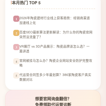
本月热门 TOP 5
2026年陶瓷建材行业线上获客趋势：经销商渠道
1
加速线上化
百度SEO最新算法更新解读：为什么你的陶瓷官网
2
突然没流量了？
VR展厅 vs 3D产品展示：陶瓷品牌该怎么选？一
3
篇讲透
官网被挂马怎么办？陶瓷企业网站安全防护完整攻
4
略
代运营合同签多少年最划算？386家陶瓷客户真实
5
数据对比
想要官网询盘翻倍？
免费领取代运营诊断