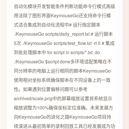
自动化模块开发智能条件判断功能命令行模式高级
用法除了图形界面KeymouseGo还支持命令行模
式适合集成到自动化流程中# 运行指定脚本
./KeymouseGo scripts/daily_report.txt # 运行脚本
5次 ./KeymouseGo scripts/test_flow.txt -rt 5 # 集成
到批处理脚本中 for script in scripts/*.txt; do
./KeymouseGo $script done多环境适配策略在不
同分辨率的电脑上运行相同的脚本KeymouseGo
使用相对坐标系统确保脚本在不同设备上的一致
性。如果遇到位置偏移问题可以参考
archived/scale.png中的屏幕缩放设置将系统显示
缩放调整为100%确保坐标定位准确。未来发展方
向KeymouseGo的进化之路KeymouseGo项目持
续演进从最初简单的录制回放工具已经发展成为功