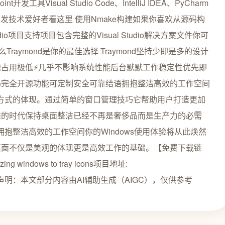
t开发工具Visual Studio Code、IntelliJ IDEA、PyCharm
建与开发技术爱好者看这里 使用Nmake构建如果你喜欢从源码构
dio项目支持项目包含完整的Visual Studio解决方案文件你可
么Traymond是你的最佳选择 Traymond坚持少即是多的设计
占用极低⚡几乎不影响系统性能后台默默工作稳定性优先️即
码完全开源功能可定制安全可靠结语拥抱整洁高效的工作空间
工作方式的体现。通过简单的窗口管理技巧它帮助用户打造更加
态的时代保持桌面整洁已经不再是奢侈品而是生产力的必需
栏拥抱整洁高效的工作空间你的Windows使用体验将从此焕然
桌面不仅是美观的体现更是高效工作的基础。【免费下载链
izing windows to tray icons项目地址:
/traymond创作声明：本文部分内容由AI辅助生成（AIGC），仅供参考