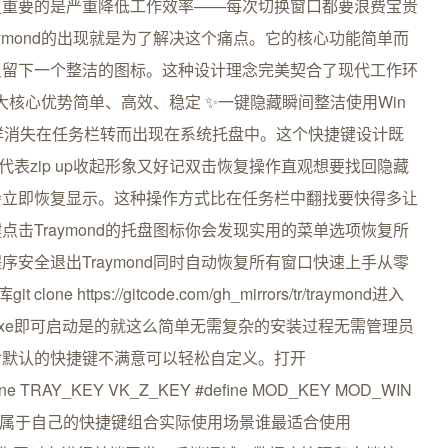
更重要的是严重降低工作效率——每次切换窗口都要浪费宝贵
ymond的出现就是为了解决这个痛点。它的核心功能简单而
只留下一个整洁的图标。这种设计理念完美契合了现代工作环
三大核心优势简单、高效、稳定 ✨一键隐藏瞬间整洁使用Win
术一样消失在任务栏转而出现在系统托盘中。这个快捷键设计既
Z代表zip up收起形象又好记双击恢复操作直观想要找回隐藏
会立即恢复显示。这种操作方式比在任务栏中翻找要快得多让
击Traymond的托盘图标你会发现实用的菜单选项恢复所
安全退出Traymond同时自动恢复所有窗口快速上手从零
https://gitcode.com/gh_mirrors/tr/traymond进入
mond.exe即可启动是的就这么简单无需复杂的安装过程无需管理员
对默认的快捷键不满意可以轻松自定义。打开
 TRAY_KEY VK_Z_KEY #define MOD_KEY MOD_WIN
创建属于自己的快捷键组合实际使用场景谁最适合使用