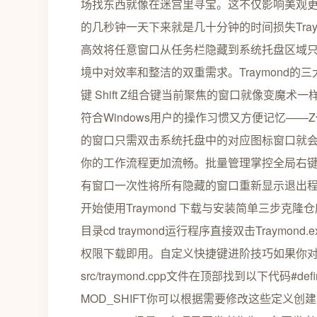
场找东西就像在迷宫里寻宝。这不仅影响美观
的几秒钟一天下来就是几十分钟的时间损失Tra
高效将任意窗口从任务栏隐藏到系统托盘区域
境中对效率和整洁的双重需求。Traymond的
键 Shift Z组合键当前聚焦的窗口就像变魔
符合Windows用户的操作习惯又方便记忆——
的窗口只需双击系统托盘中的对应图标窗口就
你的工作流程更加流畅。批量管理掌控全局右键点
有窗口一次性将所有隐藏的窗口重新显示退出程序
开始使用Traymond 下载与安装简单三步克隆仓库git clone 
目录cd traymond运行程序直接双击Tray
权限下载即用。自定义快捷键进阶技巧如果你
src/traymond.cpp文件在顶部找到以下代码#define
MOD_SHIFT你可以根据需要修改这些定义