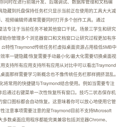
开发者你同时在进行前端开发、后端调试、数据库管理和文档编
发工具隐藏到托盘保持任务栏只显示当前正在使用的工具大大减
师、视频编辑师通常需要同时打开多个创作工具。通过
境的整洁专注于当前任务不被其他窗口干扰。场景三学生和研究
可以帮助你管理多个浏览器窗口和文档窗口让研究过程更加有序
案 ⚖️特性Traymond传统任务栏虚拟桌面资源占用极低5MB中
效率一键隐藏/恢复需要手动最小化/最大化需要切换桌面视
支持所有应用支持所有应用从对比中可以看出Traymond
拟桌面那样需要学习新概念也不像传统任务栏那样拥挤混乱。
优化将常用的快捷键与Traymond结合使用。例如当需要专注
完成写作后通过右键菜单一次性恢复所有窗口。技巧二状态保存机
隐藏的窗口图标都会自动恢复。这意味着你可以放心地使用它管
事项需要注意的是Traymond目前不支持Microsoft
但绝大多数桌面应用程序都能完美兼容包括浏览器Chrome、