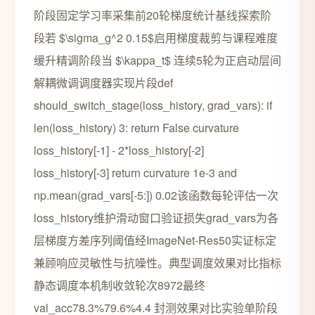
阶段固定学习率采集前20轮梯度统计基线探索阶
段若 $\sigma_g^2 0.15$启用梯度裁剪与课程难度
缓升精调阶段当 $\kappa_t$ 连续5轮为正启动层间
解耦微调调度器实现片段def
should_switch_stage(loss_history, grad_vars): if
len(loss_history) 3: return False curvature
loss_history[-1] - 2*loss_history[-2]
loss_history[-3] return curvature 1e-3 and
np.mean(grad_vars[-5:]) 0.02该函数每轮评估一次
loss_history维护滑动窗口验证损失grad_vars为各
层梯度方差序列阈值经ImageNet-Res50实证标定
兼顾响应灵敏性与抗噪性。典型调度效果对比指标
静态调度本机制收敛轮次8972最终
val_acc78.3%79.6%4.4 封测效果对比实验单阶段