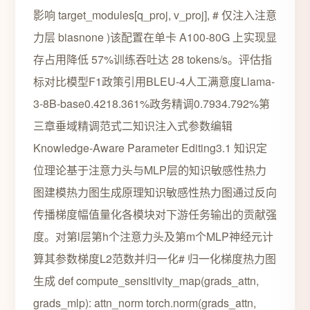
影响 target_modules[q_proj, v_proj], # 仅注入注意
力层 biasnone )该配置在单卡 A100-80G 上实现显
存占用降低 57%训练吞吐达 28 tokens/s。评估指
标对比模型F1政策引用BLEU-4人工满意度Llama-
3-8B-base0.4218.361%政务精调0.7934.792%第
三章垂域精调范式二知识注入式参数编辑
Knowledge-Aware Parameter Editing3.1 知识定
位理论基于注意力头与MLP层的知识敏感性热力
图建模热力图生成原理知识敏感性热力图通过反向
传播梯度幅值量化各模块对下游任务输出的贡献强
度。对第l层第h个注意力头及第m个MLP神经元计
算其参数梯度L2范数并归一化# 归一化梯度热力图
生成 def compute_sensitivity_map(grads_attn,
grads_mlp): attn_norm torch.norm(grads_attn,