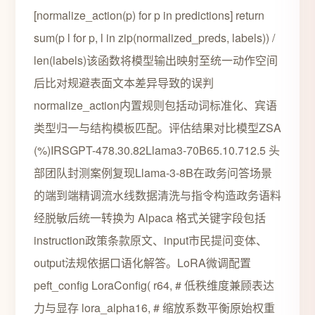
[normalize_action(p) for p in predictions] return
sum(p l for p, l in zip(normalized_preds, labels)) /
len(labels)该函数将模型输出映射至统一动作空间
后比对规避表面文本差异导致的误判
normalize_action内置规则包括动词标准化、宾语
类型归一与结构模板匹配。评估结果对比模型ZSA
(%)IRSGPT-478.30.82Llama3-70B65.10.712.5 头
部团队封测案例复现Llama-3-8B在政务问答场景
的端到端精调流水线数据清洗与指令构造政务语料
经脱敏后统一转换为 Alpaca 格式关键字段包括
instruction政策条款原文、input市民提问变体、
output法规依据口语化解答。LoRA微调配置
peft_config LoraConfig( r64, # 低秩维度兼顾表达
力与显存 lora_alpha16, # 缩放系数平衡原始权重