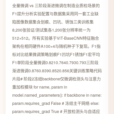
全量微调 vs 三阶段渐进微调在制造业质检场景的
F1提升分析实验配置与数据集采用同一套工业缺
陷图像数据集含划痕、凹坑、锈蚀三类训练集
8,200张验证/测试集各1,200张分辨率统一为
512×512。所有实验基于ViT-BaseCNN特征融合
架构在相同硬件A100×4与随机种子下复现。F1指
标对比结果微调策略划痕F1凹坑F1锈蚀F1宏平均
F1单阶段全量微调0.8210.7640.7930.793三阶段
渐进微调0.8760.8390.8520.856关键训练策略代码
片段# 阶段2冻结backbone仅微调检测头与注意力
重加权模块 for name, param in
model.named_parameters(): if backbone in name:
param.requires_grad False # 冻结主干网络 else:
param.requires_grad True # 开放检测头与自适应