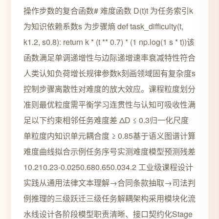
操作步数的复合函数# 难度函数 D(t)t 为任务索引k
为知识依赖系数s 为步骤熵 def task_difficulty(t,
k1.2, s0.8): return k * (t ** 0.7) * (1 np.log(1 s * t))该
函数满足单调递增性与边际递增速率衰减特性符合
人类认知负荷增长规律参数k刻画领域固有复杂度s
控制步骤离散性对难度的放大效应。课程粒度划分
准则最优粒度需平衡学习连贯性与认知可吸收性满
足以下约束相邻任务难度差 ΔD ≤ 0.3归一化尺度
单粒度内知识单元耦合度 ≥ 0.85基于语义图谱计算
难度曲线拟合示例任务序号实测难度模型预测残差
10.210.23-0.0250.680.650.034.2 工业级课程设计
实践从通用法律文本理解→合同条款抽取→司法判
例推理的三级跃迁三级任务解耦架构采用模块化流
水线设计各阶段模型职责清晰、接口契约化Stage