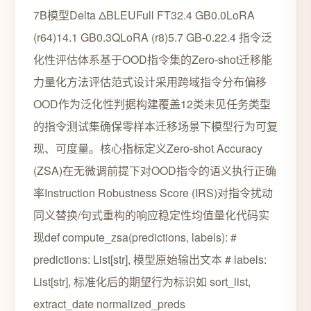
7B模型Delta ΔBLEUFull FT32.4 GB0.0LoRA
(r64)14.1 GB0.3QLoRA (r8)5.7 GB-0.22.4 指令泛
化性评估体系基于OOD指令集的Zero-shot迁移能
力量化方法评估范式设计采用跨域指令分布偏移
OOD作为泛化性判据构建覆盖12类未见任务类型
的指令测试集确保零样本迁移场景下模型行为可复
现、可度量。核心指标定义Zero-shot Accuracy
(ZSA)在无微调前提下对OOD指令的语义执行正确
率Instruction Robustness Score (IRS)对指令扰动
同义替换/句式重构的响应稳定性均值量化代码实
现def compute_zsa(predictions, labels): #
predictions: List[str], 模型原始输出文本 # labels:
List[str], 标准化后的期望行为标识如 sort_list,
extract_date normalized_preds