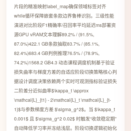
片段的精准映射label_map确保领域标签对齐
while循环保障嵌套条款边界鲁棒识别。三级性能
演进对比阶段F1精确率/召回率平均延迟ms部署资
源GPU vRAM文本理解89.2% / (91.5%,
87.0%)422.1 GB条款抽取83.7% / (85.1%,
82.4%)683.4 GB判例推理76.5% / (78.9%,
74.2%)1568.2 GB4.3 动态课程调度机制基于验证
损失曲率与梯度方差的自适应阶段切换策略核心判
据设计调度决策依赖两个实时可观测指标验证损失
二阶差分近似曲率$\kappa_t \approx
\mathcal{L}_{t1} - 2\mathcal{L}_t \mathcal{L}_{t-
1}$与参数梯度方差 $\sigma_g^2$。当 $\kappa_t
0.001$ 且 $\sigma_g^2 0.02$ 时触发“收敛稳定期”
自动降低学习率并冻结浅层。阶段切换逻辑初始化