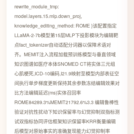
rewrite_module_tmp:
model.layers.15.mlp.down_proj,
knowledge_editing_method: ROME }该配置指定
LLaMA-2-7b模型第15层MLP下投影模块为编辑靶
点fact_tokenizer自动适配分词器以保障术语对
齐。MEMIT注入流程加载预训练模型与垂直领域
知识图谱如医疗本体SNOMED CT将实体三元组
心肌梗死,ICD-10编码,I21.9映射至模型内部表征空
间执行单步梯度更新保持其余参数冻结编辑效果对
比方法编辑延迟(ms)实体召回率
ROME84289.3%MEMIT21792.6%3.3 编辑鲁棒性
验证对抗性扰动下知识保留率与幻觉抑制双指标测
试双指标协同评估框架知识保留率KRR衡量编辑
后模型对原始事实的准确复现能力幻觉抑制率