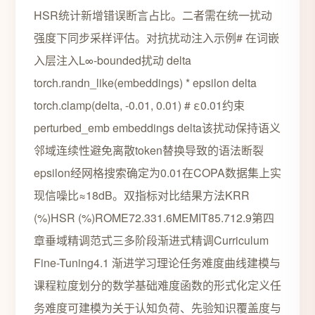
HSR统计新增错误断言占比。二者需在统一扰动
强度下同步采样评估。对抗扰动注入示例# 在词嵌
入层注入L∞-bounded扰动 delta
torch.randn_like(embeddings) * epsilon delta
torch.clamp(delta, -0.01, 0.01) # ε0.01约束
perturbed_emb embeddings delta该扰动保持语义
邻域连续性避免离散token替换导致的语法断裂
epsilon经网格搜索确定为0.01在COPA数据集上实
现信噪比≈18dB。双指标对比结果方法KRR
(%)HSR (%)ROME72.331.6MEMIT85.712.9第四
章垂域精调范式三多阶段渐进式精调Curriculum
Fine-Tuning4.1 渐进学习理论任务难度曲线建模与
课程粒度划分的数学基础难度函数的形式化定义任
务难度可建模为关于认知负荷、先验知识覆盖度与