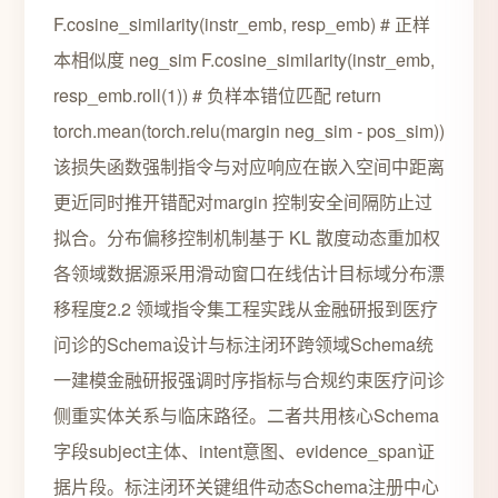
F.cosine_similarity(instr_emb, resp_emb) # 正样
本相似度 neg_sim F.cosine_similarity(instr_emb,
resp_emb.roll(1)) # 负样本错位匹配 return
torch.mean(torch.relu(margin neg_sim - pos_sim))
该损失函数强制指令与对应响应在嵌入空间中距离
更近同时推开错配对margin 控制安全间隔防止过
拟合。分布偏移控制机制基于 KL 散度动态重加权
各领域数据源采用滑动窗口在线估计目标域分布漂
移程度2.2 领域指令集工程实践从金融研报到医疗
问诊的Schema设计与标注闭环跨领域Schema统
一建模金融研报强调时序指标与合规约束医疗问诊
侧重实体关系与临床路径。二者共用核心Schema
字段subject主体、intent意图、evidence_span证
据片段。标注闭环关键组件动态Schema注册中心