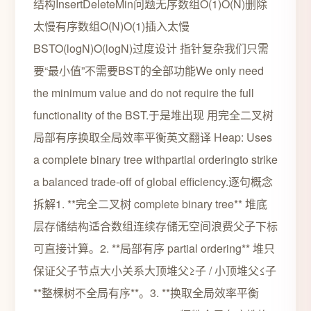
结构InsertDeleteMin问题无序数组O(1)O(N)删除
太慢有序数组O(N)O(1)插入太慢
BSTO(logN)O(logN)过度设计 指针复杂我们只需
要“最小值”不需要BST的全部功能We only need
the minimum value and do not require the full
functionality of the BST.于是堆出现 用完全二叉树
局部有序换取全局效率平衡英文翻译 Heap: Uses
a complete binary tree withpartial orderingto strike
a balanced trade-off of global efficiency.逐句概念
拆解1. **完全二叉树 complete binary tree** 堆底
层存储结构适合数组连续存储无空间浪费父子下标
可直接计算。2. **局部有序 partial ordering** 堆只
保证父子节点大小关系大顶堆父≥子 / 小顶堆父≤子
**整棵树不全局有序**。3. **换取全局效率平衡