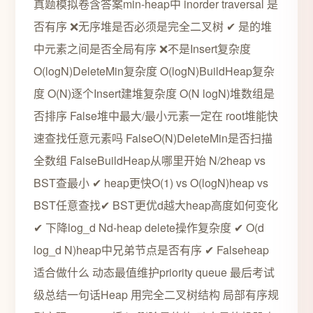
真题模拟卷含答案min-heap中 inorder traversal 是
否有序 ❌无序堆是否必须是完全二叉树 ✔ 是的堆
中元素之间是否全局有序 ❌不是Insert复杂度
O(logN)DeleteMin复杂度 O(logN)BuildHeap复杂
度 O(N)逐个Insert建堆复杂度 O(N logN)堆数组是
否排序 False堆中最大/最小元素一定在 root堆能快
速查找任意元素吗 FalseO(N)DeleteMin是否扫描
全数组 FalseBuildHeap从哪里开始 N/2heap vs
BST查最小 ✔ heap更快O(1) vs O(logN)heap vs
BST任意查找✔ BST更优d越大heap高度如何变化
✔ 下降log_d Nd-heap delete操作复杂度 ✔ O(d
log_d N)heap中兄弟节点是否有序 ✔ Falseheap
适合做什么 动态最值维护priority queue 最后考试
级总结一句话Heap 用完全二叉树结构 局部有序规