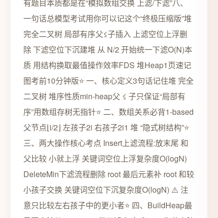
有题目本质都是在“模拟数组交换 上滤/下滤”八、
一句话总模型考试用你可以记这个“终极压缩版”堆
完全二叉树 局部有序父≤子插入 上滤空位上浮删
除 下滤空位下沉建堆 从 N/2 开始统一下滤O(N)本
质 用结构换取最值操作效率FDS 堆Heap1页速记
图考前10分钟版⭐ 一、核心定义3句话记住堆 完全
二叉树 堆序性质min-heap父 ≤ 子只保证“局部有
序”用数组存树无指针⭐ 二、数组关系必背1-based
父节点⌊i/2⌋ 左孩子2i 右孩子2i1 堆 “隐式树结构”⭐
三、两大操作核心考点 Insert上滤流程:放末尾 和
父比较 小就上浮 关键词空位上浮复杂度O(logN)
DeleteMin下滤流程删除 root 最后元素补 root 和较
小孩子交换 关键词空位下沉复杂度O(logN) ⚠️ 注
意只比较左右孩子中的更小者⭐ 四、BuildHeap最