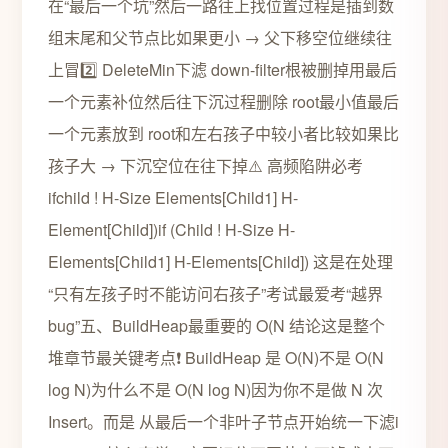
在“最后一个坑”然后一路往上找位置过程是插到数
组末尾和父节点比如果更小 → 父下移空位继续往
上冒2️⃣ DeleteMin下滤 down-filter根被删掉用最后
一个元素补位然后往下沉过程删除 root最小值最后
一个元素放到 root和左右孩子中较小者比较如果比
孩子大 → 下沉空位在往下掉⚠️ 高频陷阱必考
ifchild ! H-Size Elements[Child1] H-
Element[Child])if (Child ! H-Size H-
Elements[Child1] H-Elements[Child]) 这是在处理
“只有左孩子时不能访问右孩子”考试最爱考“越界
bug”五、BuildHeap最重要的 O(N 结论这是整个
堆章节最关键考点❗ BuildHeap 是 O(N)不是 O(N
log N)为什么不是 O(N log N)因为你不是做 N 次
Insert。而是 从最后一个非叶子节点开始统一下滤i