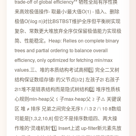
trade-off of global efficiency** 牺牲全局有序性换
来高效极值操作- 取最小/最大值O(1) - 插入、删除
极值O(\log n)对比BSTBST维护全序但平衡树实现
复杂、常数更大堆放弃全序仅保留极值能力实现极
简、性能稳定。Heap: Relies on complete binary
trees and partial ordering to balance overall
efficiency, only optimized for fetching min/max
values.三、堆的本质结构考试高频1️⃣ 完全二叉树
结构保证数组存储i 的父节点⌊i/2⌋ 左孩子2i 右孩子
2i1堆不是链表结构而是隐式树结构2️⃣ 堆序性质核
心规则min-heap父 ≤ 子max-heap父 ≥ 子⚠️ 关键误
区 堆 ≠ 排序 兄弟之间完全无序1 / \ 3 2 / \ 10 8数组
可能是[1,3,2,10,8] 但它不是排序数组四、两大操
作堆的“灵魂机制”1️⃣ Insert上滤 up-filter新元素先放