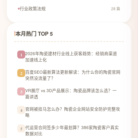
行业政策法规
28 篇
本月热门 TOP 5
2026年陶瓷建材行业线上获客趋势：经销商渠道
1
加速线上化
百度SEO最新算法更新解读：为什么你的陶瓷官网
2
突然没流量了？
VR展厅 vs 3D产品展示：陶瓷品牌该怎么选？一
3
篇讲透
官网被挂马怎么办？陶瓷企业网站安全防护完整攻
4
略
代运营合同签多少年最划算？386家陶瓷客户真实
5
数据对比