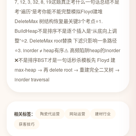
7, 12, 3, 32, 8, 19这题真正考什么一句话总结不是
考“遍历”是考你能不能完整模拟Floyd建堆
DeleteMax 树结构恢复最关键3个考点⭐1.
BuildHeap不是排序不是逐个插入是“从底向上调
整”⭐2. DeleteMax root替换 下滤只影响一条路径
⭐3. inorder ≠ heap有序⚠️ 高频陷阱heap的inorder
❌不是排序BST才是一句话秒杀模板先 Floyd 建
max-heap → 再 delete root → 重建完全二叉树 →
inorder traversal
相关标签：
陶瓷代运营
网站运营
建材行业
获客技巧