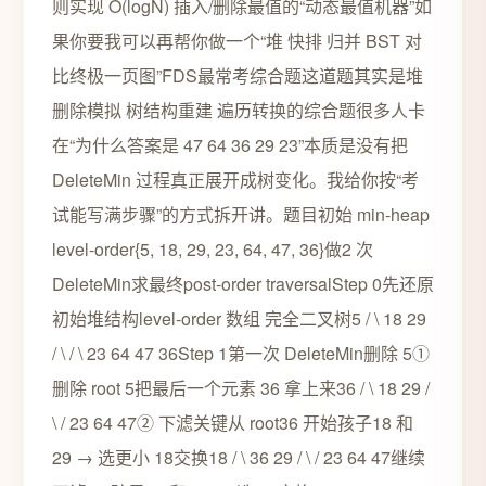
则实现 O(logN) 插入/删除最值的“动态最值机器”如
果你要我可以再帮你做一个“堆 快排 归并 BST 对
比终极一页图”FDS最常考综合题这道题其实是堆
删除模拟 树结构重建 遍历转换的综合题很多人卡
在“为什么答案是 47 64 36 29 23”本质是没有把
DeleteMin 过程真正展开成树变化。我给你按“考
试能写满步骤”的方式拆开讲。题目初始 min-heap
level-order{5, 18, 29, 23, 64, 47, 36}做2 次
DeleteMin求最终post-order traversalStep 0先还原
初始堆结构level-order 数组 完全二叉树5 / \ 18 29
/ \ / \ 23 64 47 36Step 1第一次 DeleteMin删除 5①
删除 root 5把最后一个元素 36 拿上来36 / \ 18 29 /
\ / 23 64 47② 下滤关键从 root36 开始孩子18 和
29 → 选更小 18交换18 / \ 36 29 / \ / 23 64 47继续