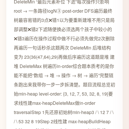
DeleteMin “最后元素补位 下滤”每次操作只影响
root → 一条路径logN③ post-order DFS遍历最终
树最容易错的3点❌错1以为要重新建堆不用只是局
部调整❌错2下滤随便换必须选两个孩子中较小的
❌错3遍历在操作过程中做不行必须先做完2次删除
再遍历一句话秒杀这题两次 DeleteMin 后堆结构
变为 23(36(47,64),29)再做后序遍历这道题是堆 建
堆 DeleteMax 树遍历in-order综合题本质考的是你
能不能把“数组 → 堆 → 操作 → 树 → 遍历”完整链
条跑出来我带你一步一步拆清楚。题目流程总览初
始min-heap level-order: {3, 12, 7, 53, 32, 8, 19}要
求线性建max-heapDeleteMax做in-order
traversalStep 1先还原初始树min-heap3 / \ 12 7 / \
/ \ 53 32 8 19Step 2线性建 max-heapBuildHeap