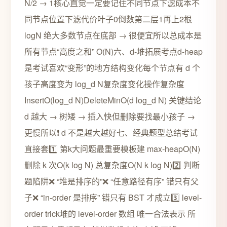
N/2 → 1核心直觉一定要记住不同节点下滤成本不
同节点位置下滤代价叶子0倒数第二层1再上2根
logN 绝大多数节点在底部 → 很便宜所以总成本是
所有节点“高度之和” O(N)六、d-堆拓展考点d-heap
是考试喜欢“变形”的地方结构变化每个节点有 d 个
孩子高度变为 log_d N复杂度变化操作复杂度
InsertO(log_d N)DeleteMinO(d log_d N) 关键结论
d 越大 → 树矮 → 插入快但删除要找最小孩子 →
更慢所以❗ d 不是越大越好七、经典题型总结考试
直接套1️⃣ 第k大问题最重要模板建 max-heapO(N)
删除 k 次O(k log N) 总复杂度O(N k log N)2️⃣ 判断
题陷阱❌ “堆是排序的”❌ “任意路径有序” 错只有父
子❌ “in-order 是排序” 错只有 BST 才成立3️⃣ level-
order trick堆的 level-order 数组 唯一合法表示 所