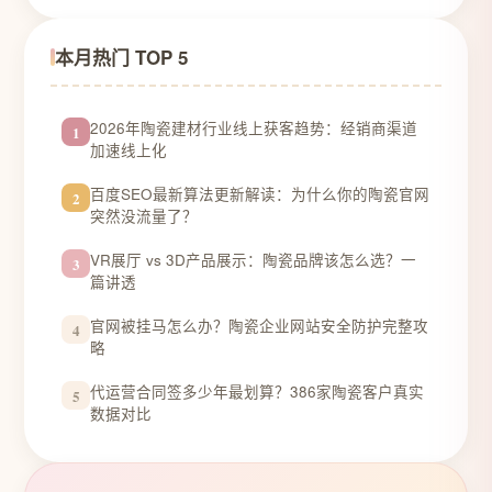
本月热门 TOP 5
2026年陶瓷建材行业线上获客趋势：经销商渠道
1
加速线上化
百度SEO最新算法更新解读：为什么你的陶瓷官网
2
突然没流量了？
VR展厅 vs 3D产品展示：陶瓷品牌该怎么选？一
3
篇讲透
官网被挂马怎么办？陶瓷企业网站安全防护完整攻
4
略
代运营合同签多少年最划算？386家陶瓷客户真实
5
数据对比