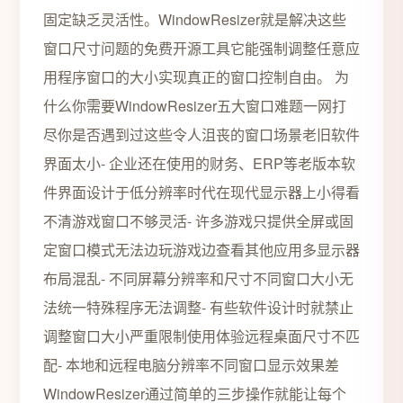
固定缺乏灵活性。WindowResizer就是解决这些
窗口尺寸问题的免费开源工具它能强制调整任意应
用程序窗口的大小实现真正的窗口控制自由。 为
什么你需要WindowResizer五大窗口难题一网打
尽你是否遇到过这些令人沮丧的窗口场景老旧软件
界面太小- 企业还在使用的财务、ERP等老版本软
件界面设计于低分辨率时代在现代显示器上小得看
不清游戏窗口不够灵活- 许多游戏只提供全屏或固
定窗口模式无法边玩游戏边查看其他应用多显示器
布局混乱- 不同屏幕分辨率和尺寸不同窗口大小无
法统一特殊程序无法调整- 有些软件设计时就禁止
调整窗口大小严重限制使用体验远程桌面尺寸不匹
配- 本地和远程电脑分辨率不同窗口显示效果差
WindowResizer通过简单的三步操作就能让每个