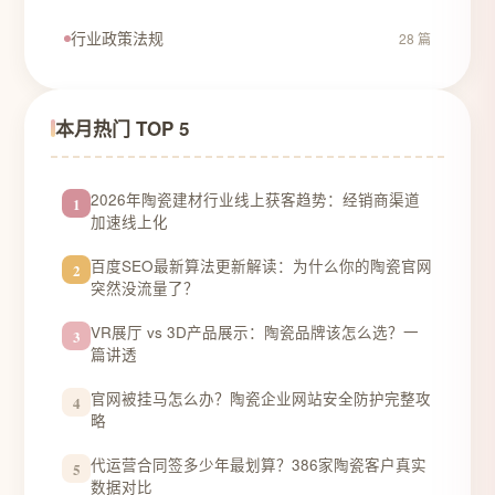
行业政策法规
28 篇
本月热门 TOP 5
2026年陶瓷建材行业线上获客趋势：经销商渠道
1
加速线上化
百度SEO最新算法更新解读：为什么你的陶瓷官网
2
突然没流量了？
VR展厅 vs 3D产品展示：陶瓷品牌该怎么选？一
3
篇讲透
官网被挂马怎么办？陶瓷企业网站安全防护完整攻
4
略
代运营合同签多少年最划算？386家陶瓷客户真实
5
数据对比