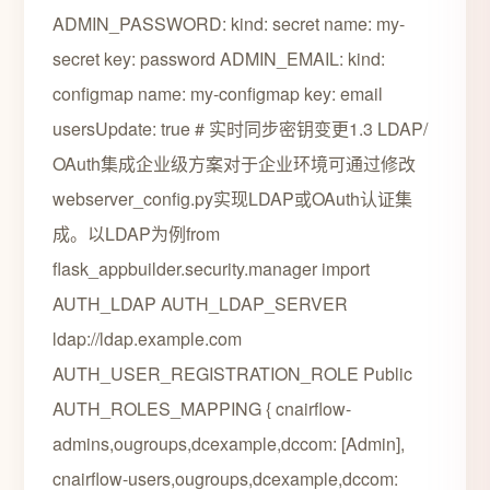
ADMIN_PASSWORD: kind: secret name: my-
secret key: password ADMIN_EMAIL: kind:
configmap name: my-configmap key: email
usersUpdate: true # 实时同步密钥变更1.3 LDAP/
OAuth集成企业级方案对于企业环境可通过修改
webserver_config.py实现LDAP或OAuth认证集
成。以LDAP为例from
flask_appbuilder.security.manager import
AUTH_LDAP AUTH_LDAP_SERVER
ldap://ldap.example.com
AUTH_USER_REGISTRATION_ROLE Public
AUTH_ROLES_MAPPING { cnairflow-
admins,ougroups,dcexample,dccom: [Admin],
cnairflow-users,ougroups,dcexample,dccom: