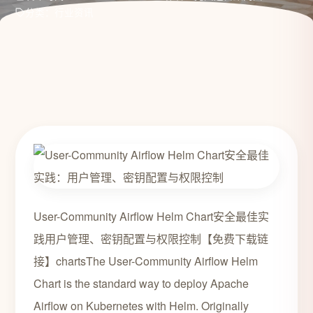
分类：行业资讯
User-Community Airflow Helm Chart安全最佳实
践用户管理、密钥配置与权限控制【免费下载链
接】chartsThe User-Community Airflow Helm
Chart is the standard way to deploy Apache
Airflow on Kubernetes with Helm. Originally