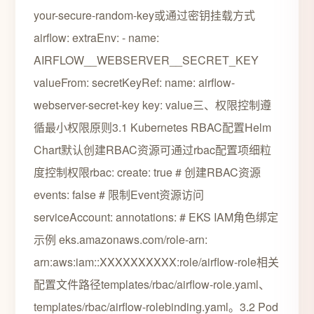
your-secure-random-key或通过密钥挂载方式
airflow: extraEnv: - name:
AIRFLOW__WEBSERVER__SECRET_KEY
valueFrom: secretKeyRef: name: airflow-
webserver-secret-key key: value三、权限控制遵
循最小权限原则3.1 Kubernetes RBAC配置Helm
Chart默认创建RBAC资源可通过rbac配置项细粒
度控制权限rbac: create: true # 创建RBAC资源
events: false # 限制Event资源访问
serviceAccount: annotations: # EKS IAM角色绑定
示例 eks.amazonaws.com/role-arn:
arn:aws:iam::XXXXXXXXXX:role/airflow-role相关
配置文件路径templates/rbac/airflow-role.yaml、
templates/rbac/airflow-rolebinding.yaml。3.2 Pod