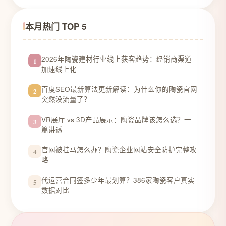
本月热门 TOP 5
2026年陶瓷建材行业线上获客趋势：经销商渠道
1
加速线上化
百度SEO最新算法更新解读：为什么你的陶瓷官网
2
突然没流量了？
VR展厅 vs 3D产品展示：陶瓷品牌该怎么选？一
3
篇讲透
官网被挂马怎么办？陶瓷企业网站安全防护完整攻
4
略
代运营合同签多少年最划算？386家陶瓷客户真实
5
数据对比