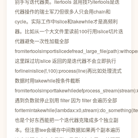
别手写迭代器类。itertools 混用技巧itertools是迭
代器操作的瑞士军刀但很多人只会用chain和
cycle。实际工作中islice和takewhile才是高频利
器。比如从一个大文件里读前100行用islice切片迭
代器避免一次性加载全部
fromitertoolsimportislicedefread_large_file(path):withope
这里踩过坑islice 返回的是迭代器不会立即执行
forlineinislice(f,100):process(line)再比如处理流式
数据时用takewhile按条件截断
fromitertoolsimporttakewhiledefprocess_stream(stream):
遇到负数就停止别用 filter 因为 filter 会遍历全部
foritemintakewhile(lambdax:x0,stream):do_something(item
也是个好东西能把一个迭代器克隆成多个独立副
本。但注意tee会缓存中间数据如果两个副本遍历