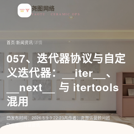
尧图网络
YAOTU · CERAMIC OPS
首页
/
新闻资讯
/
详情
057、迭代器协议与自定
义迭代器：__iter__、
__next__ 与 itertools
混用
发布时间：2026/8/9 3:22:23
作者：尧图运营顾问团
分类：行业资讯