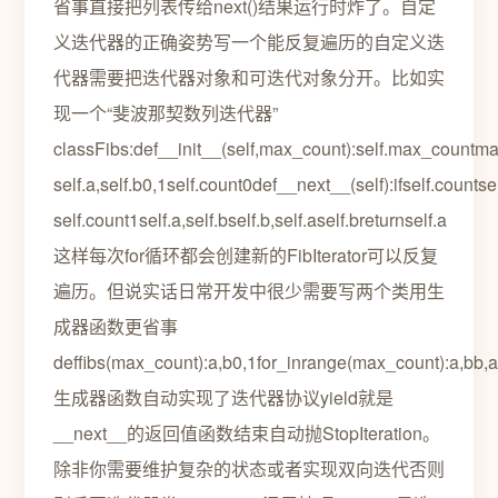
省事直接把列表传给next()结果运行时炸了。自定
义迭代器的正确姿势写一个能反复遍历的自定义迭
代器需要把迭代器对象和可迭代对象分开。比如实
现一个“斐波那契数列迭代器”
classFibs:def__init__(self,max_count):self.max_countmax
self.a,self.b0,1self.count0def__next__(self):ifself.counts
self.count1self.a,self.bself.b,self.aself.breturnself.a
这样每次for循环都会创建新的FibIterator可以反复
遍历。但说实话日常开发中很少需要写两个类用生
成器函数更省事
deffibs(max_count):a,b0,1for_inrange(max_count):a,bb,
生成器函数自动实现了迭代器协议yield就是
__next__的返回值函数结束自动抛StopIteration。
除非你需要维护复杂的状态或者实现双向迭代否则