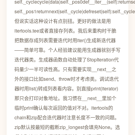
self._cyclecycle(data)self._pos0def__iter__(self):returnse
self._pos1returnnext(self._cycle)defreset(self):self._cycl
但说实话这种设计有点别扭。更好的做法是用
itertools.tee或者直接存列表。我后来重构时干脆
把数据存成列表需要迭代时用iter()生成新迭代器
——简单可靠。个人经验建议能用生成器就别手写
迭代器类。生成器函数自动处理了StopIteration代
码量少一半可读性高。只有需要实现__next__之
外的接口比如send、throw时才考虑类。调试迭代
器时用list()转成列表看内容。别直接print(iterator)
那只会打印对象地址。我习惯在__next__里加个
临时print确认每次返回的值对不对。itertools的
chain和zip配合迭代器时注意长度不一致的问题。
zip默认按最短的截断zip_longest会填充None。选