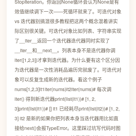
StopIteration。你返回None循环会认为None是有
效值继续调下一次——死循环就来了。可迭代对象
vs 迭代器别搞混很多教程把这两个概念混着讲实
际区别很关键。可迭代对象比如列表、字符串实现
了__iter__返回一个迭代器迭代器同时实现了
__iter__和__next__。列表本身不是迭代器你调
iter([1,2,3])才拿到迭代器。为什么要有这个区分因
为迭代器是一次性消耗品遍历完就废了。可迭代对
象可以反复生成新的迭代器。看这个例子
nums[1,2,3]it1iter(nums)it2iter(nums)# 每次调
iter() 得到新迭代器print(list(it1))# [1, 2,
3]print(list(it1))# [] it1 已经耗尽print(list(it2))# [1, 2,
3] it2 是新的如果你把列表本身当迭代器用比如直
接给next()会报TypeError。这里踩过坑写代码时图