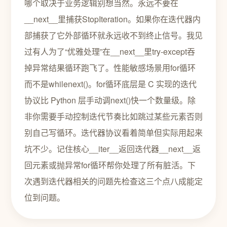
哪个取决于业务逻辑别想当然。永远不要在
__next__里捕获StopIteration。如果你在迭代器内
部捕获了它外部循环就永远收不到终止信号。我见
过有人为了“优雅处理”在__next__里try-except吞
掉异常结果循环跑飞了。性能敏感场景用for循环
而不是whilenext()。for循环底层是 C 实现的迭代
协议比 Python 层手动调next()快一个数量级。除
非你需要手动控制迭代节奏比如跳过某些元素否则
别自己写循环。迭代器协议看着简单但实际用起来
坑不少。记住核心__iter__返回迭代器__next__返
回元素或抛异常for循环帮你处理了所有脏活。下
次遇到迭代器相关的问题先检查这三个点八成能定
位到问题。