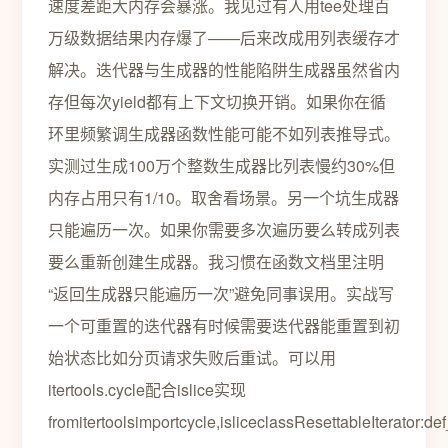
速度差距大内存会暴涨。我见过有人用tee处理百
万级数据结果内存爆了——后来改成用列表缓存才
解决。迭代器与生成器的性能陷阱生成器虽然省内
存但每次yield都有上下文切换开销。如果你在循
环里频繁调生成器函数性能可能不如列表推导式。
实测过生成100万个整数生成器比列表慢约30%但
内存占用只有1/10。取舍看场景。另一个坑生成器
只能遍历一次。如果你需要多次遍历要么转成列表
要么重新创建生成器。我习惯在函数文档里注明
“返回生成器只能遍历一次”避免同事误用。实战写
一个可重置的迭代器有时候需要迭代器能重置到初
始状态比如分页请求失败后重试。可以用
itertools.cycle配合islice实现
fromitertoolsimportcycle,isliceclassResettableIterator:def