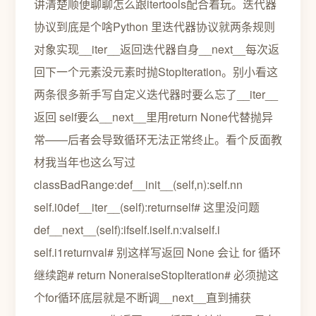
讲清楚顺便聊聊怎么跟itertools配合着玩。迭代器
协议到底是个啥Python 里迭代器协议就两条规则
对象实现__iter__返回迭代器自身__next__每次返
回下一个元素没元素时抛StopIteration。别小看这
两条很多新手写自定义迭代器时要么忘了__iter__
返回 self要么__next__里用return None代替抛异
常——后者会导致循环无法正常终止。看个反面教
材我当年也这么写过
classBadRange:def__init__(self,n):self.nn
self.i0def__iter__(self):returnself# 这里没问题
def__next__(self):ifself.iself.n:valself.i
self.i1returnval# 别这样写返回 None 会让 for 循环
继续跑# return NoneraiseStopIteration# 必须抛这
个for循环底层就是不断调__next__直到捕获