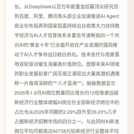
长。从DeepSeek以百万年薪重金招募顶尖研究员
到百度、阿里、腾讯等头部企业加速推进AI Agent
商业化布局再到国家层面持续出台政策大力扶持数
字经济与AI人才培育体系多重信号清晰指向一个共
识AI的“黄金十年”已全面开启在产业浪潮的强劲推
动下AI人才争夺战日趋白热化。技术迭代与场景落
地双轮驱动催生海量高价值岗位。放眼未来AI领域
的职业发展前景广阔无垠正涌现出大量高潜机遇堪
称一片值得深耕的**“人才蓝海”**。脉脉数据显示
2026年1-2月AI岗位数量同比增长约12倍增速远超
新经济行业整体增幅AI岗位在全部新经济岗位中的
占比也从2025年同期的2.29%跃升至26.23%几乎
占据新经济招聘市场的四分之一。与此同时AI新发
岗位平均月薪高达60738元较新经济行业整体平均