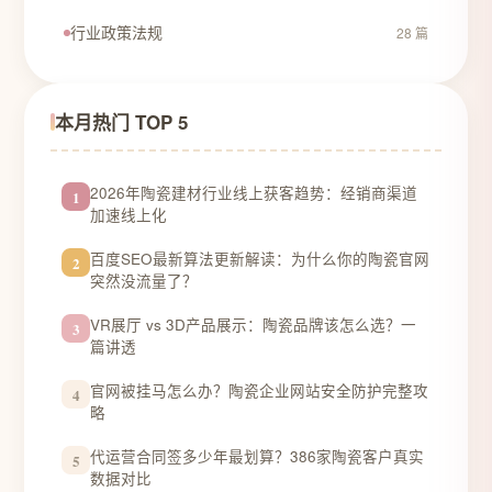
行业政策法规
28 篇
本月热门 TOP 5
2026年陶瓷建材行业线上获客趋势：经销商渠道
1
加速线上化
百度SEO最新算法更新解读：为什么你的陶瓷官网
2
突然没流量了？
VR展厅 vs 3D产品展示：陶瓷品牌该怎么选？一
3
篇讲透
官网被挂马怎么办？陶瓷企业网站安全防护完整攻
4
略
代运营合同签多少年最划算？386家陶瓷客户真实
5
数据对比