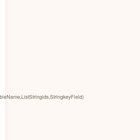
leName,ListStringids,StringkeyField)