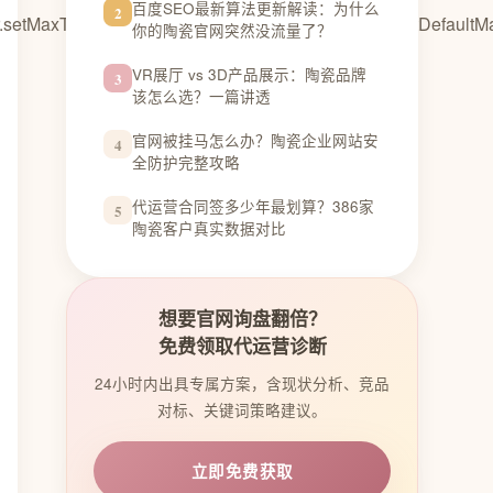
百度SEO最新算法更新解读：为什么
2
axTotal(maxTotalConnections);connManager.setDefaultMaxPerR
你的陶瓷官网突然没流量了？
VR展厅 vs 3D产品展示：陶瓷品牌
3
该怎么选？一篇讲透
官网被挂马怎么办？陶瓷企业网站安
4
全防护完整攻略
代运营合同签多少年最划算？386家
5
陶瓷客户真实数据对比
想要官网询盘翻倍？
免费领取代运营诊断
24小时内出具专属方案，含现状分析、竞品
对标、关键词策略建议。
立即免费获取