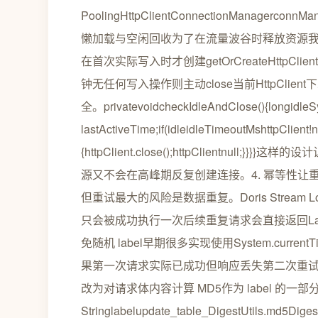
PoolingHttpClientConnectionManagerconnManag
懒加载与空闲回收为了在流量波谷时释放资源我们设计
在首次实际写入时才创建getOrCreateHttpClie
钟无任何写入操作则主动close当前HttpClien
全。privatevoidcheckIdleAndClose(){longidleSys
lastActiveTime;if(idleidleTimeoutMshttpClient!nu
{httpClient.close();httpClientnul
源又不会在高峰期反复创建连接。4. 幂等性让
但重试最大的风险是数据重复。Doris Stream L
只会被成功执行一次后续重复请求会直接返回Label Al
免随机 label早期很多实现使用System.currentTi
果第一次请求实际已成功但响应丢失第二次重试就会
改为对请求体内容计算 MD5作为 label 的一部
Stringlabelupdate_table_DigestUtils.md5Dige