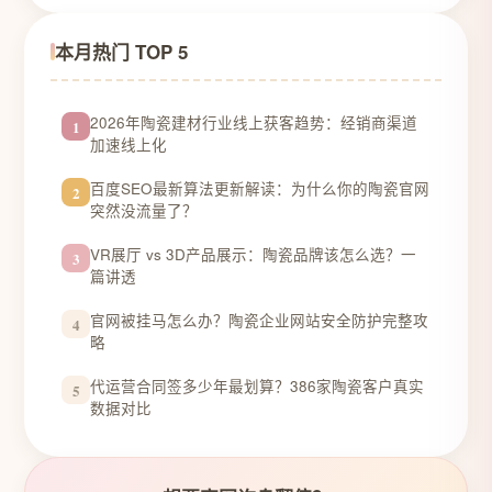
本月热门 TOP 5
2026年陶瓷建材行业线上获客趋势：经销商渠道
1
加速线上化
百度SEO最新算法更新解读：为什么你的陶瓷官网
2
突然没流量了？
VR展厅 vs 3D产品展示：陶瓷品牌该怎么选？一
3
篇讲透
官网被挂马怎么办？陶瓷企业网站安全防护完整攻
4
略
代运营合同签多少年最划算？386家陶瓷客户真实
5
数据对比