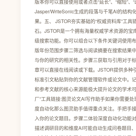
版本你可以直接使用或者点击“延长”、“缩短”、
Jasper/WriteSonic生成的段落与千笔AI
果。五、 JSTOR夯实基础的“权威资料库”工具
石。JSTOR是一个拥有海量权威学术资源的宝
级搜索功能。你可以组合以下条件关键词使用布尔运
版年份范围步骤二筛选与阅读摘要在搜索结果
与你的研究的相关性。步骤三获取与引用对于标有“Re
章可以直接在线阅读或下载。JSTOR提供多种引文格式
标准引文粘贴到你的文献管理软件或论文中。记
和参考文献的核心来源能极大提升论文的学术可
厂”工具链接:图灵论文AI写作助手如果你需
度自动化那么图灵助手值得重点关注。手把手操
入你的论文题目。步骤二体验深度自动化功能对
描述调研目的和维度AI可能自动生成问卷题目