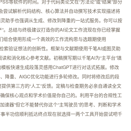
SS等软件的时间。对于代码类论文在“方法论”或“结果”部分
AI会尝试解析代码结构、核心算法并自动撰写技术实现描述将
图灵助手也强调从生成、修改到降重的一站式服务。你可以按
产”。总结与终极建议打造你的AI论文工作流现在你已经掌握
们组合使用形成一个高效的工作流构思与选题期使用
R初步检索验证想法的创新性。框架与文献期使用千笔AI或图灵助
效阅读和消化核心参考文献。初稿撰写期以千笔AI为“主平台”填
nic的模板快速生成段落灵感用ChatGPT进行对话式拓展。修改
、降重、AIGC优化功能进行多轮修改。同时将修改后的段
角度提供第三方的“人工”反馈。定稿与检查期务必亲自通读全文
并确保核心观点和学术价值是你自己的。利用平台的合规性工
“加速器”但它不能替代你这个“主驾驶员”的思考、判断和学术
将事半功倍顺利抵达终点现在就选择一两个工具开始尝试吧千