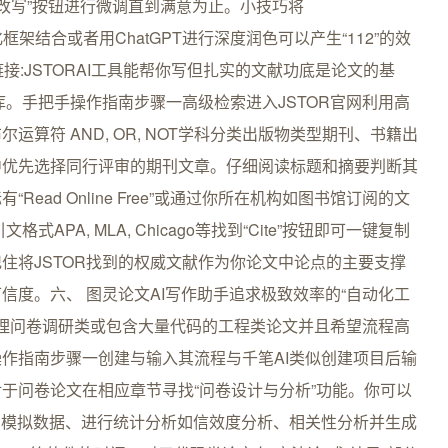
“改写”按钮进行微调直到满意为止。小技巧将
的结构化框架结合或者用ChatGPT进行深度润色可以产生“112”的效
链接:JSTORAI工具能帮你写但扎实的文献功底是论文的基
库。手把手操作指南步骤一高级检索进入JSTOR官网利用高
算符 AND, OR, NOT学科分类出版物类型期刊、书籍出
中优先选择同行评审的期刊文章。仔细阅读标题和摘要判断其
ad Online Free”或通过你所在机构如图书馆订阅的文
APA, MLA, Chicago等找到“Cite”按钮即可一键复制
住将JSTOR找到的权威文献作为你论文中论点的主要支撑
信度。六、 图灵论文AI写作助手追求极致效率的“自动化工
要处理问卷调研类或包含大量代码的工程类论文并且希望流程高
作指南步骤一创建与输入其流程与千笔AI类似创建项目后输
于问卷论文在相应章节寻找“问卷设计与分析”功能。你可以
、模拟数据、进行统计分析如信效度分析、相关性分析并生成