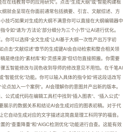
在在线教育中的应用研究”。点击“生成大纲”或“智能构建框
大纲就会呈现在你面前通常包括摘要、引言、文献综述、方
个小技巧如果对生成的大纲不满意你可以直接在大纲编辑器中
令如“请为‘方法论’部分细分为三个小节”让AI进行优化。
。你可以选择“全文生成”让AI基于大纲一次性产出万字初
如点击“文献综述”章节的生成键AI会自动检索和整合相关领
是绝佳的“素材库”和“灵感来源”但切勿直接照搬。你需要
骤五智能修改与润色收到导师的修改意见不用怕。在千笔AI
或“智能优化”功能。你可以输入具体的指令如“将这段话改写
这个论点加入一个案例”。AI会理解你的意图并产出新的版本。
公式或代码在编辑工具栏中找到“插入图表”、“插入公式”
想要展示的数据关系和结论AI会生成对应的图表初稿。对于代
能让它自动生成对应的文字描述这简直是理工科同学的福音。
的“查重降重”和“AIGC检测优化”功能进行自查。这能有效