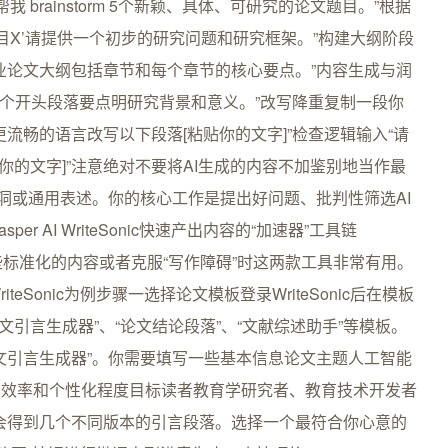
brainstorm 5个新颖、具体、可研究的论文题目。”根据
题目X’请提供一个初步的研究问题和研究框架。”构建大纲阶段
业论文大纲包括章节和每个章节的核心要点。”内容生成与润
一个开头段落要点明研究背景和意义。”改写降重复制一段你
流畅的语言改写以下段落[粘贴你的文字]”检查逻辑输入“请
你的文字]”注意绝对不要将AI生成的内容不加鉴别地当作最
漏洞或通用表述。你的核心工作是提出好问题、批判性筛选AI
 AI WriteSonic快速产出内容的“加速器”工具链
要快速填充一些标准化的内容或者克服“写作障碍”时这两款工具非常有用。
Sonic为例步骤一选择论文模板登录WriteSonic后在模板
到如“论文引言生成器”、“论文结论段落”、“文献综述助手”等模板。
文引言生成器”。你需要填写一些基本信息论文主题人工智能
的效率和个性化程度目标读者教育学研究者、教育技术开发者
你会得到几个不同版本的引言段落。选择一个最符合你心意的