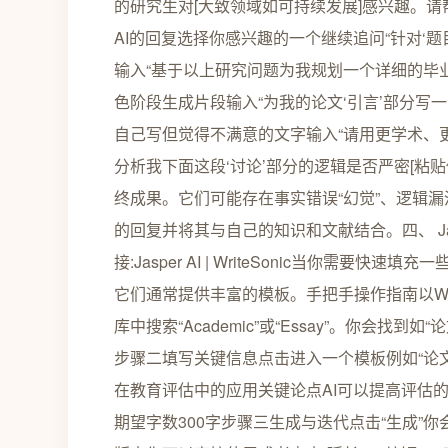
的研究生对[大致领域如可持续发展]感兴趣。请帮我 
AI的回复选择你感兴趣的一个继续追问“针对‘
输入“基于以上研究问题为我规划一个详细的毕
色阶段生成片段输入“为我的论文‘引言’部分写
自己写但觉得不满意的文字输入“请用更学术、更
分析我下面这段‘讨论’部分的逻辑是否严密[粘贴
终成果。它们可能存在事实错误“幻觉”、逻辑
的回复并将其与自己的知识和文献结合。四、 Jasper
接:Jasper AI | WriteSonic当你需
它们通常提供丰富的模板。手把手操作指南以Write
库中搜索“Academic”或“Essay”。你会找
步骤二填写关键信息点击进入一个模板例如“论
在教育评估中的应用关键论点AI可以提高评估
期望字数300字步骤三生成与迭代点击“生成”