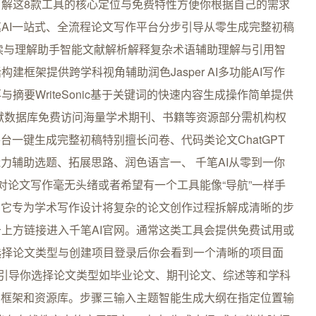
解这8款工具的核心定位与免费特性方便你根据自己的需求
AI一站式、全流程论文写作平台分步引导从零生成完整初稿
文献阅读与理解助手智能文献解析解释复杂术语辅助理解与引用智
框架提供跨学科视角辅助润色Jasper AI多功能AI写作
要WriteSonic基于关键词的快速内容生成操作简单提供
文献数据库免费访问海量学术期刊、书籍等资源部分需机构权
台一键生成完整初稿特别擅长问卷、代码类论文ChatGPT
力辅助选题、拓展思路、润色语言一、 千笔AI从零到一你
你对论文写作毫无头绪或者希望有一个工具能像“导航”一样手
。它专为学术写作设计将复杂的论文创作过程拆解成清晰的步
上方链接进入千笔AI官网。通常这类工具会提供免费试用或
选择论文类型与创建项目登录后你会看到一个清晰的项目面
会引导你选择论文类型如毕业论文、期刊论文、综述等和学科
的框架和资源库。步骤三输入主题智能生成大纲在指定位置输