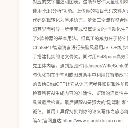
对应的文字描述和图表。这能节省你大量使用SP
使用“代码分析”功能。上传你的项目代码文件
代码逻辑转化为学术语言。步骤三全流程整合
照其界面引导一步步完成整篇论文的“自动化生
了8款神器的基本用法。但真正的威力在于将它
ChatGPT/智谱清言进行头脑风暴用JSTO
手搭建扎实的论文骨架。同时用SciSpace高
充主体内容。遇到瓶颈时用Jasper/WriteSo
与优化期在千笔AI或图灵助手中利用其智能改写
落丢给ChatGPT让它从语言流畅性和逻辑性
检查所有AI生成内容的准确性、逻辑的连贯性
具做最后检查。最后提醒AI是强大的“副驾驶”和
诚信。善用工具保持批判你的论文写作之旅必
笔AI(官网直达)https://www.qianbixiezuo.com