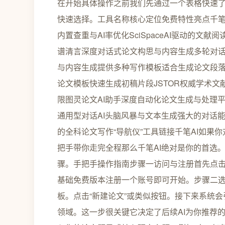
在开始具体操作之前我们先通过一个表格快速了
快速选择。工具名称核心定位免费特性亮点千笔
内置查重与AI率优化SciSpaceAI驱动的
谱清言深度对话式论文构思与内容生成多轮对话构建
与内容生成提供多种写作模板适合生成论文段落与摘
论文模板快速生成初稿片段JSTOR权威学术
限图灵论文AI助手深度自动化论文生成与处理平
通用型对话AI头脑风暴与文本生成强大的对话能
的全科论文写作“导航仪”工具链接千笔AI如果
把手带你走完全程那么千笔AI绝对是你的首选
骤。手把手操作指南步骤一访问与注册首先点击
基础免费版本注册一个账号即可开始。步骤二
板。点击“新建论文”或类似按钮。接下来系统
领域。这一步很关键它决定了后续AI为你推荐