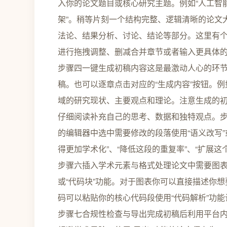
入你的论文题目或核心研究主题。例如“人工智能
架”。稍等片刻一个结构完整、逻辑清晰的论文
法论、结果分析、讨论、结论等部分。这里有
进行拖拽调整、删减合并章节或者输入更具体的指
步骤四一键生成初稿内容这是最激动人心的环节
稿。也可以逐章点击对应的“生成内容”按钮。例
域的研究现状、主要观点和理论。注意生成的初稿
仔细阅读补充自己的思考、数据和独特观点。步
的编辑器中选中需要修改的段落使用“语义改写”
得更加学术化”、“降低这段的重复率”、“扩展
步骤六插入学术元素与格式处理论文中需要图表、
或“代码块”功能。对于图表你可以直接描述你
码可以粘贴你的核心代码段使用“代码解析”功
步骤七合规性检查与导出完成初稿后利用平台内置