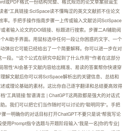
ord或PDF格式一份结构完整、格式规范的论文草案就诞生
“解读者”工具链接:SciSpace读不懂晦涩的英文文献抓不住论文
读效率。手把手操作指南步骤一上传或输入文献访问SciSpace
或者输入论文的DOI链接、标题进行搜索。步骤二AI辅助阅
个AI助手界面。用鼠标选中任何一段让你困惑的文字、一个
自动弹出它可能已经给出了一个简要解释。你可以进一步在对
一段。”“这个公式在研究中起到了什么作用”“作者在这部分
局限性”AI会基于文献内容给出精准、易读的答案帮你快速穿
解文献后你可以将SciSpace解析出的关键信息、总结和
综述或理论基础的素材。这比你自己逐字翻译和总结要高效得
档”工具链接:智谱清言 | ChatGPT这两款都是强大的对话式
帮助。我们可以把它们当作随时可以讨论的“聪明同学”。手把
步骤一明确你的对话目标打开ChatGPT不要只是说“帮我写论
用Prompt指令选题与开题阶段输入“我是一名[你的专业]