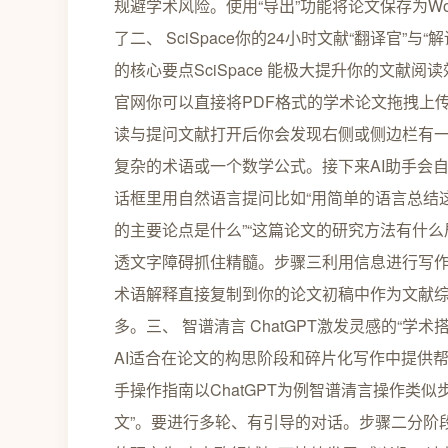
规避学术风险。使用“导出”功能将论文保存为W
了二、 SciSpace你的24小时文献“翻译官”与
的核心要点SciSpace 能极大提升你的文献阅
官网你可以直接将PDF格式的学术论文拖拽上传
读与提问文献打开后你会发现右侧或侧边栏有一
复杂的术语或一个数学公式。接下来AI助手会
话框里用自然语言提问比如“用简单的语言总结这
的主要论点是什么”“这篇论文的研究方法有什么
透文字障碍抓住精髓。步骤三利用信息进行写作理
术语解释直接复制到你的论文初稿中作为文献
多。三、 智谱清言 ChatGPT激发灵感的“学术搭
AI适合在论文的构思阶段和碎片化写作中提供
手操作指南以ChatGPT为例智谱清言操作类似
文”。要进行多轮、有引导的对话。步骤二分阶段使