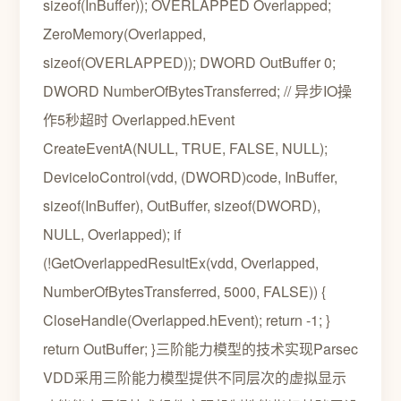
sizeof(InBuffer)); OVERLAPPED Overlapped;
ZeroMemory(Overlapped,
sizeof(OVERLAPPED)); DWORD OutBuffer 0;
DWORD NumberOfBytesTransferred; // 异步IO操
作5秒超时 Overlapped.hEvent
CreateEventA(NULL, TRUE, FALSE, NULL);
DeviceIoControl(vdd, (DWORD)code, InBuffer,
sizeof(InBuffer), OutBuffer, sizeof(DWORD),
NULL, Overlapped); if
(!GetOverlappedResultEx(vdd, Overlapped,
NumberOfBytesTransferred, 5000, FALSE)) {
CloseHandle(Overlapped.hEvent); return -1; }
return OutBuffer; }三阶能力模型的技术实现Parsec
VDD采用三阶能力模型提供不同层次的虚拟显示