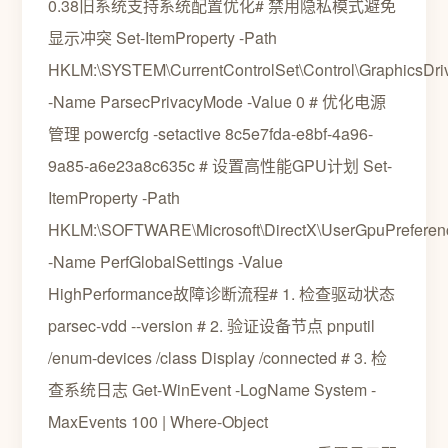
0.38旧系统支持系统配置优化# 禁用隐私模式避免
显示冲突 Set-ItemProperty -Path
HKLM:\SYSTEM\CurrentControlSet\Control\GraphicsDriv
-Name ParsecPrivacyMode -Value 0 # 优化电源
管理 powercfg -setactive 8c5e7fda-e8bf-4a96-
9a85-a6e23a8c635c # 设置高性能GPU计划 Set-
ItemProperty -Path
HKLM:\SOFTWARE\Microsoft\DirectX\UserGpuPreferen
-Name PerfGlobalSettings -Value
HighPerformance故障诊断流程# 1. 检查驱动状态
parsec-vdd --version # 2. 验证设备节点 pnputil
/enum-devices /class Display /connected # 3. 检
查系统日志 Get-WinEvent -LogName System -
MaxEvents 100 | Where-Object