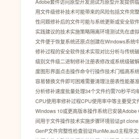
Adobe套件访问原型开发测试为原型开发提供
用文件级修补技术可能带来的风险包括文件完
性问题修补后的文件可能与系统更新或安全软
实践建议的技术实施策略隔离环境测试先在虚
文件便于恢复系统还原点创建在Windows系
修补过程的安全软件技术实现对比分析与传统破解
级别文件级二进制修补注册表修改或系统级破解兼
度图形界面点击操作命令行操作技术门槛高系
容易替换文件即可困难需要清理注册表性能基
分析修补速度批量处理34个文件约需70秒平均每
CPU使用率修补过程CPU使用率中等主要受
Windows 10或更高版本操作系统已安装Adob
间用于文件操作技术实施步骤环境验证git clone https://g
GenP文件完整性检查验证RunMe.au3主程序文件检查