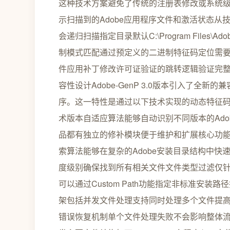
这种技术方案避免了传统的注册表修改或系统级破解
示扫描到的Adobe应用程序文件和激活状态
会递归扫描指定目录默认C:\Program Files
制模式匹配通过预定义的二进制特征码定位需
件应用补丁修改许可证验证的跳转逻辑验证完
容性设计Adobe-GenP 3.0版本引入了全新
序。这一特性是通过以下技术实现的动态特征
术版本自适应算法能够自动识别不同版本的Ado
品都有独立的修补模块便于维护和扩展核心功
索算法能够在复杂的Adobe安装目录结构中
度级别确保找到所有相关文件文件类型过滤仅针对特
可以通过Custom Path功能指定非标准安装路
架包括并发文件处理支持同时处理多个文件提
错误恢复机制单个文件处理失败不会影响整体流程技