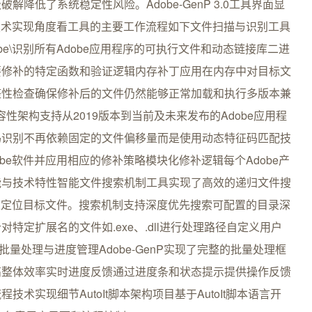
降低了系统稳定性风险。Adobe-GenP 3.0工具界面显
从技术实现角度看工具的主要工作流程如下文件扫描与识别工具
\Adobe\识别所有Adobe应用程序的可执行文件和动态链接库二进
要修补的特定函数和验证逻辑内存补丁应用在内存中对目标文
整性检查确保修补后的文件仍然能够正常加载和执行多版本兼
的兼容性架构支持从2019版本到当前及未来发布的Adobe应用程
码识别不再依赖固定的文件偏移量而是使用动态特征码匹配技
be软件并应用相应的修补策略模块化修补逻辑每个Adobe产
能与技术特性智能文件搜索机制工具实现了高效的递归文件搜
快速定位目标文件。搜索机制支持深度优先搜索可配置的目录深
定扩展名的文件如.exe、.dll进行处理路径自定义用户
径批量处理与进度管理Adobe-GenP实现了完整的批量处理框
高整体效率实时进度反馈通过进度条和状态提示提供操作反馈
术实现细节AutoIt脚本架构项目基于AutoIt脚本语言开