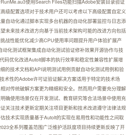
.au3使用Search Files功能扫描Adobe安装目录验证
度高级配置选项对于技术用户还可以考虑以下高级配置自定义
批量自动化通过脚本实现多台机器的自动化部署监控与日志添
展望未来技术改进方向基于当前技术架构可能的改进方向包括
术挑战性能优化减少高CPU使用率问题提升用户体验扩展产
方案自动化测试框架集成自动化测试验证修补效果开源协作与技
献代码优化改进AutoIt脚本的执行效率和稳定性兼容性扩展增
详细的技术文档和API说明测试用例贡献自动化测试用例和验
一种技术性的Adobe许可证验证解决方案适用于特定的技术场
法相对传统破解方案更为精细和安全。然而用户需要充分理解
议明确使用场景仅在开发测试、教育研究等合法场景中使用充
验证关注技术更新定期关注项目更新和技术改进遵守法律法规
技术实现质量基于AutoIt的实现在易用性和功能性之间取
19-2023全系列覆盖范围广泛维护活跃度项目持续更新反映了开