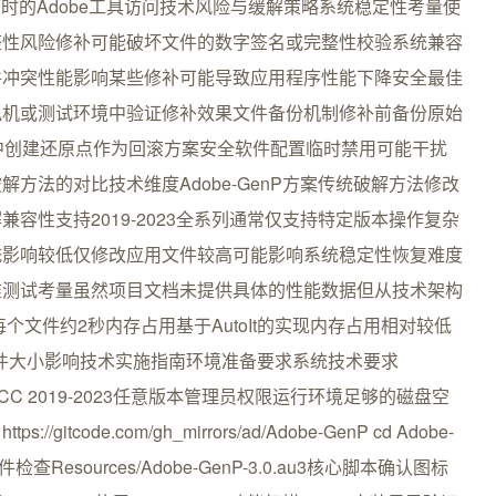
临时的Adobe工具访问技术风险与缓解策略系统稳定性考量使
整性风险修补可能破坏文件的数字签名或完整性校验系统兼容
件冲突性能影响某些修补可能导致应用程序性能下降安全最佳
拟机或测试环境中验证修补效果文件备份机制修补前备份原始
统中创建还原点作为回滚方案安全软件配置临时禁用可能干扰
方法的对比技术维度Adobe-GenP方案传统破解方法修改
容性支持2019-2023全系列通常仅支持特定版本操作复杂
统影响较低仅修改应用文件较高可能影响系统稳定性恢复难度
准测试考量虽然项目文档未提供具体的性能数据但从技术架构
个文件约2秒内存占用基于AutoIt的实现内存占用相对较低
文件大小影响技术实施指南环境准备要求系统技术要求
e CC 2019-2023任意版本管理员权限运行环境足够的磁盘空
itcode.com/gh_mirrors/ad/Adobe-GenP cd Adobe-
Resources/Adobe-GenP-3.0.au3核心脚本确认图标