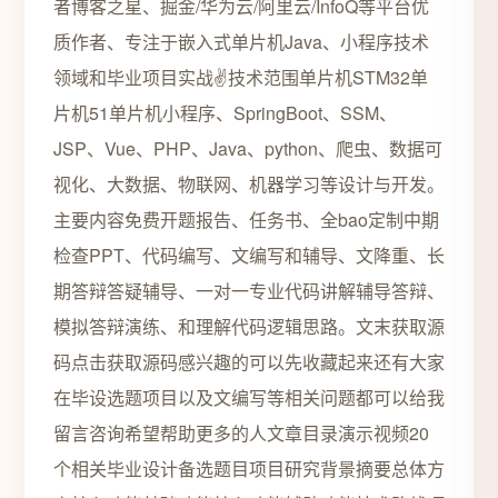
者博客之星、掘金/华为云/阿里云/InfoQ等平台优
质作者、专注于嵌入式单片机Java、小程序技术
领域和毕业项目实战✌️技术范围单片机STM32单
片机51单片机小程序、SpringBoot、SSM、
JSP、Vue、PHP、Java、python、爬虫、数据可
视化、大数据、物联网、机器学习等设计与开发。
主要内容免费开题报告、任务书、全bao定制中期
检查PPT、代码编写、文编写和辅导、文降重、长
期答辩答疑辅导、一对一专业代码讲解辅导答辩、
模拟答辩演练、和理解代码逻辑思路。文末获取源
码点击获取源码感兴趣的可以先收藏起来还有大家
在毕设选题项目以及文编写等相关问题都可以给我
留言咨询希望帮助更多的人文章目录演示视频20
个相关毕业设计备选题目项目研究背景摘要总体方