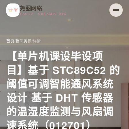
尧图网络
YAOTU · CERAMIC OPS
首页
/
新闻资讯
/
详情
【单片机课设毕设项
目】基于 STC89C52 的
阈值可调智能通风系统
设计 基于 DHT 传感器
的温湿度监测与风扇调
速系统（012701）