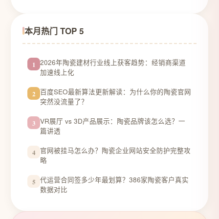
本月热门 TOP 5
2026年陶瓷建材行业线上获客趋势：经销商渠道
1
加速线上化
百度SEO最新算法更新解读：为什么你的陶瓷官网
2
突然没流量了？
VR展厅 vs 3D产品展示：陶瓷品牌该怎么选？一
3
篇讲透
官网被挂马怎么办？陶瓷企业网站安全防护完整攻
4
略
代运营合同签多少年最划算？386家陶瓷客户真实
5
数据对比