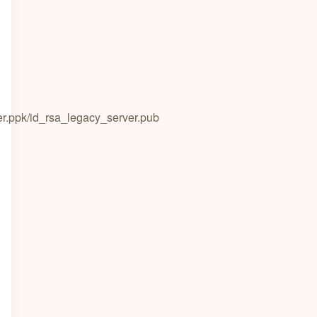
.ppk/id_rsa_legacy_server.pub