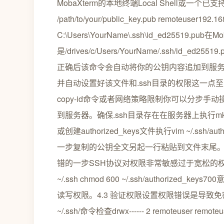
MobaXterm的本地终端Local Shell或一个已支
/path/to/your/public_key.pub remoteu
C:\Users\YourName\.ssh\id_ed25519.p
是/drives/c/Users/YourName/.ssh/id
正确后该命令会自动将你的公钥内容追加到服务器上remot
并自动设置好该文件和.ssh目录的权限这一点
copy-id命令或者网络策略限制你可以分步手动
到服务器。确保.ssh目录存在在服务器上执行mkdi
或创建authorized_keys文件执行vim ~/.ssh/aut
一步复制的公钥全文另起一行粘贴到文件末尾
错的一步SSH协议对权限非常敏感过于宽松的权限
~/.ssh chmod 600 ~/.ssh/authori
读写权限。4.3 验证权限设置权限错误是导致免
~/.ssh/命令检查drwx------ 2 remoteuser remoteuse