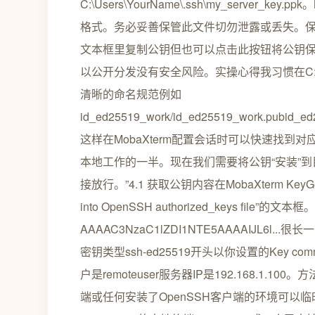
C:\Users\YourName\.ssh\my_server_
格式。务必妥善保管此文件切勿泄露或丢失。保存公钥
文本框里复制公钥但也可以点击此按钮将公钥保存为一
以公开分发没有安全风险。实操心得我习惯在C:\Us
清晰的命名规范例如
id_ed25519_work/id_ed25519_work.pubid_ed25
这样在MobaXterm配置会话时可以快速找到
本地工作的一半。现在我们需要将公钥“安装”
接放行。”4.1 获取公钥内容在MobaXterm KeyGe
into OpenSSH authorized_keys fil
AAAAC3NzaC1lZDI1NTE5AAAAIJL6l...
密钥类型ssh-ed25519开头以你设置的Key 
户是remoteuser服务器IP是192.168.1.10
端或任何安装了OpenSSH客户端的环境可以