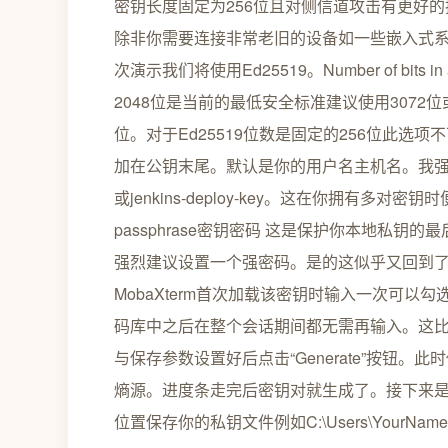
密钥长度固定为256位且对侧信道攻击有更好的抵
除非你需要连接非常老旧的设备如一些嵌入式系统
次演示我们将使用Ed25519。Number of bits 
2048位是当前的最低安全标准建议使用3072位
位。对于Ed25519位数是固定的256位此选项不
加在公钥末尾。默认是你的用户名主机名。我强烈建议
或jenkins-deploy-key。这在你拥有多对密钥
passphrase密钥密码 这是保护你本地私
强烈建议设置一个强密码。是的这似乎又回到了
MobaXterm首次加载该密钥时输入一次可以勾选“Sav
码库中之后在整个会话期间都无需再输入。这比每
与保存参数设置好后点击“Generate”按钮
熵源。进度条走完后密钥对就生成了。接下来是保存保
位置保存你的私钥文件例如C:\Users\YourName\.s