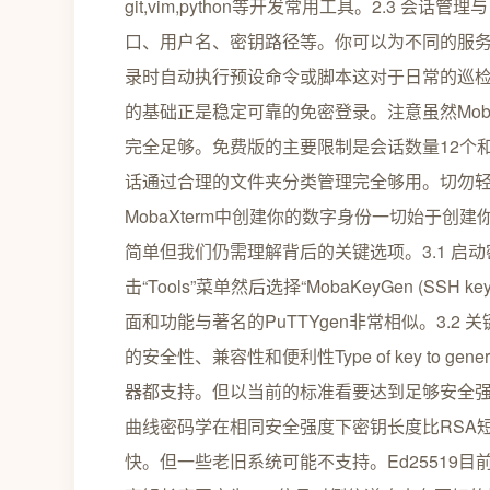
git,vim,python等开发常用工具。2.3
口、用户名、密钥路径等。你可以为不同的服
录时自动执行预设命令或脚本这对于日常的巡
的基础正是稳定可靠的免密登录。注意虽然MobaXt
完全足够。免费版的主要限制是会话数量12个
话通过合理的文件夹分类管理完全够用。切勿轻信
MobaXterm中创建你的数字身份一切始于创建
简单但我们仍需理解背后的关键选项。3.1 启动
击“Tools”菜单然后选择“MobaKeyGen (SS
面和功能与著名的PuTTYgen非常相似。3.
的安全性、兼容性和便利性Type of key to 
器都支持。但以当前的标准看要达到足够安全强度密
曲线密码学在相同安全强度下密钥长度比RSA短得
快。但一些老旧系统可能不支持。Ed25519