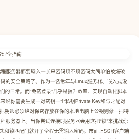
录远程服务器都要输入一长串密码烦不烦密码太简单怕被爆破
的安全策略了。作为一名常年与Linux服务器、嵌入式设
ll是我们的日常。而“免密登录”几乎是提升效率、实现自动化脚本
你需要生成一对密钥一个私钥Private Key和与之配对
唯一一把钥匙必须绝对保密存放在你的本地电脑上公钥则像一把特
程服务器上。当你尝试连接时服务器会用这把“锁”来挑战你
钥匙和锁匹配门就开了全程无需输入密码。市面上SSH客户端