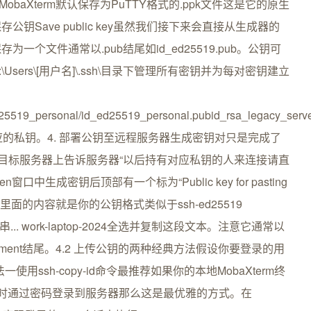
key.ppk。MobaXterm默认保存为PuTTY格式的.ppk文件这是它的原生
Save public key虽然我们接下来会直接从生成器的
个文件通常以.pub结尾如id_ed25519.pub。公钥可
ers\[用户名]\.ssh\目录下管理所有密钥并为每对密钥建立
519_personal/id_ed25519_personal.pubid_rsa_legacy_server
对应的私钥。4. 部署公钥至远程服务器生成密钥对只是完成了
到目标服务器上告诉服务器“以后持有对应私钥的人来连接请直
n窗口中生成密钥后顶部有一个标为“Public key for pasting
e”的文本框。里面的内容就是你的公钥格式类似于ssh-ed25519
很长一串... work-laptop-2024全选并复制这段文本。注意它通常以
comment结尾。4.2 上传公钥的两种经典方法假设你要登录的用
0。方法一使用ssh-copy-id命令最推荐如果你的本地MobaXterm终
临时通过密码登录到服务器那么这是最优雅的方式。在