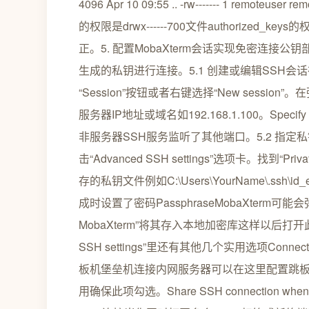
4096 Apr 10 09:55 .. -rw------- 1 remoteus
的权限是drwx------700文件authorized_ke
正。5. 配置MobaXterm会话实现免密连接公
生成的私钥进行连接。5.1 创建或编辑SSH会话在M
“Session”按钮或者右键选择“New session
服务器IP地址或域名如192.168.1.100。Speci
非服务器SSH服务监听了其他端口。5.2 指
击“Advanced SSH settings”选项卡。找
存的私钥文件例如C:\Users\YourName\.ssh
成时设置了密码PassphraseMobaXterm可能
MobaXterm”将其存入本地加密库这样以后打开
SSH settings”里还有其他几个实用选项Connect t
板机堡垒机连接内网服务器可以在这里配置跳板机的连
用确保此项勾选。Share SSH connection w