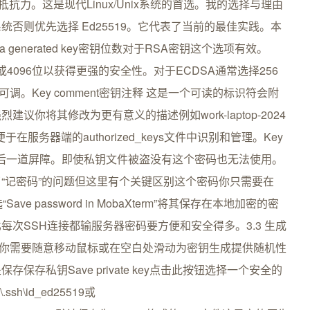
抗力。这是现代Linux/Unix系统的首选。我的选择与理由
否则优先选择 Ed25519。它代表了当前的最佳实践。本
in a generated key密钥位数对于RSA密钥这个选项有效。
或4096位以获得更强的安全性。对于ECDSA通常选择256
可调。Key comment密钥注释 这是一个可读的标识符会附
你将其修改为更有意义的描述例如work-laptop-2024
时便于在服务器端的authorized_keys文件中识别和管理。Key
钥的最后一道屏障。即使私钥文件被盗没有这个密码也无法使用。
“记密码”的问题但这里有个关键区别这个密码你只需要在
e password in MobaXterm”将其保存在本地加密的密
次SSH连接都输服务器密码要方便和安全得多。3.3 生成
。此时你需要随意移动鼠标或在空白处滑动为密钥生成提供随机性
存私钥Save private key点击此按钮选择一个安全的
sh\id_ed25519或