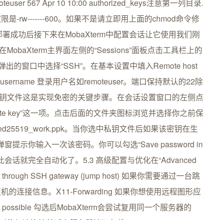
er remoteuser 567 Apr 10 10:00 authorized_keys注意第一列目录.
ys的权限是-rw-------600。如果不是请立即用上面的chmod命令修
钥部署成功后接下来在MobaXterm中配置会话让它使用我们刚
obaXterm主界面左侧的“Sessions”面板点击工具栏上的
”。在弹出的窗口中选择“SSH”。在基本设置中填入Remote host
fy username 登录用户名如remoteuser。端口保持默认的22除
定私钥文件这是实现免密的关键步骤。在会话设置窗口的左侧点
到“Private key”这一项。点击后面的文件夹图标浏览并选择你之前保
\id_ed25519_work.ppk。当你选中私钥文件后如果该密钥在生
会弹窗提示你输入一次该密码。你可以勾选“Save password in
此会话就完全自动化了。5.3 高级配置与优化在“Advanced
hrough SSH gateway (jump host) 如果你需要通过一台跳
接信息。X11-Forwarding 如果你想使用远程图形应
hen possible 勾选后MobaXterm会尝试复用同一个服务器的