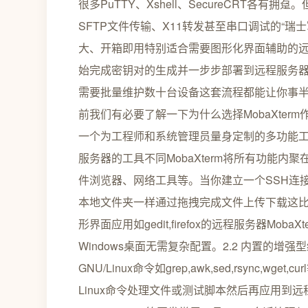
很多PuTTY、Xshell、SecureCRT各有
SFTP文件传输、X11转发甚至串口调试的“瑞士
大、开箱即用特别适合需要图形化界面辅助的远程
始完成密钥对的生成并一步步部署到远程服务器
需要批量维护数十台设备这套流程都能让你事半功倍
前我们有必要了解一下为什么选择MobaXter
一个为工程师和系统管理员量身定制的多功能工作
服务器的工具不同MobaXterm将所有功能内
件浏览器、网络工具等。当你建立一个SSH连
本地文件夹一样通过拖拽完成文件上传下载这比记
形界面应用如gedit,firefox的远程服务器Mo
Windows桌面无需复杂配置。2.2 内置的增强型
GNU/Linux命令如grep,awk,sed,rsync,
Linux命令处理文件或测试脚本然后再应用到