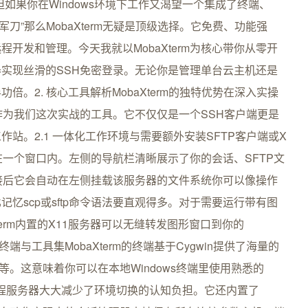
拥趸。但如果你在Windows环境下工作又渴望一个集成了终端、
军刀”那么MobaXterm无疑是顶级选择。它免费、功能强
开发和管理。今天我就以MobaXterm为核心带你从零开
实现丝滑的SSH免密登录。无论你是管理单台云主机还是
。2. 核心工具解析MobaXterm的独特优势在深入实操
m作为我们这次实战的工具。它不仅仅是一个SSH客户端更是
站。2.1 一体化工作环境与需要额外安装SFTP客户端或X
聚在一个窗口内。左侧的导航栏清晰展示了你的会话、SFTP文
接后它会自动在左侧挂载该服务器的文件系统你可以像操作
忆scp或sftp命令语法要直观得多。对于需要运行带有图
baXterm内置的X11服务器可以无缝转发图形窗口到你的
终端与工具集MobaXterm的终端基于Cygwin提供了海量的
wget,curl等。这意味着你可以在本地Windows终端里使用熟悉的
远程服务器大大减少了环境切换的认知负担。它还内置了