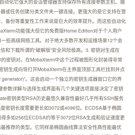
 会话管理与自动化它强大的会话管理器支持保存所有连接参数主机、端
务器或任务创建分类文件夹一键连接。更强大的是它支持在登
检、备份等重复性工作来说是巨大的效率提升。而这些自动化
erm功能强大但它的免费版Home Edition对于个人用户
和一些高级网络工具。对于绝大多数开发和运维场景12个会
和下载所谓的“破解版”安全风险极高。3. 密钥对生成在
你的密钥对。在MobaXterm中这个过程被图形化封装得非常
密钥生成向导打开MobaXterm在主界面顶部工具栏找到并点
H key generator)”。这会启动一个独立的密钥生成器窗口它的界
2 关键参数详解与选择生成界面有几个关键选项直接决定了密钥
generate密钥类型RSA历史最悠久兼容性最好几乎所有SSH服务
钥长度需要更长如3072或4096位。ECDSA基于椭圆
多如256位ECDSA约等于3072位RSA生成和验证速度更
目前最推荐的类型。它同样是椭圆曲线算法安全性高性能最优