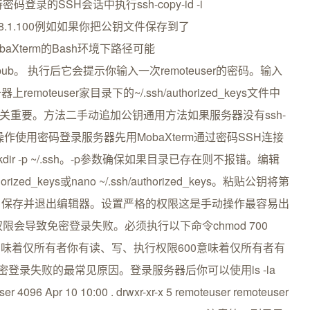
持密码登录的SSH会话中执行ssh-copy-id -i
ser192.168.1.100例如如果你把公钥文件保存到了
ub在MobaXterm的Bash环境下路径可能
_ed25519.pub。 执行后它会提示你输入一次remoteuser的密码。输入
euser家目录下的~/.ssh/authorized_keys文件中
至关重要。方法二手动追加公钥通用方法如果服务器没有ssh-
操作使用密码登录服务器先用MobaXterm通过密码SSH连接
r -p ~/.ssh。-p参数确保如果目录已存在则不报错。编辑
horized_keys或nano ~/.ssh/authorized_keys。粘贴公钥将第
。保存并退出编辑器。设置严格的权限这是手动操作最容易出
会导致免密登录失败。必须执行以下命令chmod 700
zed_keys700意味着仅所有者你有读、写、执行权限600意味着仅所有者有
密登录失败的最常见原因。登录服务器后你可以使用ls -la
r 4096 Apr 10 10:00 . drwxr-xr-x 5 remoteuser remoteuser