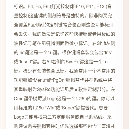
标识。F4, F5, F6 (灯光控制)和F10, F11, F12 (音
量控制)这些键的侧刻符号是独特的。除非购买完
全覆盖F区侧刻的定制键帽套装否则这些功能标识
会丢失。我的做法是记忆这些快捷键或者用极细的
油性记号笔在新键帽侧面做微小标记。右Shift左侧
的Ins键这是一个1u键。很多键帽套装会包含“Ins”
或“Insert”键。右Alt右侧的SysRq键这是一个1u
键。极少有套装包含此键。我通常用一个不常用的
功能键如“Menu”或“PgDn”键帽替代并在系统中将
其重映射为SysRq功能详见后文软件定制部分。左
Cmd键带树莓派Logo这是一个1.25u的键。你可以
用标准的1.25u “Win”或“Super”键帽替代。想要
Logo只能寻找第三方定制服务或自己贴贴纸。采
购建议购买键帽套装时优先选择那些包含丰富增补