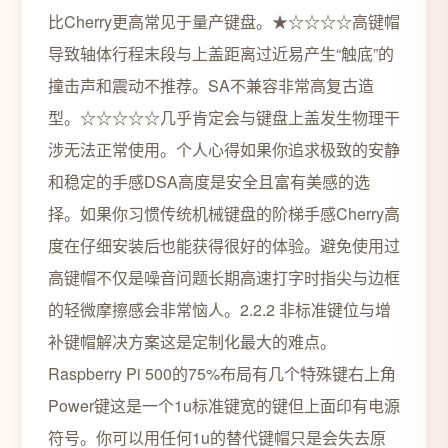
比Cherry更高常见于量产键盘。★☆☆☆☆高键帽
导致轴体行程末段与上盖距离过近易产生“触底”的
撞击声和震动不推荐。SA不兼容非常高复古造
型。☆☆☆☆☆几乎肯定会与键盘上盖发生物理干
涉无法正常使用。个人心得如果你追求极致的安静
和稳定的手感DSA高度是安全且富有美感的选
择。如果你习惯传统机械键盘的阶梯手感Cherry高
度在仔细安装后也能获得很好的体验。避免使用过
高键帽不仅是噪音问题长期高速打字时指尖与边框
的轻微摩擦感会非常恼人。2.2.2 非标准键位与增
补键帽解决方案这是定制化最大的难点。
Raspberry Pi 500的75%布局有几个特殊键右上角
Power键这是一个1u标准键宽的键但上面印有电源
符号。你可以用任何1u的替代键帽只是会失去原