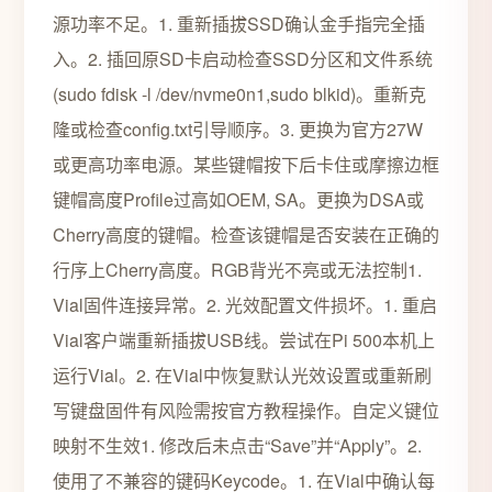
源功率不足。1. 重新插拔SSD确认金手指完全插
入。2. 插回原SD卡启动检查SSD分区和文件系统
(sudo fdisk -l /dev/nvme0n1,sudo blkid)。重新克
隆或检查config.txt引导顺序。3. 更换为官方27W
或更高功率电源。某些键帽按下后卡住或摩擦边框
键帽高度Profile过高如OEM, SA。更换为DSA或
Cherry高度的键帽。检查该键帽是否安装在正确的
行序上Cherry高度。RGB背光不亮或无法控制1.
Vial固件连接异常。2. 光效配置文件损坏。1. 重启
Vial客户端重新插拔USB线。尝试在Pi 500本机上
运行Vial。2. 在Vial中恢复默认光效设置或重新刷
写键盘固件有风险需按官方教程操作。自定义键位
映射不生效1. 修改后未点击“Save”并“Apply”。2.
使用了不兼容的键码Keycode。1. 在Vial中确认每