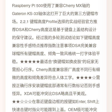
Raspberry Pi 500使用了兼容Cherry MX轴的
Gateron KS-33轴体这打开了巨大的第三方键帽市
场。2.2.1 键帽高度Profile选择的实战经验官方推
荐DSA和Cherry高度这是基于键盘上盖结构设计
的保守建议。经过我的多轮测试结论如下键帽高度
兼容性手感特点推荐指数注意事项DSA完美兼容
球帽所有键帽高度、倾角一致风格统一打字体验平
稳。★★★★★最适合“换键帽如换皮肤”的玩家无
需担心行序。Cherry高度兼容原厂高度不同行有细
微的高度和倾角差异符合人体工学。★★★★☆需
按正确行序安装键帽底部通常有行数标记否则手感
怪异。XDA可能冲突比DSA略高且平美观。
★★☆☆☆在靠近键盘边框的按键如Enter, Shift上
快速击键时指尖可能蹭到上盖。OEM极可能冲突