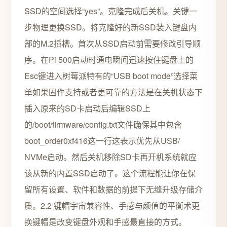
SSD的空间选择“yes”。克隆完成后关机。关键一
步物理更换SSD。将克隆好的新SSD装入键盘内
部的M.2插槽。首次从SSD启动前需要修改引导顺
序。在Pi 500启动时通电瞬间迅速按住键盘上的
Esc键进入树莓派特有的“USB boot mode”选择菜
单如果固件支持或者更可靠的方法是在关机状态下
插入原来的SD卡启动后编辑SSD上
的/boot/firmware/config.txt文件确保其中包含
boot_order0xf416这一行这表示优先从USB/
NVMe启动。然后关机移除SD卡再开机系统就应
该从新的内置SSD启动了。这个流程能让你在保
留所有设置、软件和数据的前提下无缝升级存储介
质。2.2 键帽宇宙兼容性、手感与颜值的平衡术更
换键帽是改变键盘外观和手感最直接的方式。