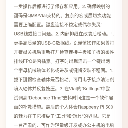
一步操作后都进行了保存和应用。2. 确保映射的
键码是QMK/Vial支持的。复杂的宏或层切换功能
需要正确配置。键盘连接不稳定或偶尔失灵1.
USB线或接口问题。2. 内部排线在改装后松动。1.
更换高质量的USB-C数据线。2.谨慎操作如果曾打
开键盘关机后重新打开检查连接主板和子板的柔性
排线FPC是否插紧。打字时出现连击一个键出两
个字母机械轴体老化或进灰或键帽安装不稳固。1.
拔下键帽检查轴体是否松动。可用电子接点清洁剂
喷入轴体并反复按压。2. 在Vial的“Settings”中尝
试调高“Debounce Time”去抖时间这是一个软件层
面的补救措施。最后的个人体会Raspberry Pi 500
的魅力在于它模糊了“工具”和“玩具”的界限。它是
一台严肃的、可作为轻量级开发或办公主机的电脑