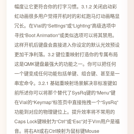
幅度让它更符合你的打字习惯。3.1.2 关闭启动彩
虹动画很多用户觉得开机时的彩虹跑马灯动画略显
冗长。在Vial的“Settings”或“Lighting”高级选项中
寻找“Boot Animation”或类似选项可以将其禁用。
这样开机后键盘会直接进入你设定的默认光效预设
更加干净利落。3.2 键位重映射打造你的专属布局
这是QMK键盘最强大的功能之一。你可以把任何
一个键变成任何功能包括单键、组合键、甚至是一
串宏命令。3.2.1 基础重映射场景解决非标准键如
前所述你可以将那个替代了SysRq键的“Menu”键
在Vial的“Keymap”标签页中直接拖拽一个“SysRq”
功能到对应的物理键位上。提升效率将不常用的
Caps Lock键映射为“Ctrl”或“Esc”对于Vim用户是福
音。将右Alt或右Ctrl映射为鼠标键Mouse