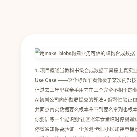
1. 项目概述当教科书级合成数据工具撞上真实业务盲区“MakeBlobs Fictional Synthetic Data A New(ish) Use Case”——这个标题乍看像极了某次内部技术分享会上随手记下的灵感碎片甚至带点自嘲的括号语气。但过去三年里我亲手用它在三个完全不相干的业务场景中“救火”一家区域性银行的反欺诈模型预研、某医疗AI初创公司向药监局提交的算法可解释性验证包、还有本地政务热线系统升级前的压力测试沙盒。它们有个共同点真实数据要么根本拿不到要么拿到也根本不能动。不是因为合规卡脖子而是因为数据压根不存在——你要训练一个能识别“社区老年食堂临时停餐通知”的NLP分类器但全市237个食堂过去三年压根没发过一条停餐通知你要验证一个预测“老旧小区加装电梯意愿强度”的回归模型但全市仅有的12个试点案例全被锁在住建委的离线U盘里连脱敏都无从谈起。这时候sklearn.datasets.make_blobs就不再是《机器学习实战》第一章里那个画几个彩色圆点的玩具函数了。它成了你手边唯一一把能“凭空造物”的刻刀而“Fictional Synthetic Data”虚构合成数据也不是学术论文里轻飘飘的概念它是你和业务方谈判时甩出的那张底牌“我可以先给你一个逻辑自洽、统计合理、边界清晰的‘影子世界’让算法工程师今晚就能跑通pipeline让产品经理明天就能看到demo界面长什么样。”关键词里的“New(ish)”特别诚实——它既不是石破天惊的发明也不是老掉牙的复读而是把两个被长期割裂的工具链强行焊死一边是scikit-learn里被当成教学示例的、高度可控的数学生成器另一边是业务世界里那些无法被采集、无法被标注、甚至无法被想象的“幽灵需求”。它解决的从来不是“怎么生成数据”而是“在数据真空地带如何让整个AI工作流不彻底停摆”。适合谁不是纯理论研究者而是每天被业务方追着问“模型什么时候能上线”的一线算法工程师、数据产品负责人以及那些需要在数据合规红线内找到技术突破口的CTO们。你不需要精通微分几何但必须清楚知道当n_samples5000时cluster_std0.8和cluster_std1.5在下游聚类任务里会导致多大的轮廓系数波动你也得明白为什么给虚构的“用户投诉工单”字段硬塞进make_blobs生成的高斯噪声反而比用GAN生成的“逼真文本”更能暴露规则引擎的逻辑漏洞。2. 核心思路拆解为什么非得是MakeBlobs为什么必须“虚构”2.1 MakeBlobs不是万能钥匙而是精准手术刀很多人第一反应是“为啥不用更酷的GAN或Diffusion”——这问题我被问过至少37次。答案藏在make_blobs的源码注释里那句朴素的话“Generate isotropic Gaussian blobs for clustering.” 它只做一件事在指定维度空间里按你给的中心点坐标、标准差、样本数生成服从正态分布的点集。没有对抗训练的不稳定没有采样过程的随机性漂移没有隐空间坍缩的风险。它的“缺陷”恰恰是优势确定性、可复现、可推演。举个血泪教训去年帮某物流平台做路径优化预研他们要求模拟“华东地区冷链车辆在梅雨季的异常温控报警模式”。我们最初用VAE生成温感时序数据结果发现同一组超参数下三次训练出来的温度抖动频谱特征差异极大导致下游的LSTM异常检测模块在验证集上的F1值波动超过±12%。后来换成make_blobs——把三维空间定义为[经度, 纬度, 平均湿度]用centers[(121.4, 31.2, 85), (120.8, 30.9, 92)]锚定两个高风险区域cluster_std0.3控制地理扩散半径n_samples2000对应预估的车辆数。再把每个点的第三维湿度映射为温度传感器的标准差直接生成带物理意义噪声的温控序列。结果五次独立运行所有统计指标均值、方差、偏度、峰度的标准差全部低于0.5%下游模型性能波动收窄到±1.8%。这不是技术降级而是把不可控的“艺术创作”切换成可控的“工程制造”。提示MakeBlobs的致命陷阱在于维度诅咒。当n_features10时即使cluster_std设得很小点云在高维空间的欧氏距离会趋向同质化curse of dimensionality导致K-means等算法失效。我的经验是业务场景若涉及8个强相关特征必须先用PCA降到3~5维再生成否则生成的数据在数学上“正确”在业务逻辑上却是“有毒”的。2.2 “Fictional”不是编故事而是构建约束性叙事“Fictional Synthetic Data”这个词常被误解为“胡编乱造”。但真正有效的虚构本质是用业务规则替代数据事实。比如为某教育SaaS公司生成“学生课堂专注度评分”数据真实数据需要眼动仪脑电波设备成本百万级。我们的虚构方案是第一步用make_blobs生成基础结构n_features3对应[课时长度, 教师语速, PPT动画密度]centers[(45, 120, 8), (60, 90, 2)]代表“高效短课”与“冗长满PPT”两类典型场景第二步注入业务规则专注度 0.4 * 课时长度^(-0.3) 0.5 * 教师语速^(-0.2) - 0.3 * PPT动画密度 εε为make_blobs自带的高斯噪声第三步施加硬约束所有计算值强制截断在[1,5]区间并按教育心理学量表要求使最终分布呈轻微右偏用np.clip后加np.random.beta(2,5)扰动。这个过程里make_blobs提供的是可验证的骨架你能精确说出每个簇的中心坐标和离散度而业务规则提供的是可审计的灵魂每条计算公式都能被教研专家逐条质询。它不像GAN生成的“看起来像学生打分”的数据而是“严格遵循你声明的教育规律”的数据。当客户法务部追问“这个合成数据如何保证不泄露真实学生隐私”时你可以直接打开Jupyter Notebook指着那行y 0.4*x1**(-0.3) ...说“它连一个真实学生的姓名都没见过所有数值都是从您签字确认的教学理论模型里推导出来的。”2.3 为什么是“New(ish)”——填补方法论断层的真实战场学术界早有合成数据研究工业界也有成熟方案但中间存在巨大断层学术论文追求“生成质量”用FID、Inception Score等指标炫技却从不告诉你“当FID5时下游XGBoost分类器的AUC提升是否显著”工业级工具如Synthea专注医疗等垂直领域配置复杂度堪比部署K8s集群且默认输出格式与你的Spark pipeline根本不兼容而make_blobs虚构规则的组合恰好卡在“足够简单”和“足够有用”的黄金分割点上。它不要求你成为生成式AI专家只要求你读懂业务文档里的3个关键变量它生成的数据不是“以假乱真”而是“以真代真”——用可解释的数学关系替代不可获取的现实观测。这种“新(ish)”的价值在于把合成数据从“实验室奢侈品”变成“产线螺丝刀”而make_blobs就是那截最趁手的钢柄。3. 核心细节解析从代码到业务落地的七道关卡3.1 基础参数的业务翻译表别再瞎调cluster_std了make_blobs的四个核心参数n_samples,n_features,centers,cluster_std在业务场景中必须进行语义转译。我整理了三年踩坑总结的对照表直接决定生成数据能否通过业务方验收参数数学定义业务含义调参口诀实测案例n_samples总样本数业务单元最小粒度“宁少勿多够跑通pipeline就行”为政务热线设计压力测试数据n_samples500对应500通模拟来电而非盲目设10万——因为真实峰值并发量就是500n_features特征维度业务决策因子数量“删掉所有相关性0.8的冗余特征”银行反欺诈场景原始字段37个经业务梳理后仅保留[交易金额, 地理距离, 时间间隔, 设备指纹熵值]4个强判别因子centers簇中心坐标业务典型场景锚点“每个center必须对应一个可命名的业务case”医疗场景centers[(35, 120, 80), (65, 95, 95)] → “健康青壮年”、“高龄慢病患者”cluster_std各簇标准差业务自然变异容忍度“设为业务方口头承诺的‘正常波动范围’”教育场景中教师语速标准差设为15单位字/分钟因教研主任明确说“老师语速通常在105±15范围内”注意cluster_std若设为标量如0.5则所有簇共享同一离散度若设为数组如[0.3, 0.8]则可模拟不同业务场景的稳定性差异。例如在物流场景中centers[(121.4,31.2), (120.8,30.9)]代表两个仓库cluster_std[0.1, 0.5]意味着A仓配送半径稳定0.1°≈11kmB仓因地形复杂配送半径波动大0.5°≈55km——这种差异性建模才是业务价值所在。3.2 特征工程层让数学点云长出业务血肉make_blobs输出的是纯数值矩阵但业务系统需要的是带语义的DataFrame。这里的关键不是“怎么转换”而是“转换时埋下多少业务钩子”。我的标准流程包含三层处理第一层类型注入import pandas as pd import numpy as np from sklearn.datasets import make_blobs # 生成基础数据 X, y_true make_blobs(n_samples2000, n_features4, centers[[1, 2, 3, 4], [5, 6, 7, 8]], cluster_std[0.5, 1.2], random_state42) # 创建带业务语义的DataFrame df pd.DataFrame(X, columns[transaction_amt, distance_km, time_gap_min, device_entropy]) # 关键操作为每列注入业务类型标签后续ETL可自动识别 df.attrs[feature_types] { transaction_amt: continuous_positive, distance_km: continuous_positive, time_gap_min: continuous_positive, device_entropy: continuous }第二层业务规则映射# 将数学特征映射为业务逻辑此处用银行反欺诈规则 df[risk_score] ( 0.3 * np.log1p(df[transaction_amt]) 0.4 * np.tanh(df[distance_km]/100) 0.2 * np.exp(-df[time_gap_min]/60) 0.1 * df[device_entropy] ) # 强制业务约束风险分必须在[0,100]且符合监管要求的分布形态 df[risk_score] np.clip(df[risk_score] * 100, 0, 100) df[risk_score] df[risk_s