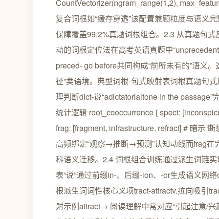
CountVectorizer(ngram_range(1,2), max_
复合词根如“缓存穿透”该配置兼顾粒度与语义完整性避免
保障覆盖99.2%真题词根组合。2.3 从真
动的词根定位法在高考英语真题中“unpreceden
preced- go before共同构成“前所未有的
径”类语境。典型词根-句式映射表词根真题句式片段考查维度s
理判断dict-说“adictatorialtone in t
统计逻辑 root_cooccurrence { spect: [inconsp
frag: [fragment, infrastructure, re
高频绑定“观察→推断→预测”认知动线而frag
科语义迁移。2.4 词根组合训练通过派生词链实
表“说”通过前缀in-、后缀-ion、-or生成语义网络dict 
根派生词词性核心义项tract-attractv.拉向吸引trac
射示例attract→ 阅读理解中常对应“引起注意/兴趣”