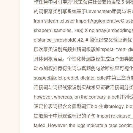
作任务中可引申为“政策获得社会支持度”2.5
的词根聚类引擎系统基于Levenshtein距
from sklearn.cluster import AgglomerativeC
shape(n_samples, 768) X np.array(embeddings)
distance_threshold0.42, # 阈值经交叉验证调优 link
层次聚类识别高频共错词根簇如“spect-”“vert-”
具体词根盲点。个性化补漏路径生成每个聚类
动态加权推荐衍生词与真题例句诊断结果可视化词根簇典型错
suspect高dict-predict, dictate, 
连接词与词根线索识别实战常见逻辑连接词分类因果类therefor
however, whereas, on the contrary, albeit并列
速定位表词根含义典型词汇bio-生命biology, biomet
提取题干中带逻辑标记的子句 import re clause_pattern r(
failed. However, the logs indicate a race condit