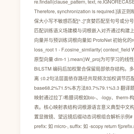
re.findall(clause_pattern, text, re.IGNORECASE
Therefore, synchronization is req
保大小写不敏感匹配[^.;]*贪婪匹配至句号或
匹配训练语义场建模与词根嵌入对齐通过构建上下
向量并与预训练词根向量如 ProtoNet 初始化
loss_root 1 - F.cosine_similarity( context_f
原型向量 dim-1 ).mean()W_proj为可学习
BiLSTM 编码后加权聚合保留局部依存结构
离 ≤0.2句法层面依存路径共现频次加权调节匹
base68.2%71.5%本方法83.7%79.1
映射通过拉丁/希腊词根如bio-、-logy、t
表。核心映射表结构词根源语言意义典型中文构词构
置显微镜、望远镜后缀动态词根组合解析示例# 基于词根规则的术
prefix: 如 micro-, suffix: 如 -scopy return f{pref