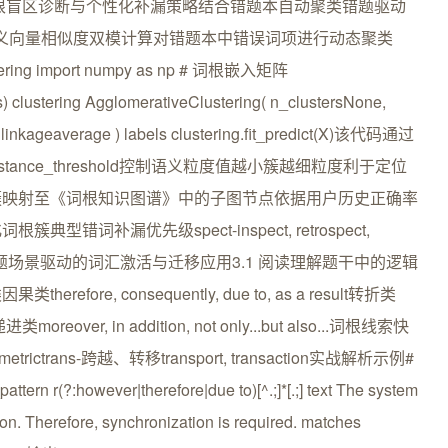
 词根盲区诊断与个性化补漏策略结合错题本自动聚类错题驱动
离与语义向量相似度双模计算对错题本中错误词项进行动态聚类
lustering import numpy as np # 词根嵌入矩阵
 clustering AgglomerativeClustering( n_clustersNone,
ageaverage ) labels clustering.fit_predict(X)该代码通过
distance_threshold控制语义粒度值越小簇越细粒度利于定位
簇映射至《词根知识图谱》中的子图节点依据用户历史正确率
词补漏优先级spect-inspect, retrospect,
edict中第三章真题场景驱动的词汇激活与迁移应用3.1 阅读理解题干中的逻辑
e, consequently, due to, as a result转折类
/递进类moreover, in addition, not only...but also...词根线索快
rictrans-跨越、转移transport, transaction实战解析示例#
?:however|therefore|due to)[^.;]*[.;] text The system
ion. Therefore, synchronization is required. matches