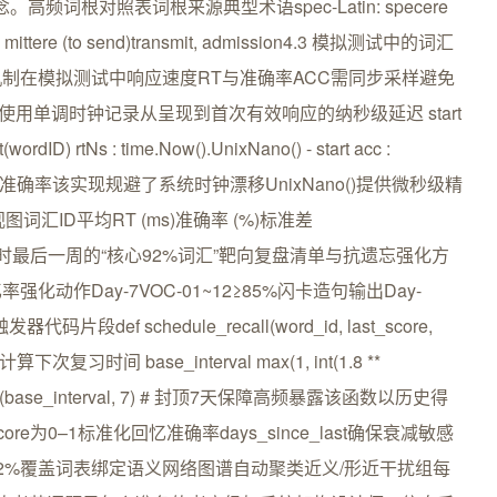
高频词根对照表词根来源典型术语spec-Latin: specere
Latin: mittere (to send)transmit, admission4.3 模拟测试中的词汇
制在模拟测试中响应速度RT与准确率ACC需同步采样避免
使用单调时钟记录从呈现到首次有效响应的纳秒级延迟 start
wordID) rtNs : time.Now().UnixNano() - start acc :
结果直接映射准确率该实现规避了系统时钟漂移UnixNano()提供微秒级精
汇ID平均RT (ms)准确率 (%)标准差
244.4 倒计时最后一周的“核心92%词汇”靶向复盘清单与抗遗忘强化方
动作Day-7VOC-01~12≥85%闪卡造句输出Day-
def schedule_recall(word_id, last_score,
次复习时间 base_interval max(1, int(1.8 **
return min(base_interval, 7) # 封顶7天保障高频暴露该函数以历史得
e为0–1标准化回忆准确率days_since_last确保衰减敏感
2%覆盖词表绑定语义网络图谱自动聚类近义/形近干扰组每