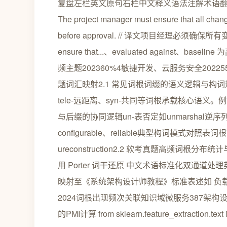
复盘左栏英文原句右栏中文释义语法注解术语
The project manager must ensure that all chang
before approval. // 译文项目经理必
ensure that...、evaluated again
频主题202360%4敏捷开发、云服务安全20
题词汇映射2.1 常见词根词缀的语义逻辑与构词
tele-远距离、syn-共同等词根承载核心语义。例如
与后缀的协同逻辑un-表否定如unmarshal逆序列化-
configurable、reliable典型构词模式对照表词根前缀后
ureconstruction2.2 软考真题高频
用 Porter 词干还原 中文术语标准化双通道处理英文
映射至《系统架构设计师教程》标准表述如 负载均衡
2024词根出现频次关联知识域微服务387架构
的PMI计算 from sklearn.feature_extraction.text i