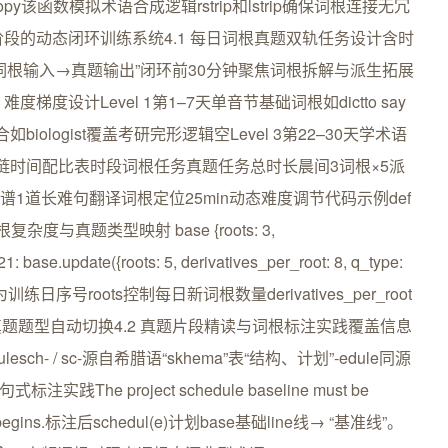
 输出microscopy该函数模拟术语合成逻辑rstrip和lstrip确保词根连接无冗
段的动态闭环训练系统4.1 每日词根真题双轨任务设计含时
词根输入→真题输出”闭环前30分钟聚焦词根拆解与派生拓展
设计Level 1第1–7天单音节基础词根如dictto say
biologist覆盖考研完形逻辑空Level 3第22–30天学术语
雅思写作话题链时间配比表时段词根任务真题任务总时长晨间3词根×5派
谱1道长难句翻译词根定位25min动态难度调节代码示例def
天数返回词根复杂度与真题类型映射 base {roots: 3,
 21: base.update({roots: 5, derivatives_per_root: 8, q_type:
说明day为训练日序号roots控制每日新词根数量derivatives_per_root
真题题型自动切换4.2 真题片段精读与词根标注实践覆盖信息
- / sc-源自希腊语“skhema”表“结构、计划”-edule同源
实践The project schedule baseline must be
 phase begins.标注后schedul(e)计划base基础line线→ “基准线”。