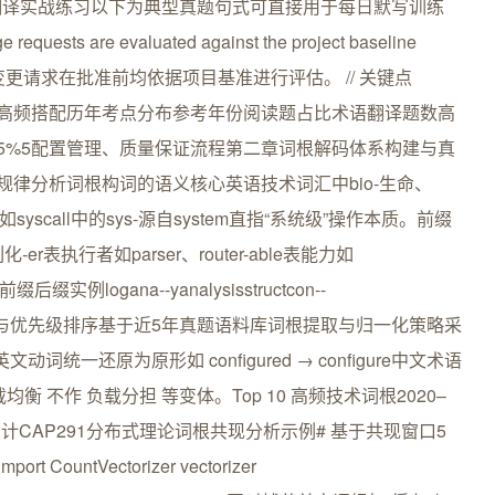
翻译实战练习以下为典型真题句式可直接用于每日默写训练
e requests are evaluated against the project baseline
须确保所有变更请求在批准前均依据项目基准进行评估。 // 关键点
st、baseline 为高频搭配历年考点分布参考年份阅读题占比术语翻译题数高
2255%5配置管理、质量保证流程第二章词根解码体系构建与真
规律分析词根构词的语义核心英语技术词汇中bio-生命、
syscall中的sys-源自system直指“系统级”操作本质。前缀
er表执行者如parser、router-able表能力如
缀实例logana--yanalysisstructcon--
词根分布统计与优先级排序基于近5年真题语料库词根提取与归一化策略采
动词统一还原为原形如 configured → configure中文术语
 不作 负载分担 等变体。Top 10 高频技术词根2020–
设计CAP291分布式理论词根共现分析示例# 基于共现窗口5
mport CountVectorizer vectorizer