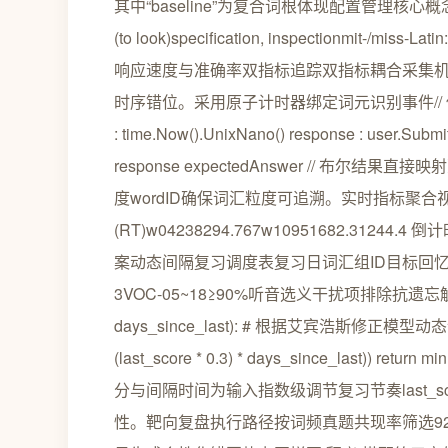
其中“baseline”为复合词根体现配置管理核心概念。
(to look)specification, inspectionmit-/miss-
响应速度与准确率双指标追踪双指标耦合采集机
时序错位。采用原子计时器绑定词元识别事件// 
: time.Now().UnixNano() response : user.Submit(
response expectedAnswer // 布尔
度wordID确保词汇粒度可追溯。实时指标聚合视图词
(RT)w04238294.767w10951682.31
案动态间隔复习调度表复习日词汇组ID目标回忆率强化
3VOC-05~18≥90%听音选义干扰项排除抗遗忘触发器代码片段
days_since_last): # 根据艾宾浩斯修正模型动态计算下
(last_score * 0.3) * days_since_last)) 
分与间隔时间为输入指数级调节复习节奏last_scor
性。靶向复盘执行路径按词频真题共现率筛选9