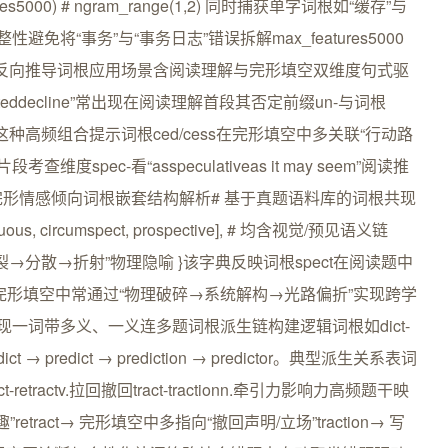
features5000) # ngram_range(1,2) 同时捕获单字词根如“缓存”与
将“事务”与“事务日志”错误拆解max_features5000
题句式反向推导词根应用场景含阅读理解与完形填空双维度句式驱
teddecline”常出现在阅读理解首段其否定前缀un-与词根
”语义。这种高频组合提示词根ced/cess在完形填空中多关联“行动路
pec-看“asspeculativeas it may seem”阅读推
he passage”完形情感倾向词根嵌套结构解析# 基于真题语料库的词根共现
icuous, circumspect, prospective], # 均含视觉/预见语义链
fract] # 暗示“断裂→分散→折射”物理隐喻 }该字典反映词根spect在阅读题中
在完形填空中常通过“物理破碎→系统解构→光路偏折”实现跨学
现一词带多义、一义连多题词根派生链构建逻辑词根如dict-
→ predict → prediction → predictor。典型派生关系表词
t-retractv.拉回撤回tract-tractionn.牵引力影响力高频题干映
retract→ 完形填空中多指向“撤回声明/立场”traction→ 写