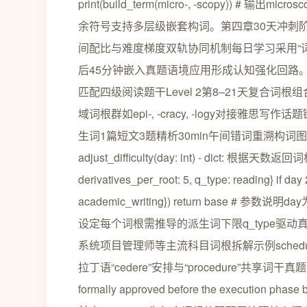
print(build_term(micro-, -scopy)) #
余符号支持多层级嵌套构词。第四章30天冲刺阶
间配比与难度梯度双轨协同机制每日学习采用“
后45分钟嵌入真题语境应用形成认知强化回路。难度梯度
匹配四级阅读题干Level 2第8–21天复合词根组合如
域词根群如epi-, -cracy, -logy对接
生词1篇短文3题精析30min午间错词重溯构词图
adjust_difficulty(day: int) - dict: 根据
derivatives_per_root: 5, q_type: reading} if day
academic_writing}) return base # 参数
设定每个词根需推导的派生词下限q_type驱动
系统项目管理师等主流科目词根拆解示例schedulesch
拉丁语“cedere”安排与“procedure”共享词干真题句式标注
formally approved before the execution