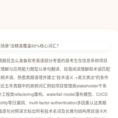
t第一章软考英语题目怎么准备软考英语部分考查的是考生在信息系统项目
文理解与应用能力题型以单句翻译、段落阅读理解和术语匹配
频术语、熟悉真题语境并建立“技术语义→英文表达”的条件
年真题中的高频词汇例如项目管理类stakeholder干系
程类refactoring重构、waterfall model瀑布模型、CI/CD
ity零日漏洞、multi-factor authentication多因素认证真题
/篇逐句对照译文标出所有技术名词及长难句结构用双语卡片