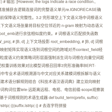
) # 输出: [However, the logs indicate a race condition.,
uired.]该正则精准捕获含逻辑连接词的完整语义单元re.IGNORECASE确
分号前保障语义完整性。3.2 完形填空上下文语义场中词根语义
文语义场张量将目标空位邻近的 n-gram 映射为动态语义
的root_emb进行余弦相似度约束。# 词根语义匹配损失函数
ield W_proj, # [B, d] 上下文场投影 root_embedding, # [B, d] 词根
的线性映射矩阵实现语义场到词根空间的跨域对齐context_field经
。多粒度语义约束策略词形层面强制派生词与词根在向量空间距
配权重训练效果对比模型词根召回率3完形准确率BERT-
%3.3 翻译题中专业术语词根溯源与中文对应关系建模词根拆解与语义
herm-构建术语分解规则结合《科技术语汉语词典》建立双向映射
词位置tele-远距离远程、电视、电信前缀-scope观察装
语生成器 def build_term(prefix, suffix):
ix.rstrip(-)}{suffix.lstrip(-)} # 去连字符拼接