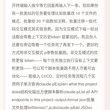
开终端输入指令等它回复再输入下一条。但如果你
有一批类似的任务要处理比如批量改 10 个文件的
格式、批量给 20 个函数加注释、批量迁移一批代
码交互模式其实很浪费。因为交互模式下每一轮对
话都会带着上下文历史token 是累加的。而且你人
还要在旁边等着一个任务完了再发下一个。更好的
方式用非交互模式-p参数批量跑。非交互模式的优
势更省 token—— 每个任务独立执行没有上下文累
积更快—— 可以写个脚本批量跑不用人守着可自
动化—— 能接入 CI/CD、定时任务等流程几个实
用例子单次查询claude-pExplain what this project
does结构化输出方便脚本解析claude-pList all API
endpoints in this project--output-format json批量
文件处理forfileinsrc/*.js;doclaude-pAdd JSDoc