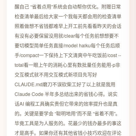
醒自己 “省着点用”系统会自动帮你优化。附赠日常
检查清单最后给大家一个我每天都会用的检查清单
照着做想不省钱都难早上开工前先看看昨天的会话
有没有必要保留没用就/clear每个任务前想想要不
要切模型简单任务直接/model haiku每个任务后顺
手/compact一下保持上下文清爽中午吃饭前/cost --
total看一眼上午的消耗心里有数批量任务能用-p非
交互模式就不用交互模式新项目先写好
CLAUDE.md磨刀不误砍柴工好了以上就是我用
Claude Code 半年多总结出来的省钱心得。说实
话AI 编程工具确实贵但它带来的效率提升也是真
的。关键是要学会 “聪明地用”而不是 “省着不用”。
毕竟工具是为人服务的。花最少的钱办最多的事这
才是高手。如果你还有其他省钱小技巧欢迎在评论