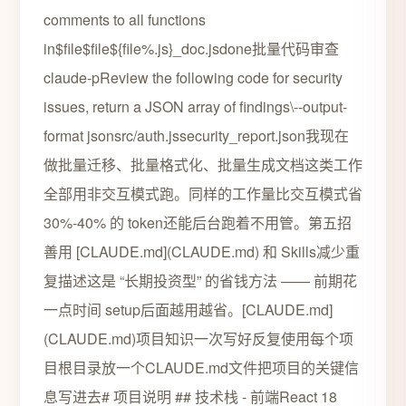
comments to all functions
in$file$file${file%.js}_doc.jsdone批量代码审查
claude-pReview the following code for security
issues, return a JSON array of findings\--output-
format jsonsrc/auth.jssecurity_report.json我现在
做批量迁移、批量格式化、批量生成文档这类工作
全部用非交互模式跑。同样的工作量比交互模式省
30%-40% 的 token还能后台跑着不用管。第五招
善用 [CLAUDE.md](CLAUDE.md) 和 Skills减少重
复描述这是 “长期投资型” 的省钱方法 —— 前期花
一点时间 setup后面越用越省。[CLAUDE.md]
(CLAUDE.md)项目知识一次写好反复使用每个项
目根目录放一个CLAUDE.md文件把项目的关键信
息写进去# 项目说明 ## 技术栈 - 前端React 18