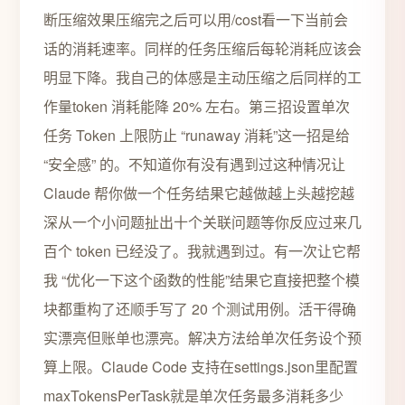
断压缩效果压缩完之后可以用/cost看一下当前会
话的消耗速率。同样的任务压缩后每轮消耗应该会
明显下降。我自己的体感是主动压缩之后同样的工
作量token 消耗能降 20% 左右。第三招设置单次
任务 Token 上限防止 “runaway 消耗”这一招是给
“安全感” 的。不知道你有没有遇到过这种情况让
Claude 帮你做一个任务结果它越做越上头越挖越
深从一个小问题扯出十个关联问题等你反应过来几
百个 token 已经没了。我就遇到过。有一次让它帮
我 “优化一下这个函数的性能”结果它直接把整个模
块都重构了还顺手写了 20 个测试用例。活干得确
实漂亮但账单也漂亮。解决方法给单次任务设个预
算上限。Claude Code 支持在settings.json里配置
maxTokensPerTask就是单次任务最多消耗多少