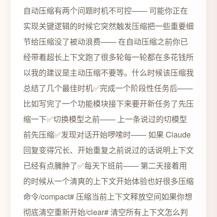
自动压缩有两个问题时机不可控—— 可能你正在
实现关键逻辑的时候它突然触发压缩把一些重要细
节给压缩没了被动浪费—— 在自动压缩之前你已
经带着超长上下文跑了很多轮每一轮都在多花钱所
以我的建议是主动压缩不要等。什么时候该压缩我
总结了几个最佳时机✅完成一个阶段性任务后——
比如写完了一个功能模块接下来要开新任务了先压
缩一下✅切换模型之前—— 上一条说过的切模型
前先压缩✅发现对话开始啰嗦时—— 如果 Claude
回复变得冗长、开始重复之前说过的话说明上下文
已经有点臃肿了✅每天下班前—— 第二天接着用
的时候从一个清爽的上下文开始体验也好很多压缩
命令/compact# 压缩当前上下文释放空间如果你想
彻底清空重新开始/clear# 清空所有上下文怎么判