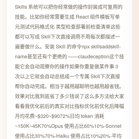
Skills 系统可以把你经常做的操作封装成可复用的
技能。比如你经常需要生成 React 组件模板写单
元测试代码格式化 类型检查部署前检查清单这些
都可以写成 Skill下次直接调用不用每次都描述一
遍要做什么。安装 Skill 的命令npx skillsaddskill-
name甚至还有个更绝的 ——claudeception这个技
能它会自动观察你的操作如果你重复做某件事 3
次以上它就会自动总结成一个专属 Skill下次直接
帮你自动完成。相当于越用越聪明也越用越省钱。
效果对比我到底省了多少钱说了这么多方法给大家
看看我优化前后的真实对比指标优化前优化后降幅
月均花费~$320~$9072%日均 token 消耗
~150K~45K70%Opus 使用占比60%10%-Sonnet
使用占比30%70%-Haiku 使用占比10%20%-平均