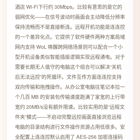
酒店 Wi-Fi下行约 30Mbps。比较有意思的是它的
弱网优化——在信号波动时画面会主动降低分辨率
保持流畅而不是直接断连。远程开机功能是连连控
的一个差异化点。它提供了软件硬件两种方案局域
网内支持 WoL 唤醒跨网络场景则可以配合一个小
型开机设备类似智能插座逻辑实现远程通电。对于
需要长期无人值守的电脑这个组合可以解决“关机
后无法远控”的死循环。文件互传方面连连控支持
双向传输和拖拽操作。从办公室电脑往笔记本拉一
个几百 MB 的安装包传输速度跑满了家宽的上行带
宽约 20MB/s没有额外限速。比较实用的是“远程文
件夹”模式——不启动完整远控画面直接浏览远程
电脑的目录结构进行文件操作资源占用低很多。安
全配置上连连控默认启用了 AES-256 加密连接码