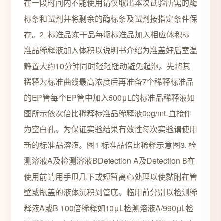
在一段时间内不能使用请仅取出本次试验所需的酶
标条和试剂并将剩余的酶标条及试剂按指定条件保
存。2. 标准品冻干品每瓶标准品加入相应体积标
准品稀释液加入体积以说明书介绍为准盖好后室温
静置大约10分钟同时轻轻摇动避免起泡。先将其
稀释为标准曲线最高浓度后再准备7个稀释标准品
的EP管每个EP管中加入500μL的标准品稀释液如
图所示依次倍比稀释标准品稀释液0pg/mL直接作
为空白孔。为保证实验结果有效性每次实验请使用
新的标准品溶液。图1 标准品倍比稀释示意图3. 检
测溶液A及检测溶液BDetection A及Detection B在
使用前请用手甩几下或短暂离心处理以使黏附在管
壁或瓶盖的液体沉积到管底。临用前分别以检测稀
释液A或B 100倍稀释如10μL检测溶液A/990μL检