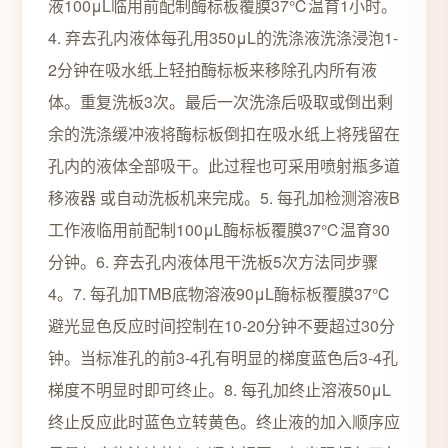
液100μL临用前配制酶标板覆膜37℃温育1小时。
4. 弃去孔内液体每孔用350μL的洗涤液洗涤浸泡1-
2分钟在吸水纸上轻拍酶标板来移除孔内所有液
体。重复洗板3次。最后一次洗涤后吸取或倒出剩
余的洗涤缓冲液将酶标板倒扣在吸水纸上将残留在
孔内的液体全部吸干。此过程也可采用喷射瓶多道
移液器 或自动洗板机来完成。5. 每孔加检测溶液B
工作液临用前配制100μL酶标板覆膜37℃温育30
分钟。6. 弃去孔内液体甩干洗板5次方法同步骤
4。7. 每孔加TMB底物溶液90μL酶标板覆膜37℃
避光显色反应时间控制在10-20分钟不要超过30分
钟。当标准孔的前3-4孔有明显的梯度蓝色后3-4孔
梯度不明显时即可终止。8. 每孔加终止溶液50μL
终止反应此时蓝色立转黄色。终止液的加入顺序应