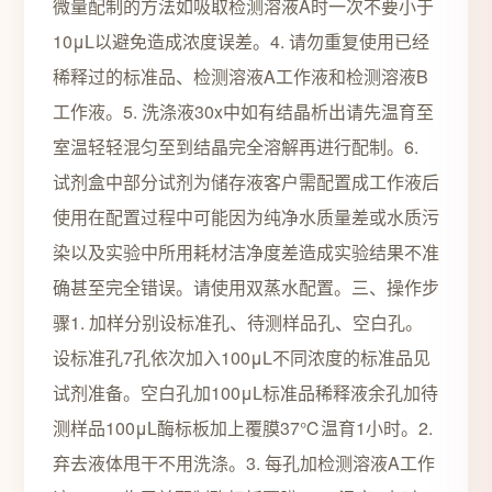
微量配制的方法如吸取检测溶液A时一次不要小于
10μL以避免造成浓度误差。4. 请勿重复使用已经
稀释过的标准品、检测溶液A工作液和检测溶液B
工作液。5. 洗涤液30x中如有结晶析出请先温育至
室温轻轻混匀至到结晶完全溶解再进行配制。6.
试剂盒中部分试剂为储存液客户需配置成工作液后
使用在配置过程中可能因为纯净水质量差或水质污
染以及实验中所用耗材洁净度差造成实验结果不准
确甚至完全错误。请使用双蒸水配置。三、操作步
骤1. 加样分别设标准孔、待测样品孔、空白孔。
设标准孔7孔依次加入100μL不同浓度的标准品见
试剂准备。空白孔加100μL标准品稀释液余孔加待
测样品100μL酶标板加上覆膜37℃温育1小时。2.
弃去液体甩干不用洗涤。3. 每孔加检测溶液A工作