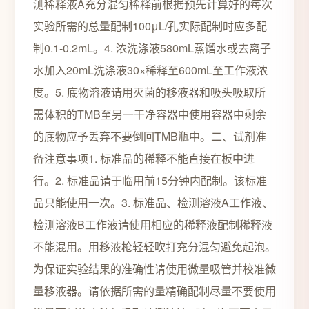
测稀释液A充分混匀稀释前根据预先计算好的每次
实验所需的总量配制100μL/孔实际配制时应多配
制0.1-0.2mL。4. 浓洗涤液580mL蒸馏水或去离子
水加入20mL洗涤液30×稀释至600mL至工作液浓
度。5. 底物溶液请用灭菌的移液器和吸头吸取所
需体积的TMB至另一干净容器中使用容器中剩余
的底物应予丢弃不要倒回TMB瓶中。二、试剂准
备注意事项1. 标准品的稀释不能直接在板中进
行。2. 标准品请于临用前15分钟内配制。该标准
品只能使用一次。3. 标准品、检测溶液A工作液、
检测溶液B工作液请使用相应的稀释液配制稀释液
不能混用。用移液枪轻轻吹打充分混匀避免起泡。
为保证实验结果的准确性请使用微量吸管并校准微
量移液器。请依据所需的量精确配制尽量不要使用