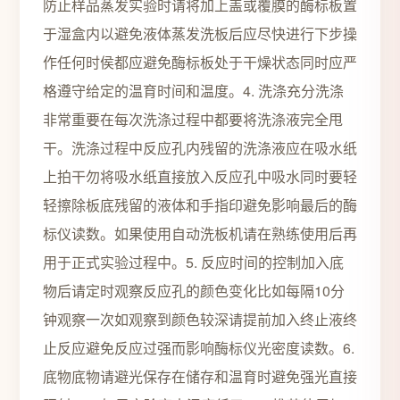
防止样品蒸发实验时请将加上盖或覆膜的酶标板置
于湿盒内以避免液体蒸发洗板后应尽快进行下步操
作任何时侯都应避免酶标板处于干燥状态同时应严
格遵守给定的温育时间和温度。4. 洗涤充分洗涤
非常重要在每次洗涤过程中都要将洗涤液完全甩
干。洗涤过程中反应孔内残留的洗涤液应在吸水纸
上拍干勿将吸水纸直接放入反应孔中吸水同时要轻
轻擦除板底残留的液体和手指印避免影响最后的酶
标仪读数。如果使用自动洗板机请在熟练使用后再
用于正式实验过程中。5. 反应时间的控制加入底
物后请定时观察反应孔的颜色变化比如每隔10分
钟观察一次如观察到颜色较深请提前加入终止液终
止反应避免反应过强而影响酶标仪光密度读数。6.
底物底物请避光保存在储存和温育时避免强光直接