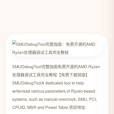
SMUDebugTool完整指南免费开源的AMD Ryzen
处理器调试工具完全教程【免费下载链接】
SMUDebugToolA dedicated tool to help
write/read various parameters of Ryzen-based
systems, such as manual overclock, SMU, PCI,
CPUID, MSR and Power Table.项目地址: