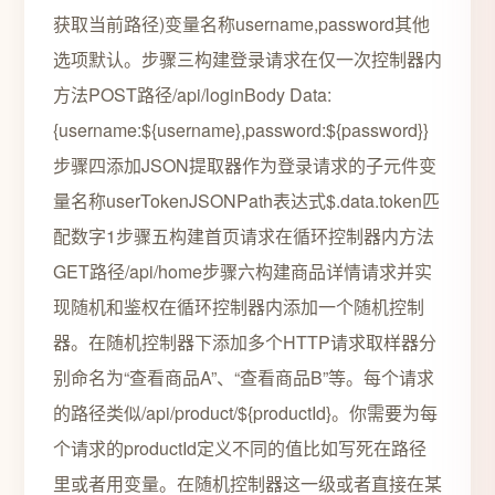
获取当前路径)变量名称username,password其他
选项默认。步骤三构建登录请求在仅一次控制器内
方法POST路径/api/loginBody Data:
{username:${username},password:${password}}
步骤四添加JSON提取器作为登录请求的子元件变
量名称userTokenJSONPath表达式$.data.token匹
配数字1步骤五构建首页请求在循环控制器内方法
GET路径/api/home步骤六构建商品详情请求并实
现随机和鉴权在循环控制器内添加一个随机控制
器。在随机控制器下添加多个HTTP请求取样器分
别命名为“查看商品A”、“查看商品B”等。每个请求
的路径类似/api/product/${productId}。你需要为每
个请求的productId定义不同的值比如写死在路径
里或者用变量。在随机控制器这一级或者直接在某