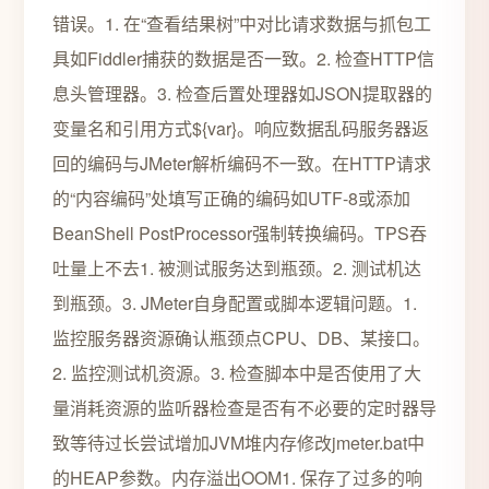
错误。1. 在“查看结果树”中对比请求数据与抓包工
具如Fiddler捕获的数据是否一致。2. 检查HTTP信
息头管理器。3. 检查后置处理器如JSON提取器的
变量名和引用方式${var}。响应数据乱码服务器返
回的编码与JMeter解析编码不一致。在HTTP请求
的“内容编码”处填写正确的编码如UTF-8或添加
BeanShell PostProcessor强制转换编码。TPS吞
吐量上不去1. 被测试服务达到瓶颈。2. 测试机达
到瓶颈。3. JMeter自身配置或脚本逻辑问题。1.
监控服务器资源确认瓶颈点CPU、DB、某接口。
2. 监控测试机资源。3. 检查脚本中是否使用了大
量消耗资源的监听器检查是否有不必要的定时器导
致等待过长尝试增加JVM堆内存修改jmeter.bat中
的HEAP参数。内存溢出OOM1. 保存了过多的响