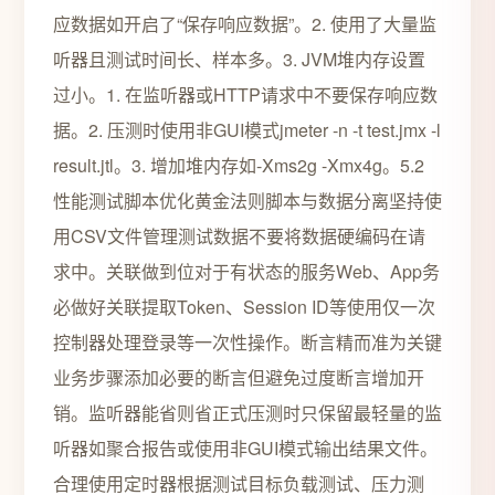
应数据如开启了“保存响应数据”。2. 使用了大量监
听器且测试时间长、样本多。3. JVM堆内存设置
过小。1. 在监听器或HTTP请求中不要保存响应数
据。2. 压测时使用非GUI模式jmeter -n -t test.jmx -l
result.jtl。3. 增加堆内存如-Xms2g -Xmx4g。5.2
性能测试脚本优化黄金法则脚本与数据分离坚持使
用CSV文件管理测试数据不要将数据硬编码在请
求中。关联做到位对于有状态的服务Web、App务
必做好关联提取Token、Session ID等使用仅一次
控制器处理登录等一次性操作。断言精而准为关键
业务步骤添加必要的断言但避免过度断言增加开
销。监听器能省则省正式压测时只保留最轻量的监
听器如聚合报告或使用非GUI模式输出结果文件。
合理使用定时器根据测试目标负载测试、压力测