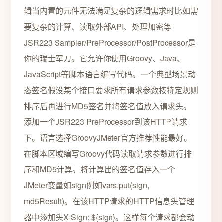
辑当内置的元件无法满足复杂的逻辑需求时比如需
要复杂的计算、读取外部API、处理加密等
JSR223 Sampler/PreProcessor/PostProcessor是
你的瑞士军刀。它允许你使用Groovy、Java、
JavaScript等脚本语言编写代码。一个典型场景动
态签名假设某个接口要求所有请求参数按特定规则
排序后再进行MD5签名并将签名值放入请求头。
添加一个JSR223 PreProcessor到该HTTP请求
下。语言选择GroovyJMeter官方推荐性能最好。
在脚本区域编写Groovy代码读取请求参数进行排
序和MD5计算。将计算出的签名值存入一个
JMeter变量如sign例如vars.put(sign,
md5Result)。在该HTTP请求的HTTP信息头管理
器中添加头X-Sign: ${sign}。这样每个请求都会动