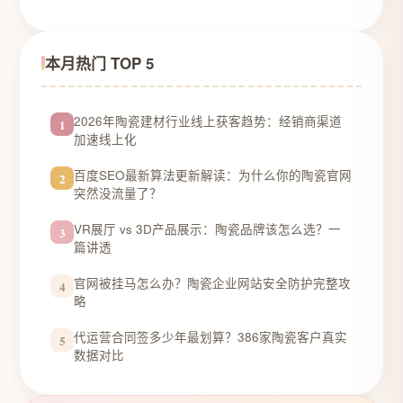
本月热门 TOP 5
2026年陶瓷建材行业线上获客趋势：经销商渠道
1
加速线上化
百度SEO最新算法更新解读：为什么你的陶瓷官网
2
突然没流量了？
VR展厅 vs 3D产品展示：陶瓷品牌该怎么选？一
3
篇讲透
官网被挂马怎么办？陶瓷企业网站安全防护完整攻
4
略
代运营合同签多少年最划算？386家陶瓷客户真实
5
数据对比